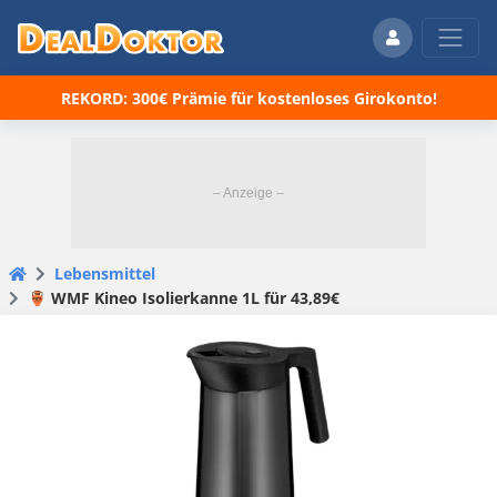
REKORD: 300€ Prämie für kostenloses Girokonto!
Lebensmittel
🏺 WMF Kineo Isolierkanne 1L für 43,89€