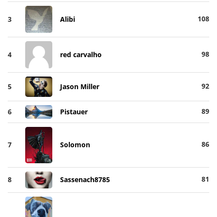
108
3
Alibi
98
4
red carvalho
92
5
Jason Miller
89
6
Pistauer
86
7
Solomon
81
8
Sassenach8785