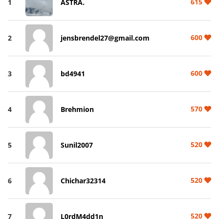
615
1
ASTRA.
600
2
jensbrendel27@gmail.com
600
3
bd4941
570
4
Brehmion
520
5
Sunil2007
520
6
Chichar32314
520
7
L0rdM4dd1n