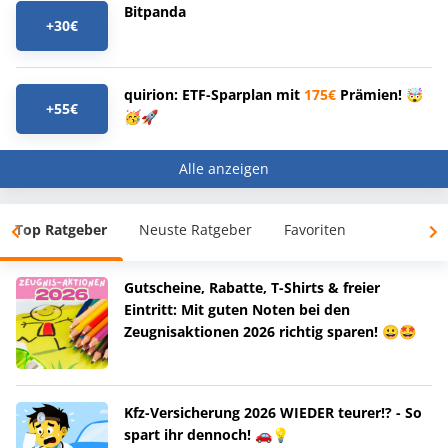
Bitpanda
+30€
quirion: ETF-Sparplan mit
175€
Prämien! 🤯
+55€
🥳🚀
Alle anzeigen
Top Ratgeber
Neuste Ratgeber
Favoriten
Gutscheine, Rabatte, T-Shirts & freier
Eintritt: Mit guten Noten bei den
Zeugnisaktionen 2026 richtig sparen! 😀🤩
Kfz-Versicherung 2026 WIEDER teurer!? - So
spart ihr dennoch! 🚗💡