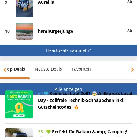
80
9
Aurellia
80
10
hamburgerjunge
Heartbeats sammeln?
Top Deals
Neuste Deals
Favoriten
Alle anzeigen
62
Keine Lust auf Zoll? 🤯 AliExpress Local
Day - zollfreie Technik-Schnäppchen inkl.
Gutscheincodes! 🔥
251
Perfekt für Balkon &amp; Camping!