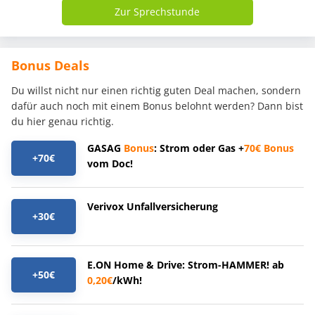
Zur Sprechstunde
Bonus Deals
Du willst nicht nur einen richtig guten Deal machen, sondern
dafür auch noch mit einem Bonus belohnt werden? Dann bist
du hier genau richtig.
GASAG
Bonus
: Strom oder Gas +
70€
Bonus
+70€
vom Doc!
Verivox Unfallversicherung
+30€
E.ON Home & Drive: Strom-HAMMER! ab
+50€
0,20€
/kWh!