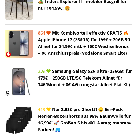
🏕️ Enders Explorer II - mobiler Gasgrill für
nur 104,99€! 🍔
864
Mit Kombivorteil effektiv GRATIS 🔥
Apple iPhone 17 (256GB) für 199€ + 70GB 5G
Allnet für 34,99€ mtl. + 100€ Wechselbonus
+ 0€ Anschlusspreis (Vodafone Smart Lite)
339
Samsung Galaxy S26 Ultra (256GB) für
179€ + 250GB LTE/5G Telekom Allnet für
34€/Monat + 0€ AG (congstar Allnet Flat XL)
419
Nur 2,83€ pro Short?! 😀 6er-Pack
Herren-Boxershorts aus 95% Baumwolle für
16,99€! 🚀 Größen S bis 4XL &amp; mehrere
Farben! 🩳