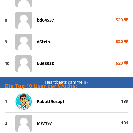
520
8
bd64537
520
9
dStein
520
10
bd65038
Heartbeats sammeln?
Die Top 10 User der Woche:
139
1
RabattRezept
131
2
MW197