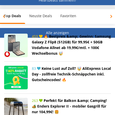
Heartbeats sammeln?
Top Deals
Neuste Deals
Favoriten
Alle anzeigen
459
🔥 Bestpreis &amp; Gewinn: Samsung
Galaxy Z Flip8 (512GB) für 99,95€ + 50GB
Vodafone Allnet ab 19,99€/mtl. + 100€
Wechselbonus 🤯
83
Keine Lust auf Zoll? 🤯 AliExpress Local
Day - zollfreie Technik-Schnäppchen inkl.
Gutscheincodes! 🔥
263
Perfekt für Balkon &amp; Camping!
🏕️ Enders Explorer II - mobiler Gasgrill für
nur 104,99€! 🍔