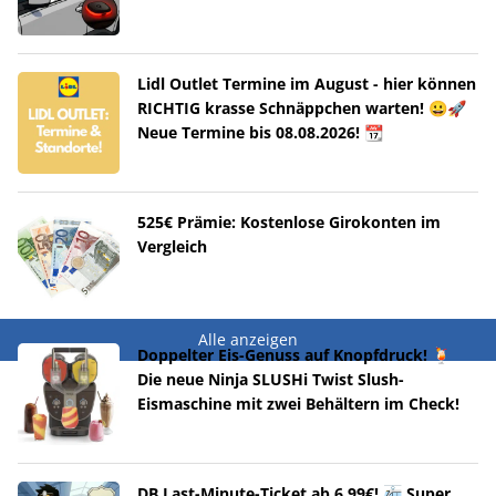
Lidl Outlet Termine im August - hier können
RICHTIG krasse Schnäppchen warten! 😀🚀
Neue Termine bis 08.08.2026! 📆
525€ Prämie: Kostenlose Girokonten im
Vergleich
Alle anzeigen
Doppelter Eis-Genuss auf Knopfdruck! 🍹
Die neue Ninja SLUSHi Twist Slush-
Eismaschine mit zwei Behältern im Check!
DB Last-Minute-Ticket ab 6,99€! 🚈 Super