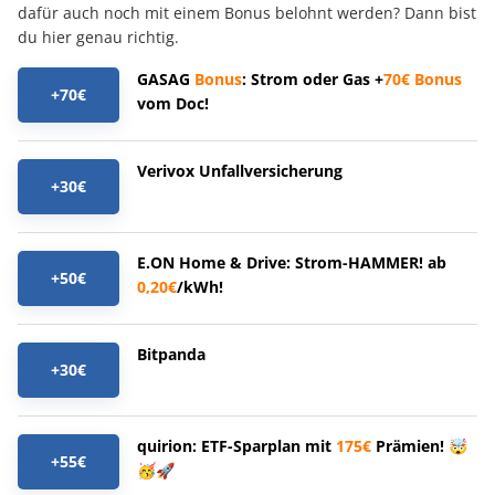
dafür auch noch mit einem Bonus belohnt werden? Dann bist
du hier genau richtig.
GASAG
Bonus
: Strom oder Gas +
70€
Bonus
+70€
vom Doc!
Verivox Unfallversicherung
+30€
E.ON Home & Drive: Strom-HAMMER! ab
+50€
0,20€
/kWh!
Bitpanda
+30€
quirion: ETF-Sparplan mit
175€
Prämien! 🤯
+55€
🥳🚀