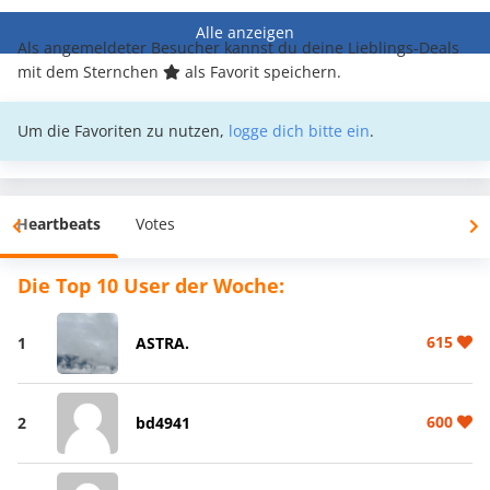
Alle anzeigen
Als angemeldeter Besucher kannst du deine Lieblings-Deals
mit dem Sternchen
als Favorit speichern.
Um die Favoriten zu nutzen,
logge dich bitte ein
.
Heartbeats
Votes
Die Top 10 User der Woche:
615
1
ASTRA.
600
2
bd4941