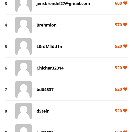
600
3
jensbrendel27@gmail.com
570
4
Brehmion
520
5
L0rdM4dd1n
520
6
Chichar32314
520
7
bd64537
520
8
dStein