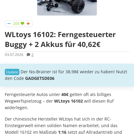
205
WLtoys 16102: Ferngesteuerter
Buggy + 2 Akkus für 40,62€
03.07.2026
2
Der No-Brainer ist für 38,98€ wieder zu haben! Nutzt
den Code
GADGETSDE06
Ferngesteuerte Autos unter
40€
gelten oft als billiges
Wegwerfspielzeug – der
WLtoys 16102
will diesen Ruf
widerlegen.
Der chinesische Hersteller WLtoys hat sich in der RC-
Einsteigerwelt einen soliden Namen erarbeitet, und das
Modell 16102 im Maßstab
1:16
setzt auf Allradantrieb und