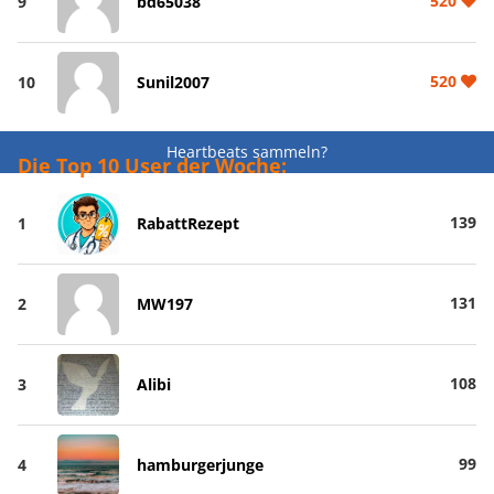
520
9
bd65038
520
10
Sunil2007
Heartbeats sammeln?
Die Top 10 User der Woche:
139
1
RabattRezept
131
2
MW197
108
3
Alibi
99
4
hamburgerjunge