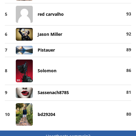
93
5
red carvalho
92
6
Jason Miller
89
7
Pistauer
86
8
Solomon
81
9
Sassenach8785
80
10
bd29204