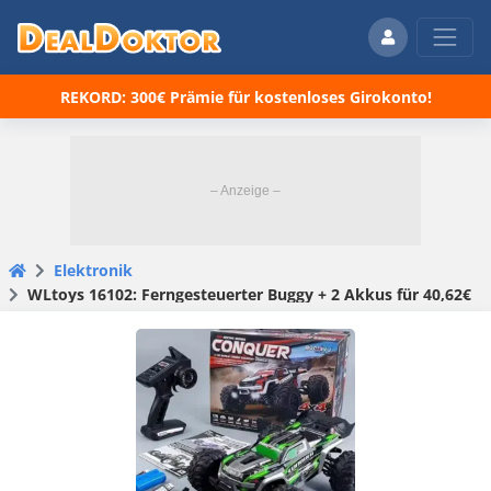
REKORD: 300€ Prämie für kostenloses Girokonto!
Elektronik
WLtoys 16102: Ferngesteuerter Buggy + 2 Akkus für 40,62€