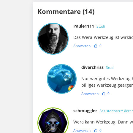
Kommentare (14)
Paule1111
Studi
Das Wera-Werkzeug ist wirkli
Antworten
0
diverchriss
Studi
Nur wer gutes Werkzeug h
billiges Werkzeug geärger
Antworten
0
schmuggler
Assistenzarzt/-ärzti
Wera kann Werkzeug. Dann we
Antworten
0