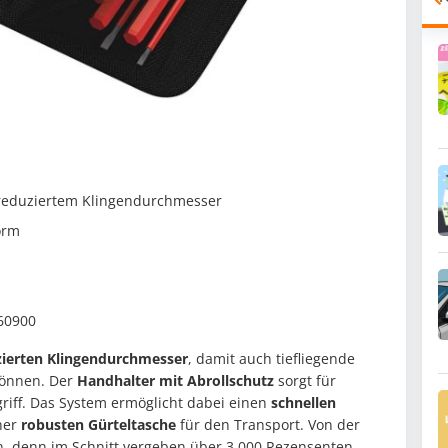
 reduziertem Klingendurchmesser
form
60900
zierten Klingendurchmesser
, damit auch tiefliegende
können. Der
Handhalter mit Abrollschutz
sorgt für
riff. Das System ermöglicht dabei einen
schnellen
ner
robusten Gürteltasche
für den Transport. Von der
 denn im Schnitt vergeben über 3.000 Rezensenten