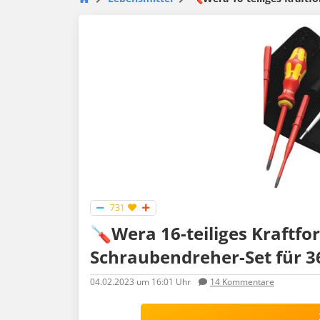
731
🪛Wera 16-teiliges Kraft
Schraubendreher-Set für 36
04.02.2023
um 16:01 Uhr
14
Kommentare