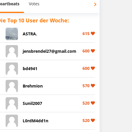
eartbeats
Votes
ie Top 10 User der Woche:
615
ASTRA.
600
jensbrendel27@gmail.com
600
bd4941
570
Brehmion
520
Sunil2007
520
L0rdM4dd1n