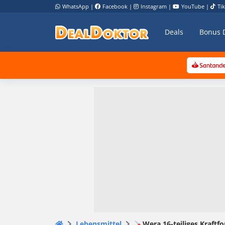
WhatsApp
|
Facebook
|
Instagram
|
YouTube
|
Ti
Deals
Bonus 
Lebensmittel
🪛Wera 16-teiliges Kraft