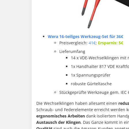
Wera 16-teiliges Werkzeug-Set für 36€
Preisvergleich:
41€
;
Ersparnis: 5€
Lieferumfang
14 x VDE-Wechselklingen mit
1x Handhalter 817 VDE Kraft
1x Spannungsprüfer
robuste Gürteltasche
Stückgeprüfte Werkzeuge gem. IEC 
Die Wechselklingen haben allesamt einen
redu
Schraub- und Federelemente erreicht werden 
ergonomisches Arbeiten
dank isoliertem Handg
Austausch der Klingen
. Das Ganze kommt in ei
Qualität
sind auch die Amazon-Kunden angetan,