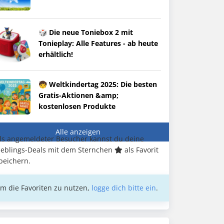
🎲 Die neue Toniebox 2 mit
Tonieplay: Alle Features - ab heute
erhältlich!
🧒 Weltkindertag 2025: Die besten
Gratis-Aktionen &amp;
kostenlosen Produkte
Alle anzeigen
ls angemeldeter Besucher kannst du deine
ieblings-Deals mit dem Sternchen
als Favorit
peichern.
m die Favoriten zu nutzen,
logge dich bitte ein
.