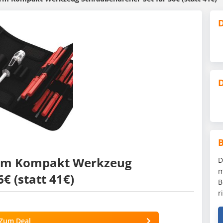
D
D
form Kompakt Werkzeug
D
m
€ (statt 41€)
B
r
Zum Deal