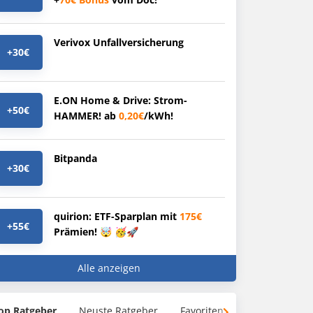
Verivox Unfallversicherung
+30€
E.ON Home & Drive: Strom-
+50€
HAMMER! ab
0,20€
/kWh!
Bitpanda
+30€
quirion: ETF-Sparplan mit
175€
+55€
Prämien! 🤯 🥳🚀
Alle anzeigen
op Ratgeber
Neuste Ratgeber
Favoriten