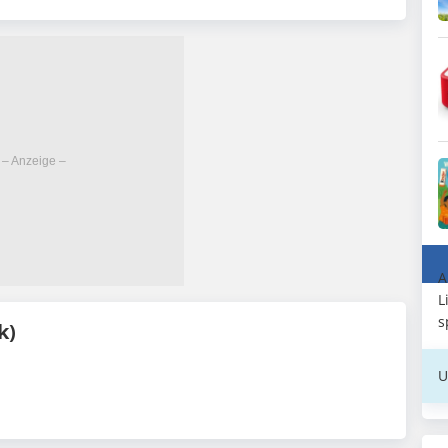
A
L
s
k)
U