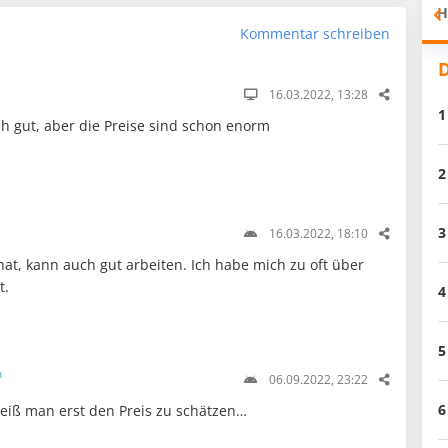
H
Kommentar schreiben
D
16.03.2022, 13:28
1
ch gut, aber die Preise sind schon enorm
2
3
16.03.2022, 18:10
at, kann auch gut arbeiten. Ich habe mich zu oft über
t.
4
5
n
06.09.2022, 23:22
6
iß man erst den Preis zu schätzen…