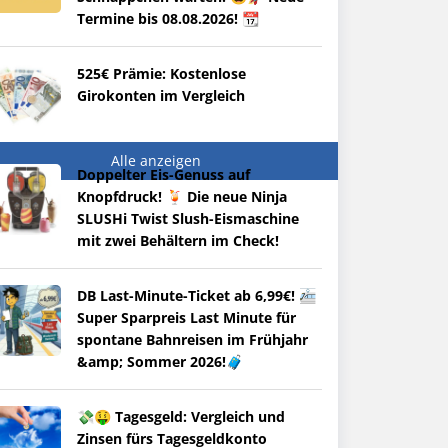
Termine bis 08.08.2026! 📆
525€ Prämie: Kostenlose
Girokonten im Vergleich
Alle anzeigen
Doppelter Eis-Genuss auf
Knopfdruck! 🍹 Die neue Ninja
SLUSHi Twist Slush-Eismaschine
mit zwei Behältern im Check!
DB Last-Minute-Ticket ab 6,99€! 🚈
Super Sparpreis Last Minute für
spontane Bahnreisen im Frühjahr
&amp; Sommer 2026!🧳
💸🤑 Tagesgeld: Vergleich und
Zinsen fürs Tagesgeldkonto