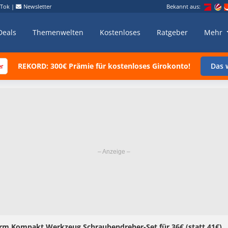
kTok
|
Newsletter
Bekannt aus:
Deals
Themenwelten
Kostenloses
Ratgeber
Mehr
REKORD: 300€ Prämie für kostenloses Girokonto!
Das w
form Kompakt Werkzeug Schraubendreher-Set für 36€ (statt 41€)