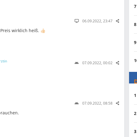
7
06.09.2022, 23:47
8
reis wirklich heiß. 👍🏻
9
1
rztin
07.09.2022, 00:02
D
1
07.09.2022, 08:58
brauchen.
2
3