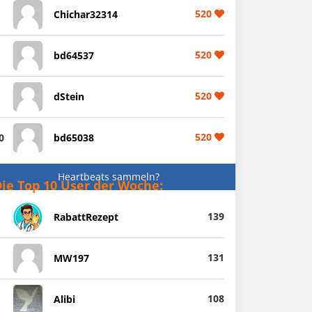
520
Chichar32314
520
bd64537
520
dStein
520
0
bd65038
Heartbeats sammeln?
ie Top 10 User der Woche:
139
RabattRezept
131
MW197
108
Alibi