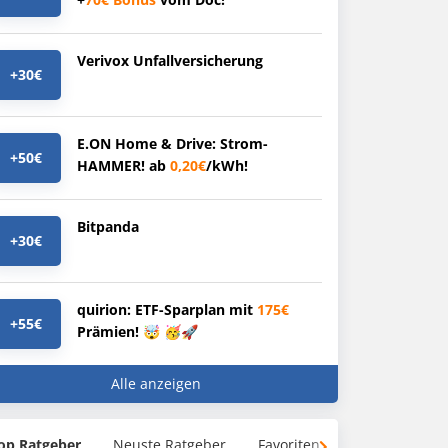
Verivox Unfallversicherung
+30€
E.ON Home & Drive: Strom-
+50€
HAMMER! ab
0,20€
/kWh!
Bitpanda
+30€
quirion: ETF-Sparplan mit
175€
+55€
Prämien! 🤯 🥳🚀
Alle anzeigen
op Ratgeber
Neuste Ratgeber
Favoriten