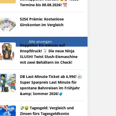
Termine bis 08.08.2026! 📆
525€ Prämie: Kostenlose
Girokonten im Vergleich
Alle anzeigen
Doppelter Eis-Genuss auf
Knopfdruck! 🍹 Die neue Ninja
SLUSHi Twist Slush-Eismaschine
mit zwei Behältern im Check!
DB Last-Minute-Ticket ab 6,99€! 🚈
Super Sparpreis Last Minute für
spontane Bahnreisen im Frühjahr
&amp; Sommer 2026!🧳
💸🤑 Tagesgeld: Vergleich und
Zinsen fürs Tagesgeldkonto