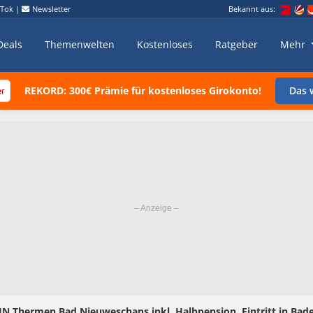
kTok
|
Newsletter
Bekannt aus:
Deals
Themenwelten
Kostenloses
Ratgeber
Mehr
REKORD: 300€ Prämie für kostenloses Girokonto!
Das w
 Thermen Bad Nieuweschans inkl. Halbpension, Eintritt in Bade