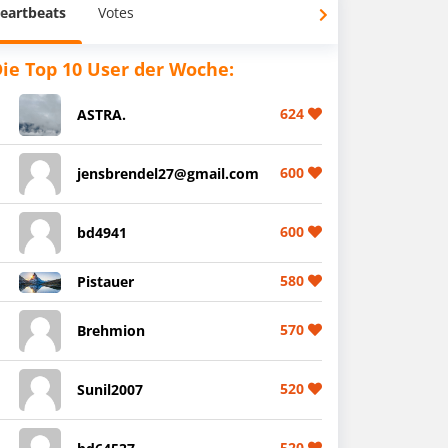
eartbeats
Votes
ie Top 10 User der Woche:
624
ASTRA.
600
jensbrendel27@gmail.com
600
bd4941
580
Pistauer
570
Brehmion
520
Sunil2007
520