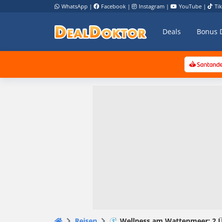
WhatsApp
|
Facebook
|
Instagram
|
YouTube
|
Ti
Deals
Bonus 
Reisen
🌊 Wellness am Wattenmeer: 2 ÜN