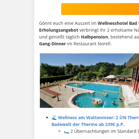
Gönnt euch eine Auszeit im
Wellnesshotel Bad
Erholungsangebot
verbringt ihr 2 erholsame N
und genießt täglich
Halbpension
, bestehend a
Gang-Dinner
im Restaurant Norell.
🌊 Wellness am Wattenmeer: 2 ÜN Therme
Badewelt der Therme ab 239€ p.P.
🛏️ 2 Übernachtungen im Standard