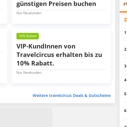
günstigen Preisen buchen
H
Nur Neukunden
D
1
10% Rabatt
VIP-KundInnen von
2
Travelcircus erhalten bis zu
10% Rabatt.
3
Nur Neukunden
4
5
Weitere travelcircus Deals & Gutscheine
6