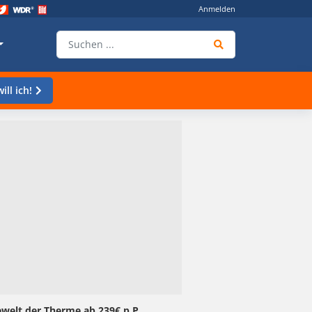
Anmelden
ill ich!
welt der Therme ab 239€ p.P.