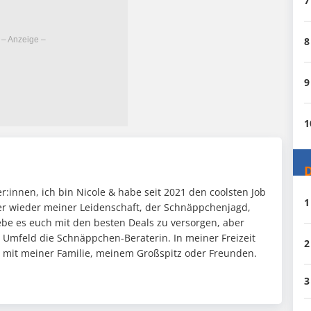
7
8
9
1
D
:innen, ich bin Nicole & habe seit 2021 den coolsten Job
1
mer wieder meiner Leidenschaft, der Schnäppchenjagd,
ebe es euch mit den besten Deals zu versorgen, aber
n Umfeld die Schnäppchen-Beraterin. In meiner Freizeit
2
it mit meiner Familie, meinem Großspitz oder Freunden.
3