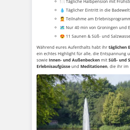
🍽️ Tägliche Halbpension mit Frühs
💧 Täglicher Eintritt in die Badew
💆 Teilnahme am Erlebnisprogramm
🗺️ Nur 40 min von Groningen und 
😍 11 Saunen & Süß- und Salzwass
Während eures Aufenthalts habt ihr
täglichen E
ein echtes Highlight für alle, die Entspannung
sowie
Innen- und Außenbecken
mit
Süß- und 
Erlebnisaufgüsse
und
Meditationen
, die ihr im