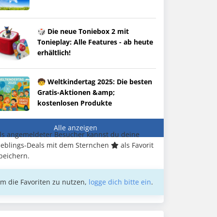
🎲 Die neue Toniebox 2 mit
Tonieplay: Alle Features - ab heute
erhältlich!
🧒 Weltkindertag 2025: Die besten
Gratis-Aktionen &amp;
kostenlosen Produkte
Alle anzeigen
ls angemeldeter Besucher kannst du deine
ieblings-Deals mit dem Sternchen
als Favorit
peichern.
m die Favoriten zu nutzen,
logge dich bitte ein
.