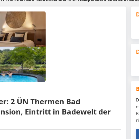
D
D
er: 2 ÜN Thermen Bad
D
m
sion, Eintritt in Badewelt der
B
r