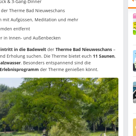
tück & 3-Gang-Dinner
elt der Therme Bad Nieuweschans
 mit Aufgüssen, Meditation und mehr
Emden entfernt
er in Innen- und Außenbecken
intritt in die Badewelt
der
Therme Bad Nieuweschans
–
 und Erholung suchen. Die Therme bietet euch
11 Saunen
,
Salzwasser
. Besonders entspannend sind die
Erlebnisprogramm
der Therme genießen könnt.