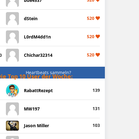
bd64537
520
dStein
520
L0rdM4dd1n
520
0
Chichar32314
Heartbeats sammeln?
ie Top 10 User der Woche:
139
RabattRezept
131
MW197
103
Jason Miller