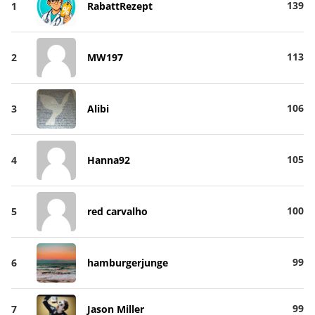
139
1
RabattRezept
113
2
MW197
106
3
Alibi
105
4
Hanna92
100
5
red carvalho
99
6
hamburgerjunge
99
7
Jason Miller