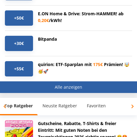
E.ON Home & Drive: Strom-HAMMER! ab
+50€
0,20€
/kWh!
Bitpanda
+30€
quirion: ETF-Sparplan mit
175€
Prämien! 🤯
+55€
🥳🚀
Alle anzeigen
Top Ratgeber
Neuste Ratgeber
Favoriten
Gutscheine, Rabatte, T-Shirts & freier
Eintritt: Mit guten Noten bei den
Zeugnisaktionen 2026 richtig sparen! 😀🤩