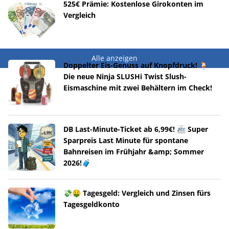
525€ Prämie: Kostenlose Girokonten im
Vergleich
Alle anzeigen
Doppelter Eis-Genuss auf Knopfdruck! 🍹
Die neue Ninja SLUSHi Twist Slush-
Eismaschine mit zwei Behältern im Check!
DB Last-Minute-Ticket ab 6,99€! 🚈 Super
Sparpreis Last Minute für spontane
Bahnreisen im Frühjahr &amp; Sommer
2026!🧳
💸🤑 Tagesgeld: Vergleich und Zinsen fürs
Tagesgeldkonto