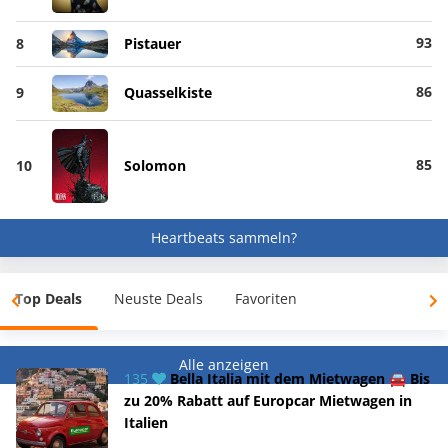
93
8
Pistauer
86
9
Quasselkiste
85
10
Solomon
Heartbeats sammeln?
Top Deals
Neuste Deals
Favoriten
Alle anzeigen
135
Bella Italia mit dem Mietwagen 🚘 Bis
zu 20% Rabatt auf Europcar Mietwagen in
Italien