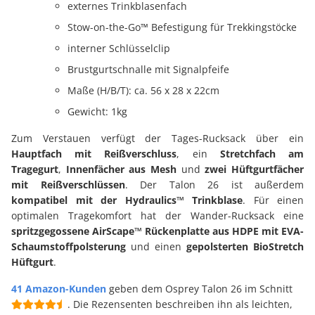
externes Trinkblasenfach
Stow-on-the-Go™ Befestigung für Trekkingstöcke
interner Schlüsselclip
Brustgurtschnalle mit Signalpfeife
Maße (H/B/T): ca. 56 x 28 x 22cm
Gewicht: 1kg
Zum Verstauen verfügt der Tages-Rucksack über ein
Hauptfach mit Reißverschluss
, ein
Stretchfach am
Tragegurt
,
Innenfächer aus Mesh
und
zwei Hüftgurtfächer
mit Reißverschlüssen
. Der Talon 26 ist außerdem
kompatibel mit der Hydraulics™ Trinkblase
. Für einen
optimalen Tragekomfort hat der Wander-Rucksack eine
spritzgegossene AirScape™ Rückenplatte aus HDPE mit EVA-
Schaumstoffpolsterung
und einen
gepolsterten BioStretch
Hüftgurt
.
41 Amazon-Kunden
geben dem Osprey Talon 26 im Schnitt
. Die Rezensenten beschreiben ihn als leichten,