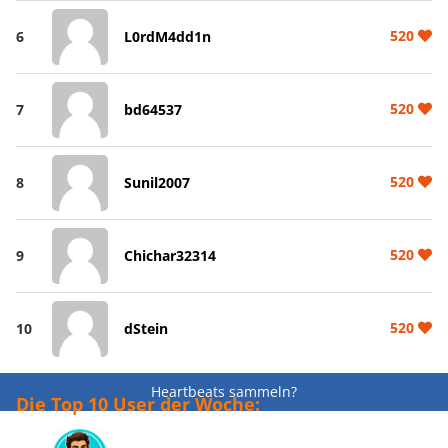
520
6
L0rdM4dd1n
520
7
bd64537
520
8
Sunil2007
520
9
Chichar32314
520
10
dStein
Heartbeats sammeln?
Die Top 10 User der Woche: