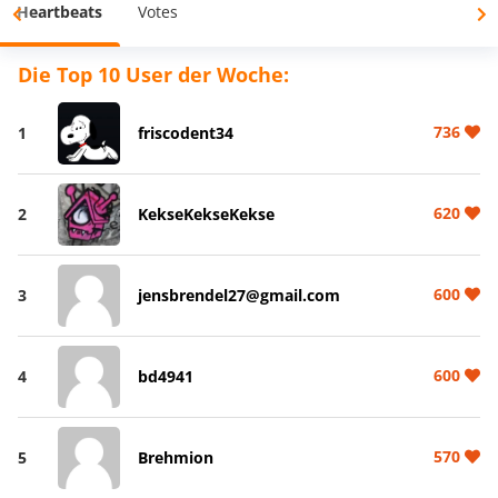
Heartbeats
Votes
Die Top 10 User der Woche:
736
1
friscodent34
620
2
KekseKekseKekse
600
3
jensbrendel27@gmail.com
600
4
bd4941
570
5
Brehmion