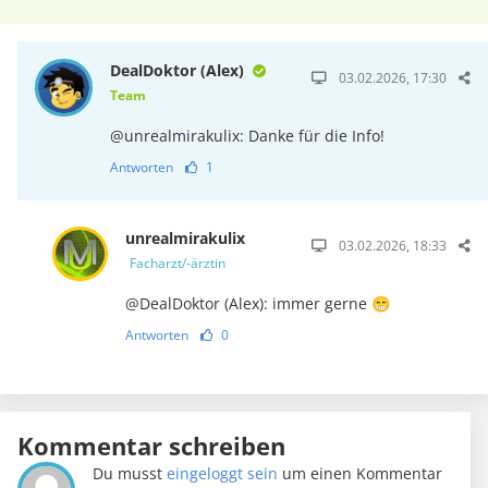
DealDoktor (Alex)
03.02.2026, 17:30
Team
@unrealmirakulix: Danke für die Info!
Antworten
1
unrealmirakulix
03.02.2026, 18:33
Facharzt/-ärztin
@DealDoktor (Alex): immer gerne 😁
Antworten
0
Kommentar schreiben
Du musst
eingeloggt sein
um einen Kommentar