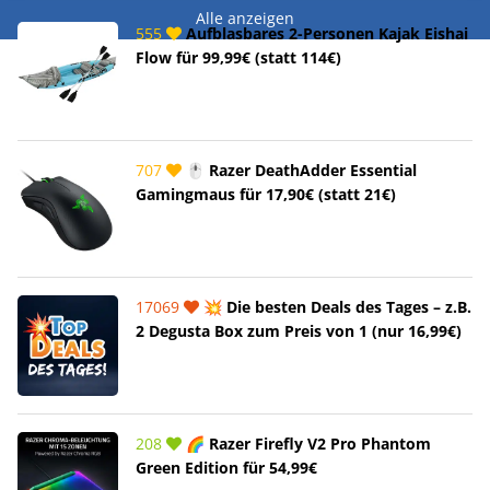
Alle anzeigen
555
Aufblasbares 2-Personen Kajak Eishai
Flow für 99,99€ (statt 114€)
707
🖱️ Razer DeathAdder Essential
Gamingmaus für 17,90€ (statt 21€)
17069
💥 Die besten Deals des Tages – z.B.
2 Degusta Box zum Preis von 1 (nur 16,99€)
208
🌈 Razer Firefly V2 Pro Phantom
Green Edition für 54,99€