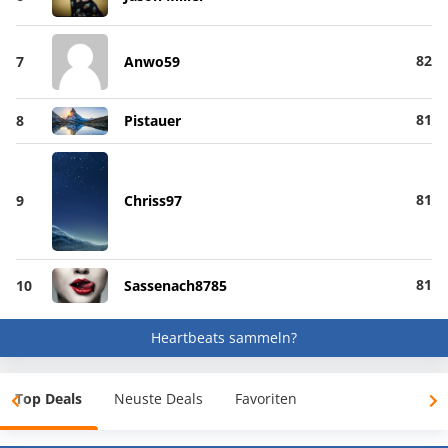
82
7
Anwo59
81
8
Pistauer
81
9
Chriss97
81
10
Sassenach8785
Heartbeats sammeln?
Top Deals
Neuste Deals
Favoriten