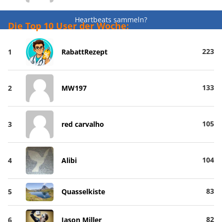
Heartbeats sammeln?
Die Top 10 User der Woche:
223
1
RabattRezept
133
2
MW197
105
3
red carvalho
104
4
Alibi
83
5
Quasselkiste
82
6
Jason Miller