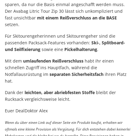
sparen, da nur die Basis einmal angeschafft werden muss.
Der Avabag Litric Tour Zip 30 lässt sich unkompliziert und
fast unsichtbar
mit einem Reißverschluss an die BASE
setzen.
Für Skitourengeherinnen und Skitourengeher sind die
passenden Packsack-Features vorhanden:
Ski-, Splitboard-
und Seilfixierung
sowie eine
Pickelhalterung
.
Mit dem
umlaufenden Reißverschluss
habt ihr einen
schnellen Zugriff ins Hauptfach, während die
Notfallausrüstung im
separaten Sicherheitsfach
ihren Platz
hat.
Dank der
leichten, aber abriebfesten Stoffe
bleibt der
Rucksack vergleichsweise leicht.
Euer DealDoktor Alex
Wenn du über einen Link auf dieser Seite ein Produkt kaufst, erhalten wir
oftmals eine kleine Provision als Vergütung. Für dich entstehen dabei keinerlei
Mehrkosten und dir bleibt frei wo du bestellst. Diese Provisionen haben in