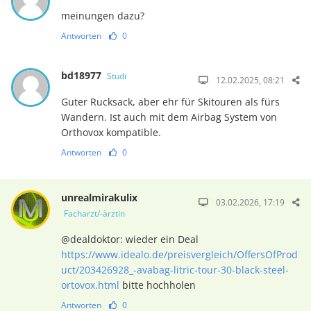
meinungen dazu?
Antworten
0
bd18977
Studi
12.02.2025, 08:21
Guter Rucksack, aber ehr für Skitouren als fürs
Wandern. Ist auch mit dem Airbag System von
Orthovox kompatible.
Antworten
0
unrealmirakulix
03.02.2026, 17:19
Facharzt/-ärztin
@dealdoktor: wieder ein Deal
https://www.idealo.de/preisvergleich/OffersOfProd
uct/203426928_-avabag-litric-tour-30-black-steel-
ortovox.html
bitte hochholen
Antworten
0