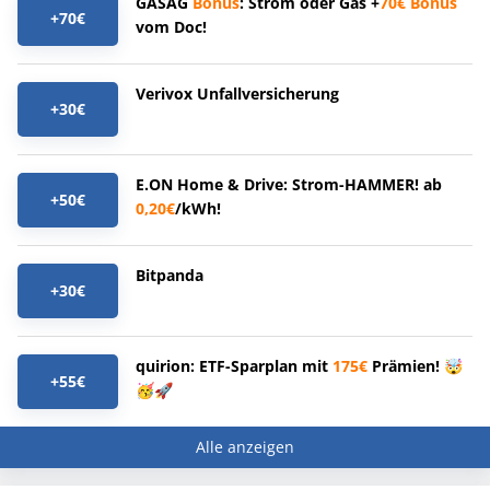
GASAG
Bonus
: Strom oder Gas +
70€
Bonus
+70€
vom Doc!
Verivox Unfallversicherung
+30€
E.ON Home & Drive: Strom-HAMMER! ab
+50€
0,20€
/kWh!
Bitpanda
+30€
quirion: ETF-Sparplan mit
175€
Prämien! 🤯
+55€
🥳🚀
Alle anzeigen