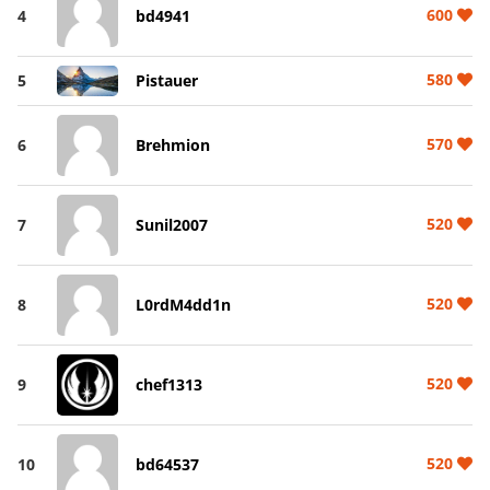
600
4
bd4941
580
5
Pistauer
570
6
Brehmion
520
7
Sunil2007
520
8
L0rdM4dd1n
520
9
chef1313
520
10
bd64537