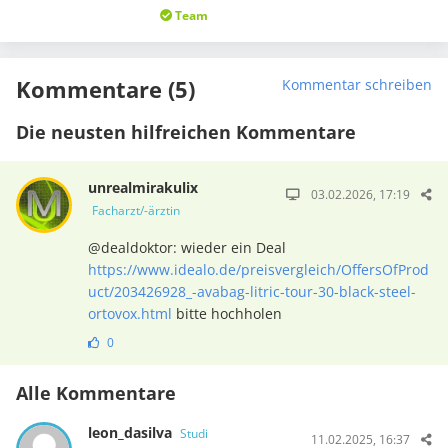
Team
Kommentare (5)
Kommentar schreiben
Die neusten hilfreichen Kommentare
unrealmirakulix
03.02.2026, 17:19
Facharzt/-ärztin
@dealdoktor: wieder ein Deal
https://www.idealo.de/preisvergleich/OffersOfProd
uct/203426928_-avabag-litric-tour-30-black-steel-
ortovox.html
bitte hochholen
0
Alle Kommentare
leon_dasilva
Studi
11.02.2025, 16:37