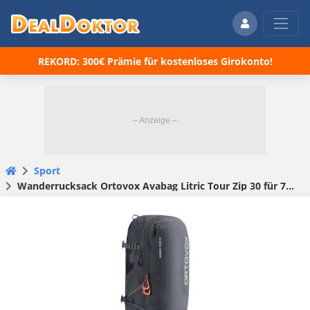
REKORD: 300€ Prämie für kostenloses Girokonto!
Sport
Wanderrucksack Ortovox Avabag Litric Tour Zip 30 für 71,97€ (statt 82€)