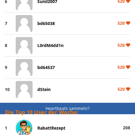
520
6
Sunil2007
520
7
bd65038
520
8
L0rdM4dd1n
520
9
bd64537
520
10
dStein
Heartbeats sammeln?
Die Top 10 User der Woche:
208
1
RabattRezept