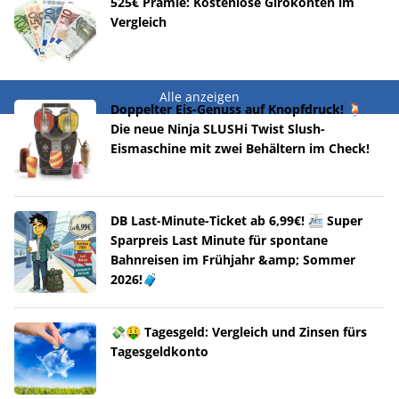
525€ Prämie: Kostenlose Girokonten im
Vergleich
Alle anzeigen
Doppelter Eis-Genuss auf Knopfdruck! 🍹
Die neue Ninja SLUSHi Twist Slush-
Eismaschine mit zwei Behältern im Check!
DB Last-Minute-Ticket ab 6,99€! 🚈 Super
Sparpreis Last Minute für spontane
Bahnreisen im Frühjahr &amp; Sommer
2026!🧳
💸🤑 Tagesgeld: Vergleich und Zinsen fürs
Tagesgeldkonto