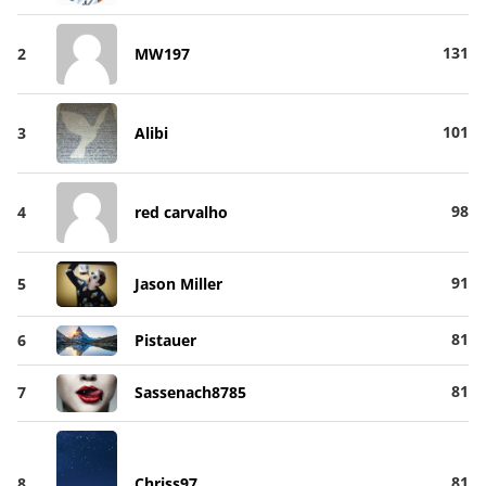
131
2
MW197
101
3
Alibi
98
4
red carvalho
91
5
Jason Miller
81
6
Pistauer
81
7
Sassenach8785
81
8
Chriss97