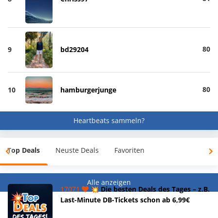
80
9
bd29204
80
10
hamburgerjunge
Heartbeats sammeln?
Top Deals
Neuste Deals
Favoriten
Alle anzeigen
17071
💥 Die besten Deals des Tages – z.B.
Last-Minute DB-Tickets schon ab 6,99€