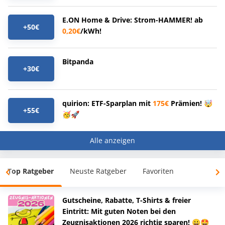
E.ON Home & Drive: Strom-HAMMER! ab
+50€
0,20€
/kWh!
Bitpanda
+30€
quirion: ETF-Sparplan mit
175€
Prämien! 🤯
+55€
🥳🚀
Alle anzeigen
Top Ratgeber
Neuste Ratgeber
Favoriten
Gutscheine, Rabatte, T-Shirts & freier
Eintritt: Mit guten Noten bei den
Zeugnisaktionen 2026 richtig sparen! 😀🤩