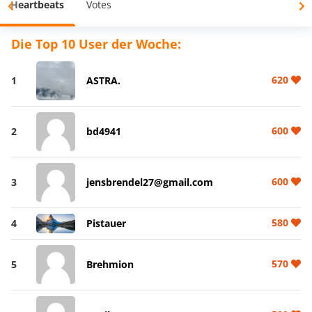
Heartbeats
Votes
Die Top 10 User der Woche:
620
1
ASTRA.
600
2
bd4941
600
3
jensbrendel27@gmail.com
580
4
Pistauer
570
5
Brehmion