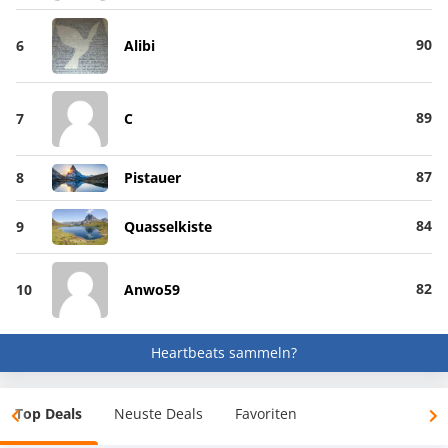
90
6
Alibi
89
7
C
87
8
Pistauer
84
9
Quasselkiste
82
10
Anwo59
Heartbeats sammeln?
Top Deals
Neuste Deals
Favoriten