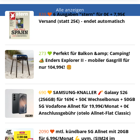
Alle anzeigen
839
6 Ausgaben "stern" für 0€ + 7,95€
Versand (statt 25€) - endet automatisch
273
Perfekt für Balkon &amp; Camping!
🏕️ Enders Explorer II - mobiler Gasgrill für
nur 104,99€! 🍔
690
SAMSUNG-KNALLER 🧨 Galaxy S26
(256GB) für 169€ + 50€ Wechselbonus + 50GB
5G Vodafone Allnet für 19,99€/Monat + 0€
Anschlussgebühr (otelo Allnet-Flat Classic)
2090
mtl. kündbare 5G Allnet mit 20GB
für 6,99€/Monat 💪 uvm. (SIM24 im