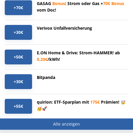
GASAG
Bonus
: Strom oder Gas +
70€
Bonus
+70€
vom Doc!
Verivox Unfallversicherung
+30€
E.ON Home & Drive: Strom-HAMMER! ab
+50€
0,20€
/kWh!
Bitpanda
+30€
quirion: ETF-Sparplan mit
175€
Prämien! 🤯
+55€
🥳🚀
Alle anzeigen