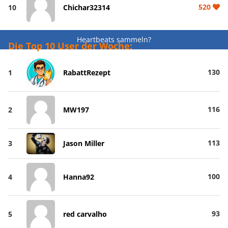
520
10
Chichar32314
Heartbeats sammeln?
Die Top 10 User der Woche:
130
1
RabattRezept
116
2
MW197
113
3
Jason Miller
100
4
Hanna92
93
5
red carvalho