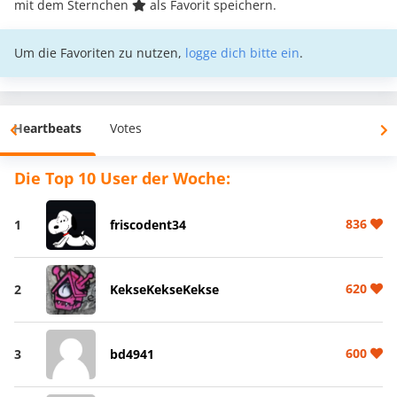
mit dem Sternchen
als Favorit speichern.
Um die Favoriten zu nutzen,
logge dich bitte ein
.
Heartbeats
Votes
Die Top 10 User der Woche:
836
1
friscodent34
620
2
KekseKekseKekse
600
3
bd4941