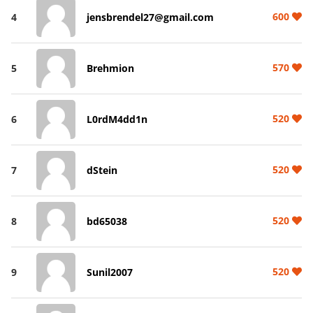
600
4
jensbrendel27@gmail.com
570
5
Brehmion
520
6
L0rdM4dd1n
520
7
dStein
520
8
bd65038
520
9
Sunil2007