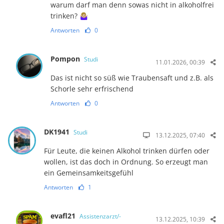
warum darf man denn sowas nicht in alkoholfrei
trinken? 🤷🏼‍♀️
Antworten
0
Pompon
Studi
11.01.2026, 00:39
Das ist nicht so süß wie Traubensaft und z.B. als
Schorle sehr erfrischend
Antworten
0
DK1941
Studi
13.12.2025, 07:40
Für Leute, die keinen Alkohol trinken dürfen oder
wollen, ist das doch in Ordnung. So erzeugt man
ein Gemeinsamkeitsgefühl
Antworten
1
evafl21
Assistenzarzt/-
13.12.2025, 10:39