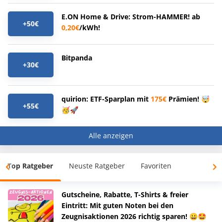
E.ON Home & Drive: Strom-HAMMER! ab
+50€
0,20€
/kWh!
Bitpanda
+30€
quirion: ETF-Sparplan mit
175€
Prämien! 🤯
+55€
🥳🚀
Alle anzeigen
Top Ratgeber
Neuste Ratgeber
Favoriten
Gutscheine, Rabatte, T-Shirts & freier
Eintritt: Mit guten Noten bei den
Zeugnisaktionen 2026 richtig sparen! 😀🤩