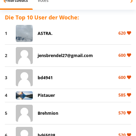
Heartbeats
Votes
Die Top 10 User der Woche:
620
1
ASTRA.
600
2
jensbrendel27@gmail.com
600
3
bd4941
585
4
Pistauer
570
5
Brehmion
520
6
bd65038