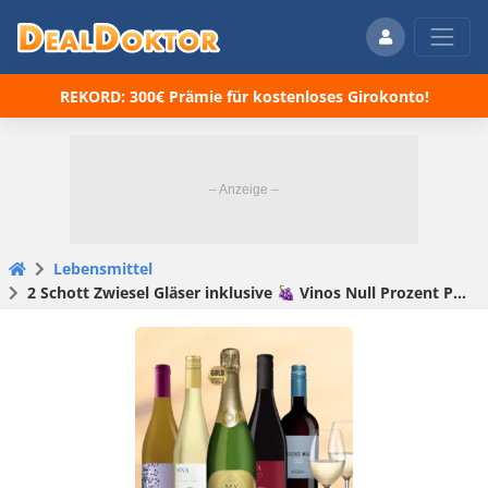
REKORD: 300€ Prämie für kostenloses Girokonto!
Lebensmittel
2 Schott Zwiesel Gläser inklusive 🍇 Vinos Null Prozent Paket mit 5 Flaschen alkoholfreiem Wein (0,0%)