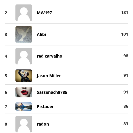
131
2
MW197
101
3
Alibi
98
4
red carvalho
91
5
Jason Miller
91
6
Sassenach8785
86
7
Pistauer
83
8
radon