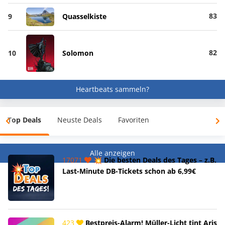
83
9
Quasselkiste
82
10
Solomon
Heartbeats sammeln?
Top Deals
Neuste Deals
Favoriten
Alle anzeigen
17071
💥 Die besten Deals des Tages – z.B.
Last-Minute DB-Tickets schon ab 6,99€
423
Bestpreis-Alarm! Müller-Licht tint Aris