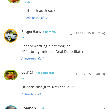
ärztin
sehe ich auch so. ☺️
Antworten
0
FliegerHans
Oberarzt/-
13.12.2025, 08:52
ärztin
Shopbewertung nicht möglich
404 – bringt mir den Deal-Defibrillator!
Antworten
1
evafl21
Assistenzarzt/-
13.12.2025, 10:40
ärztin
ist doch eine gute Alternative. ☺️
Antworten
0
Pompon
Studi