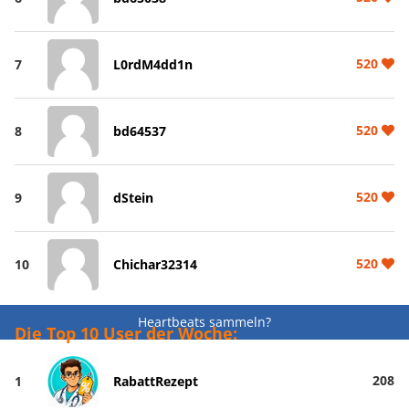
520
7
L0rdM4dd1n
520
8
bd64537
520
9
dStein
520
10
Chichar32314
Heartbeats sammeln?
Die Top 10 User der Woche:
208
1
RabattRezept