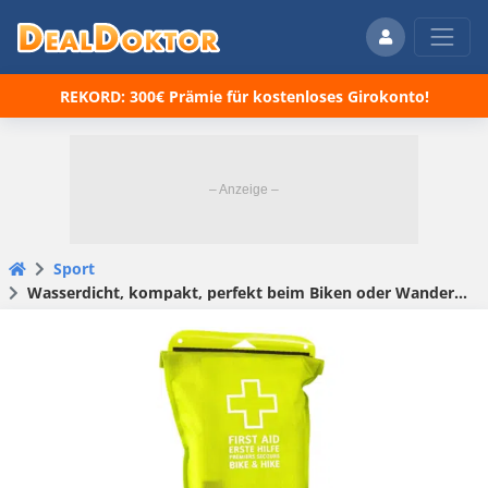
REKORD: 300€ Prämie für kostenloses Girokonto!
Sport
Wasserdicht, kompakt, perfekt beim Biken oder Wandern: VAUDE First Aid Kit S Waterproof für 14,99€