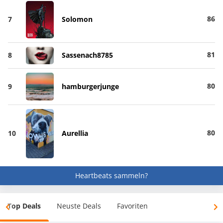
86
7
Solomon
81
8
Sassenach8785
80
9
hamburgerjunge
80
10
Aurellia
Heartbeats sammeln?
Top Deals
Neuste Deals
Favoriten