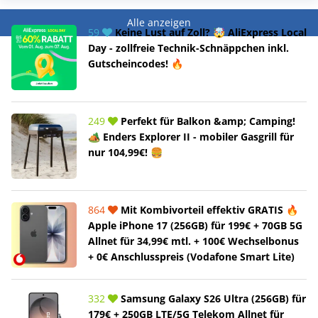
Alle anzeigen
59
Keine Lust auf Zoll? 🤯 AliExpress Local
Day - zollfreie Technik-Schnäppchen inkl.
Gutscheincodes! 🔥
249
Perfekt für Balkon &amp; Camping!
🏕️ Enders Explorer II - mobiler Gasgrill für
nur 104,99€! 🍔
864
Mit Kombivorteil effektiv GRATIS 🔥
Apple iPhone 17 (256GB) für 199€ + 70GB 5G
Allnet für 34,99€ mtl. + 100€ Wechselbonus
+ 0€ Anschlusspreis (Vodafone Smart Lite)
332
Samsung Galaxy S26 Ultra (256GB) für
179€ + 250GB LTE/5G Telekom Allnet für