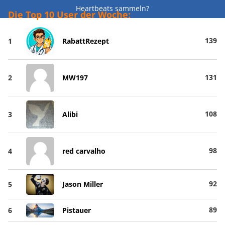
Heartbeats sammeln?
Die Top 10 User der Woche:
139
1
RabattRezept
131
2
MW197
108
3
Alibi
98
4
red carvalho
92
5
Jason Miller
89
6
Pistauer