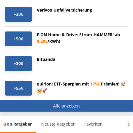
Verivox Unfallversicherung
+30€
E.ON Home & Drive: Strom-HAMMER! ab
+50€
0,20€
/kWh!
Bitpanda
+30€
quirion: ETF-Sparplan mit
175€
Prämien! 🤯
+55€
🥳🚀
Alle anzeigen
Top Ratgeber
Neuste Ratgeber
Favoriten