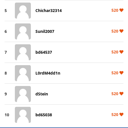
520
5
Chichar32314
520
6
Sunil2007
520
7
bd64537
520
8
L0rdM4dd1n
520
9
dStein
520
10
bd65038