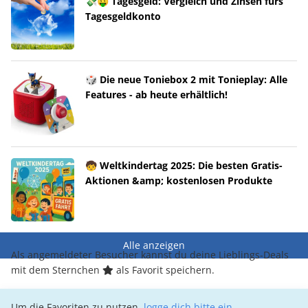
💸🤑 Tagesgeld: Vergleich und Zinsen fürs
Tagesgeldkonto
🎲 Die neue Toniebox 2 mit Tonieplay: Alle
Features - ab heute erhältlich!
🧒 Weltkindertag 2025: Die besten Gratis-
Aktionen &amp; kostenlosen Produkte
Alle anzeigen
Als angemeldeter Besucher kannst du deine Lieblings-Deals
mit dem Sternchen
als Favorit speichern.
Um die Favoriten zu nutzen,
logge dich bitte ein
.