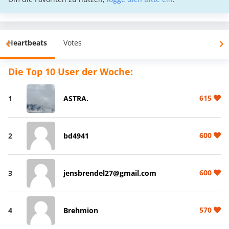
Heartbeats
Votes
Die Top 10 User der Woche:
615
1
ASTRA.
600
2
bd4941
600
3
jensbrendel27@gmail.com
570
4
Brehmion