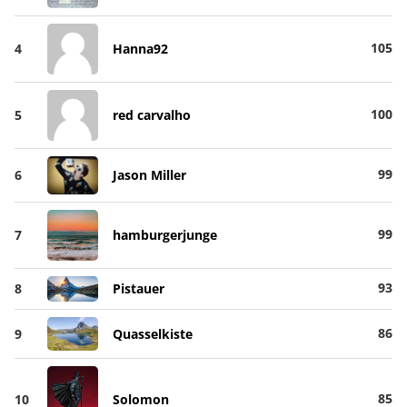
105
4
Hanna92
100
5
red carvalho
99
6
Jason Miller
99
7
hamburgerjunge
93
8
Pistauer
86
9
Quasselkiste
85
10
Solomon