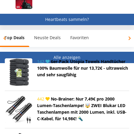
Heartbeats sammeln?
Top Deals
Neuste Deals
Favoriten
Alle anzeigen
142
6er-Pack Utopia Towels Handtücher
100% Baumwolle für nur 13,72€ - ultraweich
und sehr saugfähig
442
No-Brainer: Nur 7,49€ pro 2000
Lumen-Taschenlampe! 🤯 ZWEI Blukar LED
Taschenlampen mit 2000 Lumen, inkl. USB-
C-Kabel, für 14,98€! 🔦