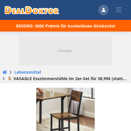
REKORD: 300€ Prämie für kostenloses Girokonto!
Lebensmittel
🪑 VASAGLE Esszimmerstühle im 2er-Set für 38,99€ (statt 52€)