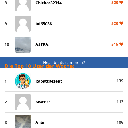
520
8
Chichar32314
520
9
bd65038
515
10
ASTRA.
Heartbeats sammeln?
Die Top 10 User der Woche:
139
1
RabattRezept
113
2
MW197
106
3
Alibi