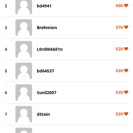
600
2
bd4941
570
3
Brehmion
520
4
L0rdM4dd1n
520
5
bd64537
520
6
Sunil2007
520
7
dStein