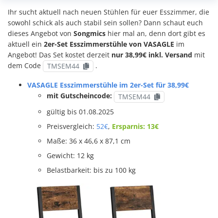
Ihr sucht aktuell nach neuen Stühlen für euer Esszimmer, die
sowohl schick als auch stabil sein sollen? Dann schaut euch
dieses Angebot von
Songmics
hier mal an, denn dort gibt es
aktuell ein
2er-Set Esszimmerstühle von VASAGLE
im
Angebot! Das Set kostet derzeit
nur 38,99€ inkl. Versand
mit
dem Code
.
TMSEM44
VASAGLE Esszimmerstühle im 2er-Set für 38,99€
mit Gutscheincode:
TMSEM44
gültig bis 01.08.2025
Preisvergleich:
52€
,
Ersparnis: 13€
Maße: 36 x 46,6 x 87,1 cm
Gewicht: 12 kg
Belastbarkeit: bis zu 100 kg