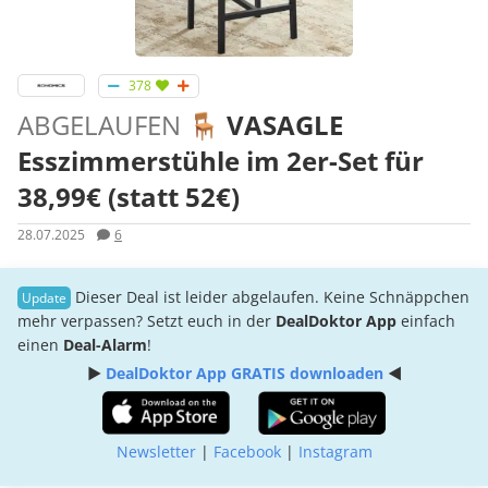
378
ABGELAUFEN
🪑 VASAGLE
Esszimmerstühle im 2er-Set für
38,99€ (statt 52€)
28.07.2025
6
Dieser Deal ist leider abgelaufen. Keine Schnäppchen
mehr verpassen? Setzt euch in der
DealDoktor App
einfach
einen
Deal-Alarm
!
►
DealDoktor App GRATIS downloaden
◄
Newsletter
|
Facebook
|
Instagram