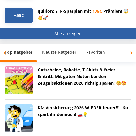
quirion: ETF-Sparplan mit
175€
Prämien! 🤯
+55€
🥳🚀
Alle anzeigen
Top Ratgeber
Neuste Ratgeber
Favoriten
Gutscheine, Rabatte, T-Shirts & freier
Eintritt: Mit guten Noten bei den
Zeugnisaktionen 2026 richtig sparen! 😀🤩
Kfz-Versicherung 2026 WIEDER teurer!? - So
spart ihr dennoch! 🚗💡