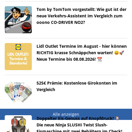
Tom by TomTom vorgestellt: Wie gut ist der
neue Verkehrs-Assistent im Vergleich zum
ooono CO-DRIVER NO2?
Lidl Outlet Termine im August - hier können
RICHTIG krasse Schnäppchen warten! 😀🚀
Neue Termine bis 08.08.2026! 📆
525€ Prämie: Kostenlose Girokonten im
Vergleich
Alle anzeigen
Doppelter Eis-Genuss auf Knopfdruck! 🍹
Die neue Ninja SLUSHi Twist Slush-
Eismaschine mit zwei Behältern im Check!