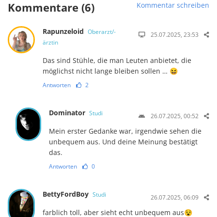
Kommentare (6)
Kommentar schreiben
Rapunzeloid
Oberarzt/-
25.07.2025, 23:53
ärztin
Das sind Stühle, die man Leuten anbietet, die
möglichst nicht lange bleiben sollen … 😆
Antworten
2
Dominator
Studi
26.07.2025, 00:52
Mein erster Gedanke war, irgendwie sehen die
unbequem aus. Und deine Meinung bestätigt
das.
Antworten
0
BettyFordBoy
Studi
26.07.2025, 06:09
farblich toll, aber sieht echt unbequem aus😵