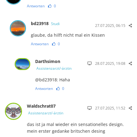
Antworten
0
bd23918
Studi
27.07.2025, 06:15
glaube, da hilft nicht mal ein Kissen
Antworten
0
Darthsimon
28.07.2025, 19:08
Assistenzarzt/-ärztin
@bd23918: Haha
Antworten
0
Waldschrat07
27.07.2025, 11:52
Assistenzarzt/-ärztin
das ist ja mal wieder ein sensationelles design.
mein erster gedanke britschen desing