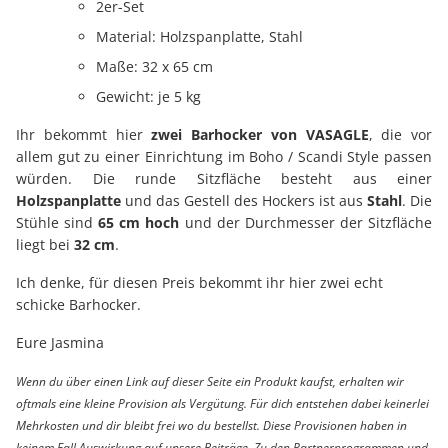
2er-Set
Material: Holzspanplatte, Stahl
Maße: 32 x 65 cm
Gewicht: je 5 kg
Ihr bekommt hier
zwei Barhocker von VASAGLE
, die vor
allem gut zu einer Einrichtung im Boho / Scandi Style passen
würden. Die runde Sitzfläche besteht aus einer
Holzspanplatte
und das Gestell des Hockers ist aus
Stahl
. Die
Stühle sind
65 cm hoch
und der Durchmesser der Sitzfläche
liegt bei
32 cm
.
Ich denke, für diesen Preis bekommt ihr hier zwei echt
schicke Barhocker.
Eure Jasmina
Wenn du über einen Link auf dieser Seite ein Produkt kaufst, erhalten wir
oftmals eine kleine Provision als Vergütung. Für dich entstehen dabei keinerlei
Mehrkosten und dir bleibt frei wo du bestellst. Diese Provisionen haben in
keinem Fall Auswirkung auf unsere Beiträge. Zu den Partnerprogrammen und