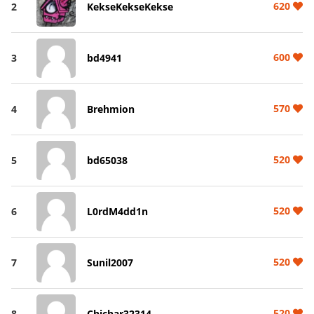
620
2
KekseKekseKekse
600
3
bd4941
570
4
Brehmion
520
5
bd65038
520
6
L0rdM4dd1n
520
7
Sunil2007
520
8
Chichar32314