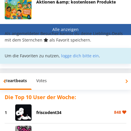
Aktionen &amp; kostenlosen Produkte
Alle anzeigen
Als angemeldeter Besucher kannst du deine Lieblings-Deals
mit dem Sternchen
als Favorit speichern.
Um die Favoriten zu nutzen,
logge dich bitte ein
.
Heartbeats
Votes
Die Top 10 User der Woche:
848
1
friscodent34