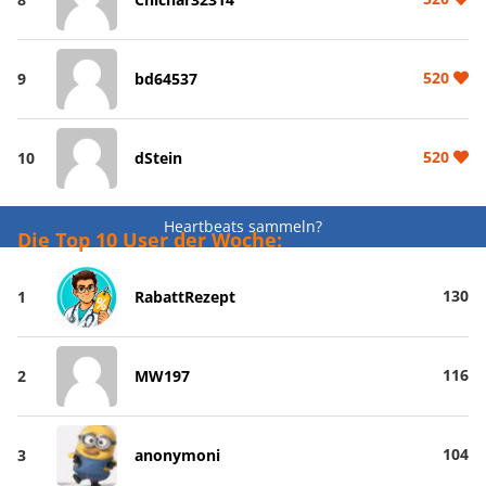
520
9
bd64537
520
10
dStein
Heartbeats sammeln?
Die Top 10 User der Woche:
130
1
RabattRezept
116
2
MW197
104
3
anonymoni