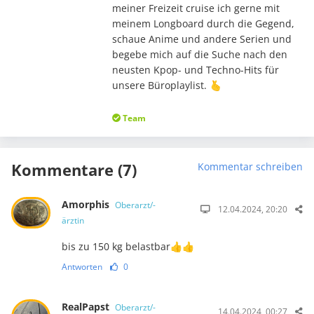
meiner Freizeit cruise ich gerne mit
meinem Longboard durch die Gegend,
schaue Anime und andere Serien und
begebe mich auf die Suche nach den
neusten Kpop- und Techno-Hits für
unsere Büroplaylist. 🫰
Team
Kommentare (7)
Kommentar schreiben
Amorphis
Oberarzt/-
12.04.2024, 20:20
ärztin
bis zu 150 kg belastbar👍👍
Antworten
0
RealPapst
Oberarzt/-
14.04.2024, 00:27