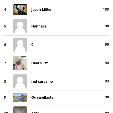
103
4
Jason Miller
98
5
Hanna92
95
6
C
94
7
DeezNutz
93
8
red carvalho
90
9
Quasselkiste
89