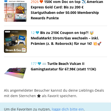
2926
150€ vom Doc on top ✈️ American
Express Gold Card: Bis zu 200 €
Startguthaben oder 50.000 Membership
Rewards Punkte
12
Bis zu 210€ Coupon on top?! 🤯
MediaMarkt Strom/Gas wechseln – inkl.
Prämien (z. B. Roborock) für nur 1€! 💥🚀
177
⌨️ Turtle Beach Vulcan II
Gamingtastatur für 67,98€ (statt 113€)
Als angemeldeter Besucher kannst du deine Lieblings-Deals
mit dem Sternchen
als Favorit speichern.
Um die Favoriten zu nutzen,
logge dich bitte ein
.