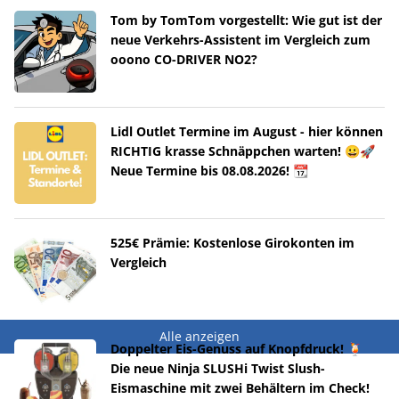
Tom by TomTom vorgestellt: Wie gut ist der
neue Verkehrs-Assistent im Vergleich zum
ooono CO-DRIVER NO2?
Lidl Outlet Termine im August - hier können
RICHTIG krasse Schnäppchen warten! 😀🚀
Neue Termine bis 08.08.2026! 📆
525€ Prämie: Kostenlose Girokonten im
Vergleich
Alle anzeigen
Doppelter Eis-Genuss auf Knopfdruck! 🍹
Die neue Ninja SLUSHi Twist Slush-
Eismaschine mit zwei Behältern im Check!