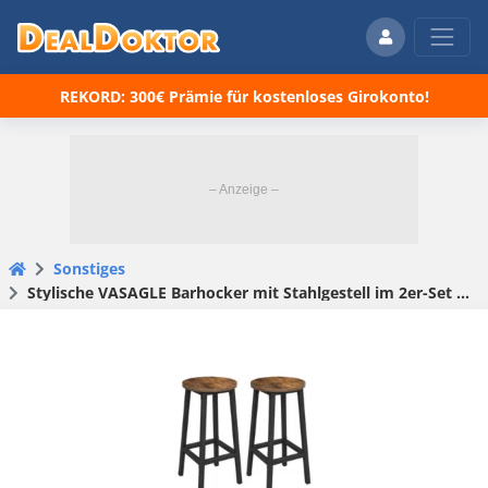
REKORD: 300€ Prämie für kostenloses Girokonto!
Sonstiges
Stylische VASAGLE Barhocker mit Stahlgestell im 2er-Set für 33,99€ (statt 50€)