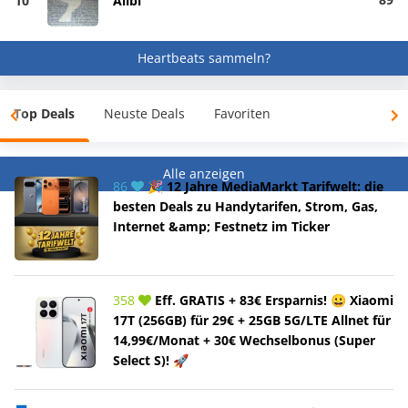
10
Alibi
Heartbeats sammeln?
Top Deals
Neuste Deals
Favoriten
Alle anzeigen
86
🎉 12 Jahre MediaMarkt Tarifwelt: die
besten Deals zu Handytarifen, Strom, Gas,
Internet &amp; Festnetz im Ticker
358
Eff. GRATIS + 83€ Ersparnis! 😀 Xiaomi
17T (256GB) für 29€ + 25GB 5G/LTE Allnet für
14,99€/Monat + 30€ Wechselbonus (Super
Select S)! 🚀