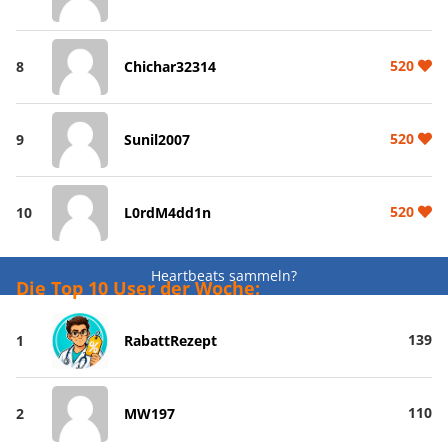
520
8
Chichar32314
520
9
Sunil2007
520
10
L0rdM4dd1n
Heartbeats sammeln?
Die Top 10 User der Woche:
139
1
RabattRezept
110
2
MW197