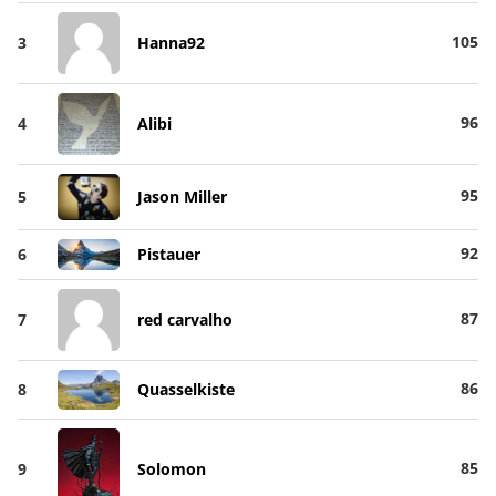
105
3
Hanna92
96
4
Alibi
95
5
Jason Miller
92
6
Pistauer
87
7
red carvalho
86
8
Quasselkiste
85
9
Solomon