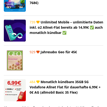
768€)
739
Unlimited Mobile – unlimitierte Daten
inkl. o2 Allnet-Flat bereits ab 14,99€ ✅ auch
monatlich kündbar ✅
929
Jahresabo Geo für 45€
484
Monatlich kündbare 35GB 5G
Vodafone Allnet Flat für dauerhafte 6,99€ +
0€ AG (allmobil Basic 35 Flex)