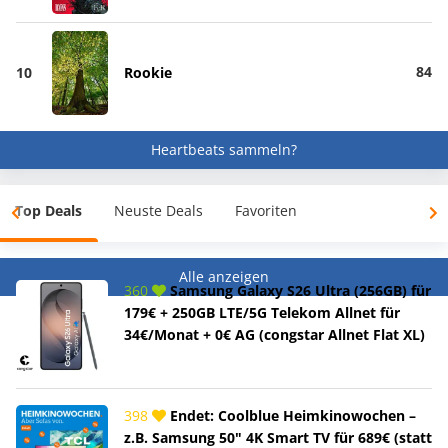
84
10
Rookie
Heartbeats sammeln?
Top Deals
Neuste Deals
Favoriten
Alle anzeigen
360
Samsung Galaxy S26 Ultra (256GB) für
179€ + 250GB LTE/5G Telekom Allnet für
34€/Monat + 0€ AG (congstar Allnet Flat XL)
398
Endet: Coolblue Heimkinowochen –
z.B. Samsung 50" 4K Smart TV für 689€ (statt