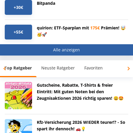
Bitpanda
+30€
quirion: ETF-Sparplan mit
175€
Prämien! 🤯
+55€
🥳🚀
Alle anzeigen
Top Ratgeber
Neuste Ratgeber
Favoriten
Gutscheine, Rabatte, T-Shirts & freier
Eintritt: Mit guten Noten bei den
Zeugnisaktionen 2026 richtig sparen! 😀🤩
Kfz-Versicherung 2026 WIEDER teurer!? - So
spart ihr dennoch! 🚗💡