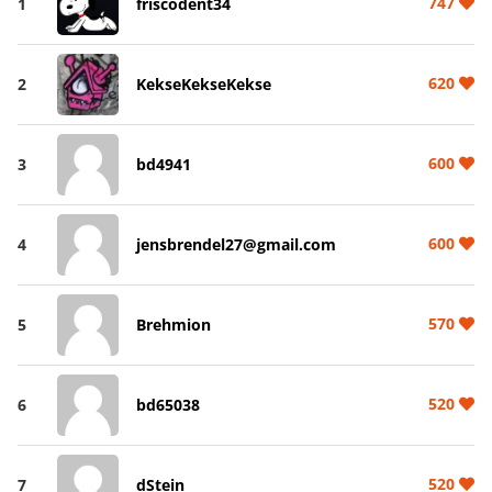
747
1
friscodent34
620
2
KekseKekseKekse
600
3
bd4941
600
4
jensbrendel27@gmail.com
570
5
Brehmion
520
6
bd65038
520
7
dStein