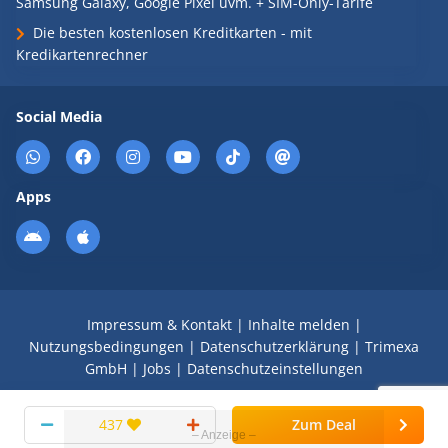
Samsung Galaxy, Google Pixel uvm. + SIM-Only-Tarife
Die besten kostenlosen Kreditkarten - mit
Kredikartenrechner
Social Media
Apps
Impressum & Kontakt
|
Inhalte melden
|
Nutzungsbedingungen
|
Datenschutzerklärung
|
Trimexa
GmbH
|
Jobs
|
Datenschutzeinstellungen
© 2008 - 2026 Schnäppchen Blog mit Doktortitel -
437
Zum Deal
DealDoktor.de