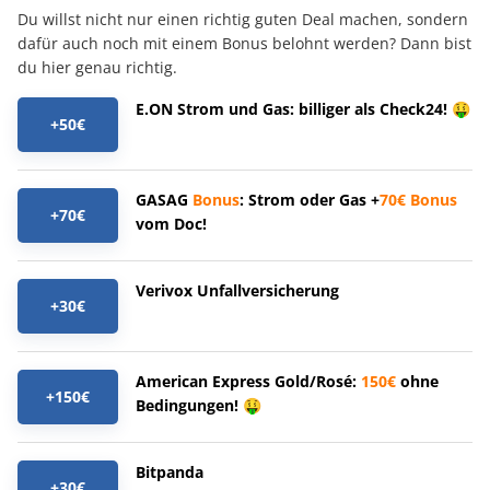
Du willst nicht nur einen richtig guten Deal machen, sondern
dafür auch noch mit einem Bonus belohnt werden? Dann bist
du hier genau richtig.
E.ON Strom und Gas: billiger als Check24! 🤑
+50€
GASAG
Bonus
: Strom oder Gas +
70€
Bonus
+70€
vom Doc!
Verivox Unfallversicherung
+30€
American Express Gold/Rosé:
150€
ohne
+150€
Bedingungen! 🤑
Bitpanda
+30€