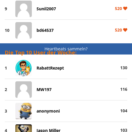
520
9
Sunil2007
520
10
bd64537
Heartbeats sammeln?
Die Top 10 User der Woche:
130
1
RabattRezept
116
2
MW197
104
3
anonymoni
103
4
Jason Miller