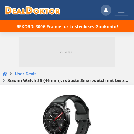
REKORD: 300€ Prämie für kostenloses Girokonto!
User Deals
Xiaomi Watch S5 (46 mm): robuste Smartwatch mit bis zu 21 Tagen Akku für 149€