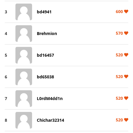
600
3
bd4941
570
4
Brehmion
520
5
bd16457
520
6
bd65038
520
7
L0rdM4dd1n
520
8
Chichar32314