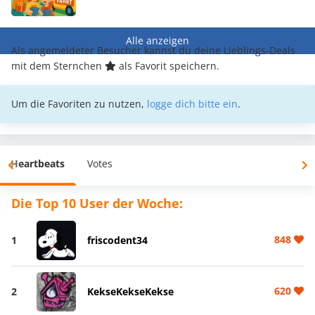
Alle anzeigen
Als angemeldeter Besucher kannst du deine Lieblings-Deals
mit dem Sternchen
als Favorit speichern.
Um die Favoriten zu nutzen,
logge dich bitte ein
.
Heartbeats
Votes
Die Top 10 User der Woche:
848
1
friscodent34
620
2
KekseKekseKekse