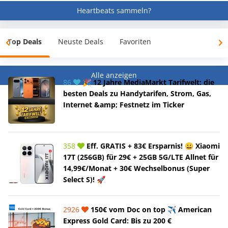
Heartbeats sammeln?
Top Deals
Neuste Deals
Favoriten
Alle anzeigen
86
🎉 12 Jahre MediaMarkt Tarifwelt: die
besten Deals zu Handytarifen, Strom, Gas,
Internet &amp; Festnetz im Ticker
358
Eff. GRATIS + 83€ Ersparnis! 😀 Xiaomi
17T (256GB) für 29€ + 25GB 5G/LTE Allnet für
14,99€/Monat + 30€ Wechselbonus (Super
Select S)! 🚀
2926
150€ vom Doc on top ✈️ American
Express Gold Card: Bis zu 200 €