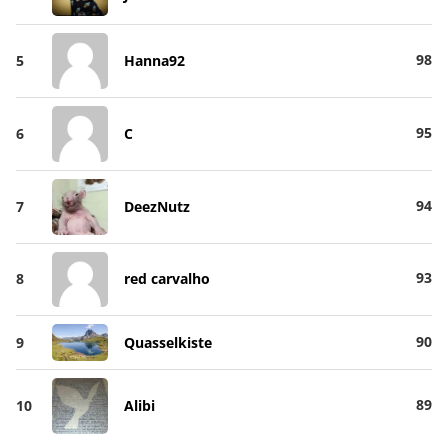
98
5
Hanna92
95
6
C
94
7
DeezNutz
93
8
red carvalho
90
9
Quasselkiste
89
10
Alibi