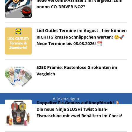
neue Verkehrs-Assistent im Vergleich zum
ooono CO-DRIVER NO2?
Lidl Outlet Termine im August - hier können
RICHTIG krasse Schnäppchen warten! 😀🚀
Neue Termine bis 08.08.2026! 📆
525€ Prämie: Kostenlose Girokonten im
Vergleich
Alle anzeigen
Doppelter Eis-Genuss auf Knopfdruck! 🍹
Die neue Ninja SLUSHi Twist Slush-
Eismaschine mit zwei Behältern im Check!