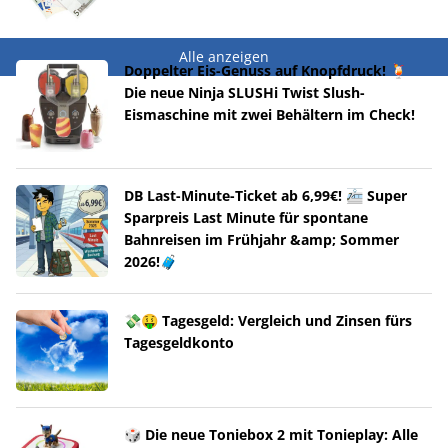
Alle anzeigen
Doppelter Eis-Genuss auf Knopfdruck! 🍹
Die neue Ninja SLUSHi Twist Slush-
Eismaschine mit zwei Behältern im Check!
DB Last-Minute-Ticket ab 6,99€! 🚈 Super
Sparpreis Last Minute für spontane
Bahnreisen im Frühjahr &amp; Sommer
2026!🧳
💸🤑 Tagesgeld: Vergleich und Zinsen fürs
Tagesgeldkonto
🎲 Die neue Toniebox 2 mit Tonieplay: Alle