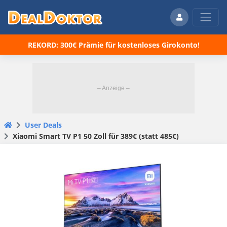
REKORD: 300€ Prämie für kostenloses Girokonto!
User Deals
Xiaomi Smart TV P1 50 Zoll für 389€ (statt 485€)