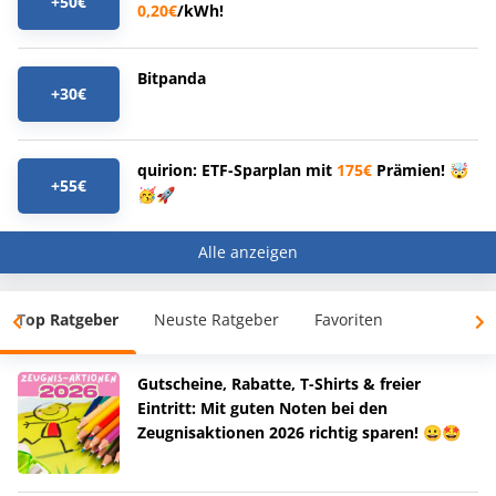
+50€
0,20€
/kWh!
Bitpanda
+30€
quirion: ETF-Sparplan mit
175€
Prämien! 🤯
+55€
🥳🚀
Alle anzeigen
Top Ratgeber
Neuste Ratgeber
Favoriten
Gutscheine, Rabatte, T-Shirts & freier
Eintritt: Mit guten Noten bei den
Zeugnisaktionen 2026 richtig sparen! 😀🤩