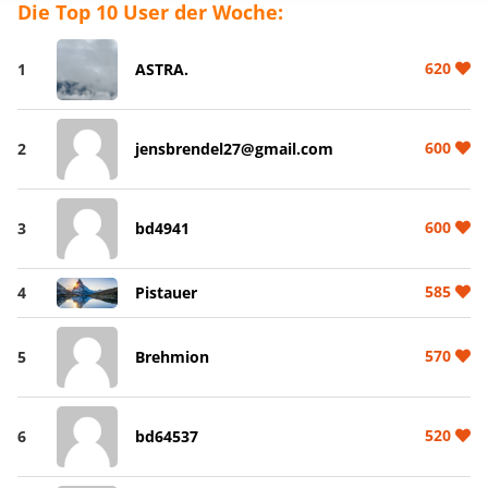
Die Top 10 User der Woche:
620
1
ASTRA.
600
2
jensbrendel27@gmail.com
600
3
bd4941
585
4
Pistauer
570
5
Brehmion
520
6
bd64537