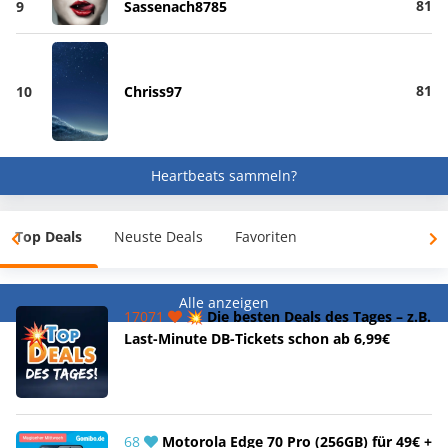
81
9
Sassenach8785
81
10
Chriss97
Heartbeats sammeln?
Top Deals
Neuste Deals
Favoriten
Alle anzeigen
17071
💥 Die besten Deals des Tages – z.B.
Last-Minute DB-Tickets schon ab 6,99€
68
Motorola Edge 70 Pro (256GB) für 49€ +