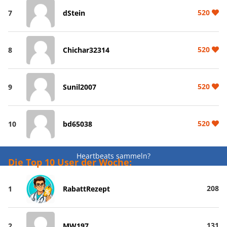
520
7
dStein
520
8
Chichar32314
520
9
Sunil2007
520
10
bd65038
Heartbeats sammeln?
Die Top 10 User der Woche:
208
1
RabattRezept
131
2
MW197