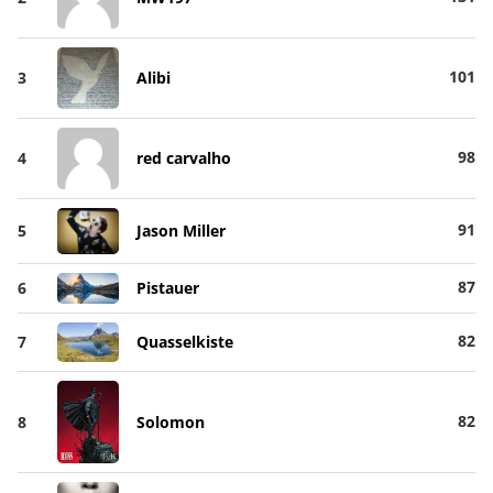
101
3
Alibi
98
4
red carvalho
91
5
Jason Miller
87
6
Pistauer
82
7
Quasselkiste
82
8
Solomon