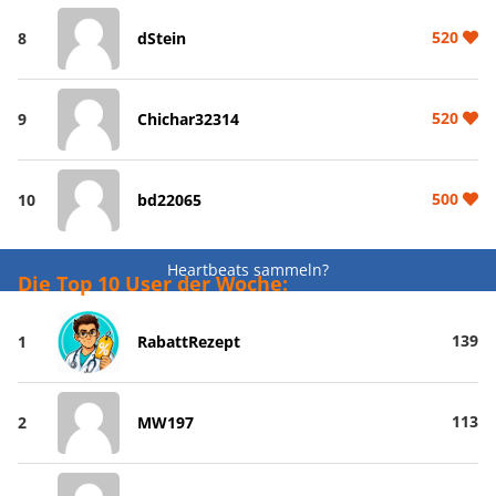
520
8
dStein
520
9
Chichar32314
500
10
bd22065
Heartbeats sammeln?
Die Top 10 User der Woche:
139
1
RabattRezept
113
2
MW197