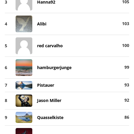
105
3
Hanna92
103
4
Alibi
100
5
red carvalho
99
6
hamburgerjunge
93
7
Pistauer
92
8
Jason Miller
86
9
Quasselkiste