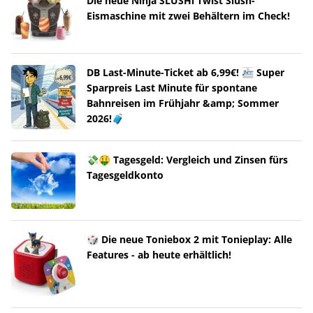
Die neue Ninja SLUSHi Twist Slush-
Eismaschine mit zwei Behältern im Check!
DB Last-Minute-Ticket ab 6,99€! 🚈 Super
Sparpreis Last Minute für spontane
Bahnreisen im Frühjahr &amp; Sommer
2026!🧳
💸🤑 Tagesgeld: Vergleich und Zinsen fürs
Tagesgeldkonto
🎲 Die neue Toniebox 2 mit Tonieplay: Alle
Features - ab heute erhältlich!