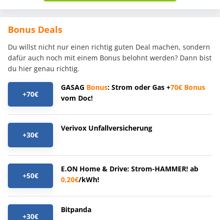
Bonus Deals
Du willst nicht nur einen richtig guten Deal machen, sondern
dafür auch noch mit einem Bonus belohnt werden? Dann bist
du hier genau richtig.
GASAG
Bonus
: Strom oder Gas +
70€
Bonus
+70€
vom Doc!
Verivox Unfallversicherung
+30€
E.ON Home & Drive: Strom-HAMMER! ab
+50€
0,20€
/kWh!
Bitpanda
+30€