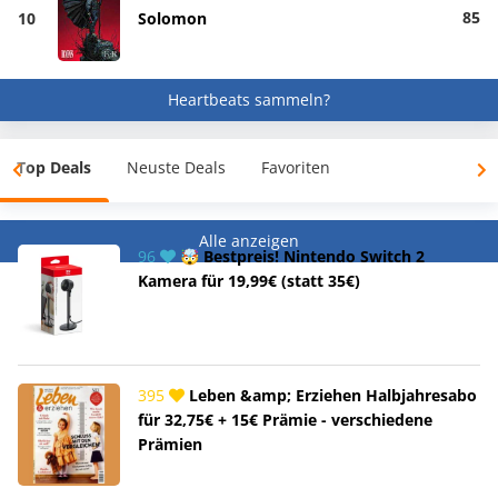
85
10
Solomon
Heartbeats sammeln?
Top Deals
Neuste Deals
Favoriten
Alle anzeigen
96
🤯 Bestpreis! Nintendo Switch 2
Kamera für 19,99€ (statt 35€)
395
Leben &amp; Erziehen Halbjahresabo
für 32,75€ + 15€ Prämie - verschiedene
Prämien