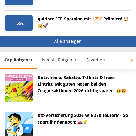
quirion: ETF-Sparplan mit
175€
Prämien! 🤯
+55€
🥳🚀
Alle anzeigen
Top Ratgeber
Neuste Ratgeber
Favoriten
Gutscheine, Rabatte, T-Shirts & freier
Eintritt: Mit guten Noten bei den
Zeugnisaktionen 2026 richtig sparen! 😀🤩
Kfz-Versicherung 2026 WIEDER teurer!? - So
spart ihr dennoch! 🚗💡