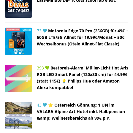
Last-Minute DB-Tickets schon ab 6,99€
73
Motorola Edge 70 Pro (256GB) für 49€ +
50GB LTE/5G Allnet für 19,99€/Monat + 50€
Wechselbonus (Otelo Allnet-Flat Classic)
393
Bestpreis-Alarm! Müller-Licht tint Aris
RGB LED Smart Panel (120x30 cm) für 44,99€
(statt 115€) 💡 Philips Hue oder Amazon
Alexa kompatibel
43
⭐ Österreich Gönnung: 1 ÜN im
VALARA Alpine Art Hotel inkl. Halbpension
&amp; Wellnessbereichs ab 99€ p.P.