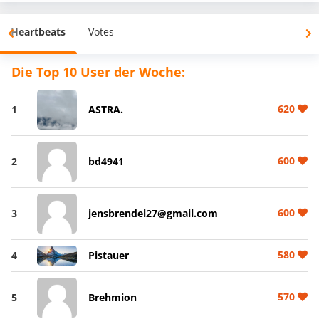
Heartbeats
Votes
Die Top 10 User der Woche:
620
1
ASTRA.
600
2
bd4941
600
3
jensbrendel27@gmail.com
580
4
Pistauer
570
5
Brehmion