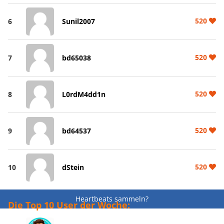
520
6
Sunil2007
520
7
bd65038
520
8
L0rdM4dd1n
520
9
bd64537
520
10
dStein
Heartbeats sammeln?
Die Top 10 User der Woche: