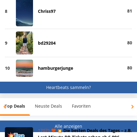
81
8
Chriss97
80
9
bd29204
80
10
hamburgerjunge
Heartbeats sammeln?
Top Deals
Neuste Deals
Favoriten
Alle anzeigen
17071
💥 Die besten Deals des Tages – z.B.