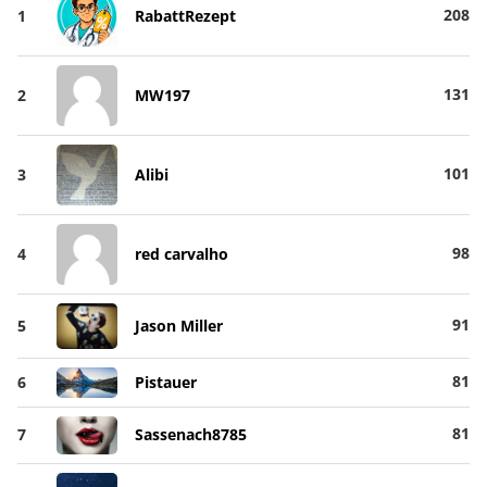
208
1
RabattRezept
131
2
MW197
101
3
Alibi
98
4
red carvalho
91
5
Jason Miller
81
6
Pistauer
81
7
Sassenach8785