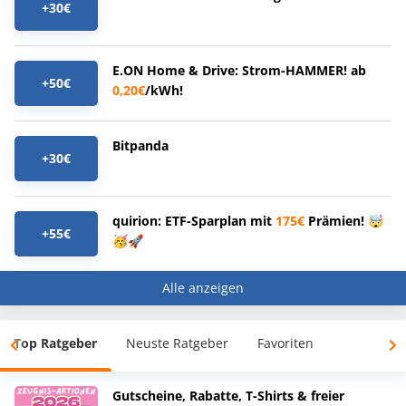
+30€
E.ON Home & Drive: Strom-HAMMER! ab
+50€
0,20€
/kWh!
Bitpanda
+30€
quirion: ETF-Sparplan mit
175€
Prämien! 🤯
+55€
🥳🚀
Alle anzeigen
Top Ratgeber
Neuste Ratgeber
Favoriten
Gutscheine, Rabatte, T-Shirts & freier