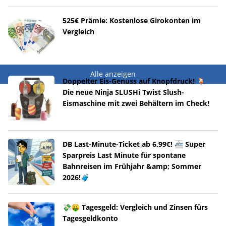
525€ Prämie: Kostenlose Girokonten im
Vergleich
Alle anzeigen
Doppelter Eis-Genuss auf Knopfdruck! 🍹
Die neue Ninja SLUSHi Twist Slush-
Eismaschine mit zwei Behältern im Check!
DB Last-Minute-Ticket ab 6,99€! 🚈 Super
Sparpreis Last Minute für spontane
Bahnreisen im Frühjahr &amp; Sommer
2026!🧳
💸🤑 Tagesgeld: Vergleich und Zinsen fürs
Tagesgeldkonto