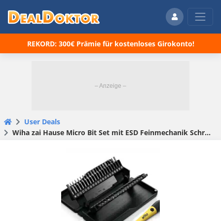
REKORD: 300€ Prämie für kostenloses Girokonto!
User Deals
Wiha zai Hause Micro Bit Set mit ESD Feinmechanik Schraubendreher, 42-teilig, für 19,99€ (statt 28€)