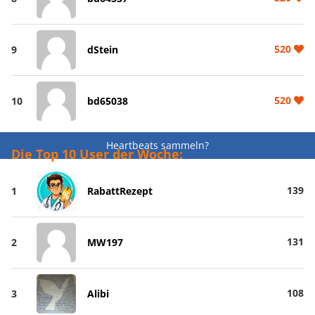
520
9
dStein
520
10
bd65038
Heartbeats sammeln?
Die Top 10 User der Woche:
139
1
RabattRezept
131
2
MW197
108
3
Alibi