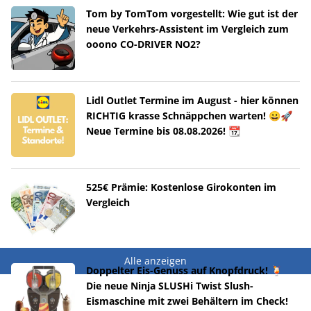
Tom by TomTom vorgestellt: Wie gut ist der
neue Verkehrs-Assistent im Vergleich zum
ooono CO-DRIVER NO2?
Lidl Outlet Termine im August - hier können
RICHTIG krasse Schnäppchen warten! 😀🚀
Neue Termine bis 08.08.2026! 📆
525€ Prämie: Kostenlose Girokonten im
Vergleich
Alle anzeigen
Doppelter Eis-Genuss auf Knopfdruck! 🍹
Die neue Ninja SLUSHi Twist Slush-
Eismaschine mit zwei Behältern im Check!