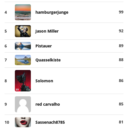
99
4
hamburgerjunge
92
5
Jason Miller
89
6
Pistauer
88
7
Quasselkiste
86
8
Solomon
85
9
red carvalho
81
10
Sassenach8785