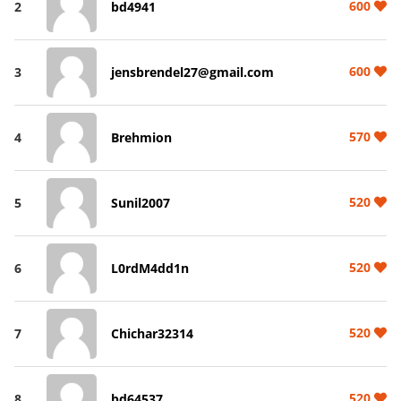
600
2
bd4941
600
3
jensbrendel27@gmail.com
570
4
Brehmion
520
5
Sunil2007
520
6
L0rdM4dd1n
520
7
Chichar32314
520
8
bd64537