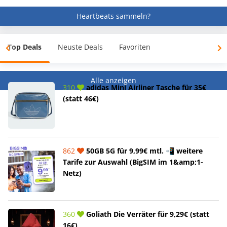
Heartbeats sammeln?
Top Deals
Neuste Deals
Favoriten
Alle anzeigen
310
adidas Mini Airliner Tasche für 35€
(statt 46€)
862
50GB 5G für 9,99€ mtl. 📲 weitere
Tarife zur Auswahl (BigSIM im 1&amp;1-
Netz)
360
Goliath Die Verräter für 9,29€ (statt
16€)