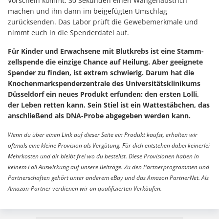
Vorschein kommt. 30 Sekunden einen Wangenabstrich
machen und ihn dann im beigefügten Umschlag
zurücksenden. Das Labor prüft die Gewebemerkmale und
nimmt euch in die Spenderdatei auf.
Für Kinder und Er­wachsene mit Blutkrebs ist eine Stamm­
zell­spende die einzige Chance auf Heilung. Aber ge­eignete
Spender zu finden, ist extrem schwierig. Darum hat die
Knochen­mark­spender­zentrale des Universitäts­klinikums
Düssel­dorf ein neues Produkt erfunden: den ersten Lolli,
der Leben retten kann. Sein Stiel ist ein Watte­stäbchen, das
an­schlie­ßend als DNA-Probe abge­geben werden kann.
Wenn du über einen Link auf dieser Seite ein Produkt kaufst, erhalten wir
oftmals eine kleine Provision als Vergütung. Für dich entstehen dabei keinerlei
Mehrkosten und dir bleibt frei wo du bestellst. Diese Provisionen haben in
keinem Fall Auswirkung auf unsere Beiträge. Zu den Partnerprogrammen und
Partnerschaften gehört unter anderem eBay und das Amazon PartnerNet. Als
Amazon-Partner verdienen wir an qualifizierten Verkäufen.