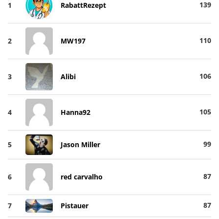
139
1
RabattRezept
110
2
MW197
106
3
Alibi
105
4
Hanna92
99
5
Jason Miller
87
6
red carvalho
87
7
Pistauer