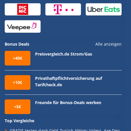
Bonus Deals
Alle anzeigen
Preisvergleich.de Strom/Gas
+40€
Privathaftpflichtversicherung auf
+10€
Tarifcheck.de
Freunde für Bonus-Deals werben
+5€
Top Vergleiche
GRATIS testen dank Geld-Zurück-Aktion: Valess, Axe Deo,