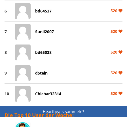
520
6
bd64537
520
7
Sunil2007
520
8
bd65038
520
9
dStein
520
10
Chichar32314
Heartbeats sammeln?
Die Top 10 User der Woche: