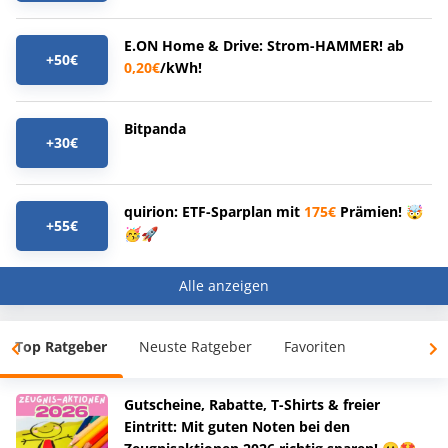
E.ON Home & Drive: Strom-HAMMER! ab
+50€
0,20€
/kWh!
Bitpanda
+30€
quirion: ETF-Sparplan mit
175€
Prämien! 🤯
+55€
🥳🚀
Alle anzeigen
Top Ratgeber
Neuste Ratgeber
Favoriten
Gutscheine, Rabatte, T-Shirts & freier
Eintritt: Mit guten Noten bei den