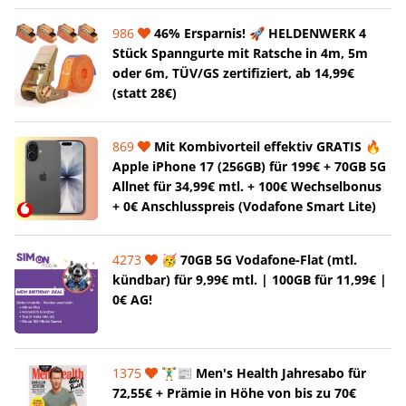
986
46% Ersparnis! 🚀 HELDENWERK 4
Stück Spanngurte mit Ratsche in 4m, 5m
oder 6m, TÜV/GS zertifiziert, ab 14,99€
(statt 28€)
869
Mit Kombivorteil effektiv GRATIS 🔥
Apple iPhone 17 (256GB) für 199€ + 70GB 5G
Allnet für 34,99€ mtl. + 100€ Wechselbonus
+ 0€ Anschlusspreis (Vodafone Smart Lite)
4273
🥳 70GB 5G Vodafone-Flat (mtl.
kündbar) für 9,99€ mtl. | 100GB für 11,99€ |
0€ AG!
1375
🏋️‍♂️📰 Men's Health Jahresabo für
72,55€ + Prämie in Höhe von bis zu 70€