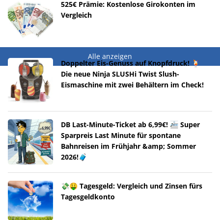
525€ Prämie: Kostenlose Girokonten im
Vergleich
Alle anzeigen
Doppelter Eis-Genuss auf Knopfdruck! 🍹
Die neue Ninja SLUSHi Twist Slush-
Eismaschine mit zwei Behältern im Check!
DB Last-Minute-Ticket ab 6,99€! 🚈 Super
Sparpreis Last Minute für spontane
Bahnreisen im Frühjahr &amp; Sommer
2026!🧳
💸🤑 Tagesgeld: Vergleich und Zinsen fürs
Tagesgeldkonto