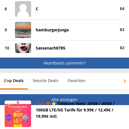
84
8
C
83
9
hamburgerjunge
82
10
Sassenach8785
Heartbeats sammeln?
Top Deals
Neuste Deals
Favoriten
Alle anzeigen
5389
⭐️ Telekom-Netz: 30GB / 80GB /
100GB LTE/5G Tarife für 9,99€ / 12,49€ /
19,99€ mtl.