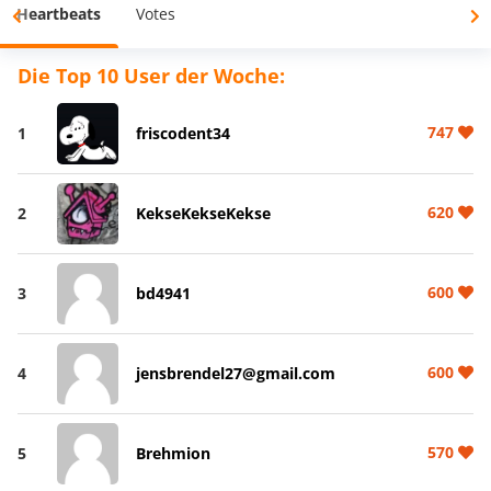
Heartbeats
Votes
Die Top 10 User der Woche:
747
1
friscodent34
620
2
KekseKekseKekse
600
3
bd4941
600
4
jensbrendel27@gmail.com
570
5
Brehmion