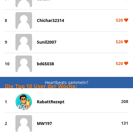
520
8
Chichar32314
520
9
Sunil2007
520
10
bd65038
Heartbeats sammeln?
Die Top 10 User der Woche:
208
1
RabattRezept
131
2
MW197