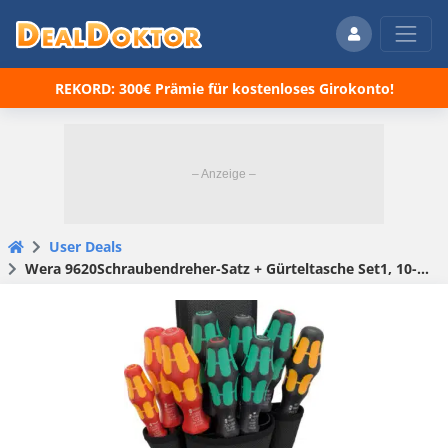
REKORD: 300€ Prämie für kostenloses Girokonto!
User Deals
Wera 9620Schraubendreher-Satz + Gürteltasche Set1, 10-teilig für 34,95€(statt 62€)