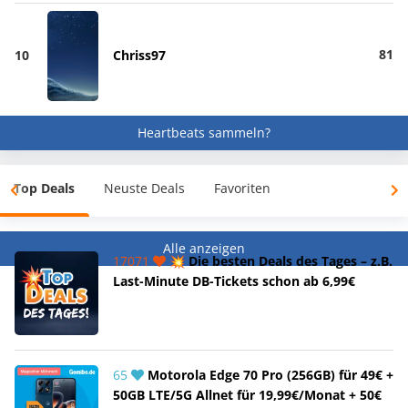
81
10
Chriss97
Heartbeats sammeln?
Top Deals
Neuste Deals
Favoriten
Alle anzeigen
17071
💥 Die besten Deals des Tages – z.B.
Last-Minute DB-Tickets schon ab 6,99€
65
Motorola Edge 70 Pro (256GB) für 49€ +
50GB LTE/5G Allnet für 19,99€/Monat + 50€