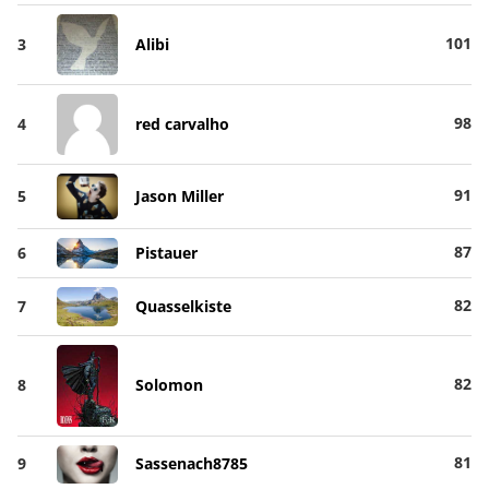
101
3
Alibi
98
4
red carvalho
91
5
Jason Miller
87
6
Pistauer
82
7
Quasselkiste
82
8
Solomon
81
9
Sassenach8785