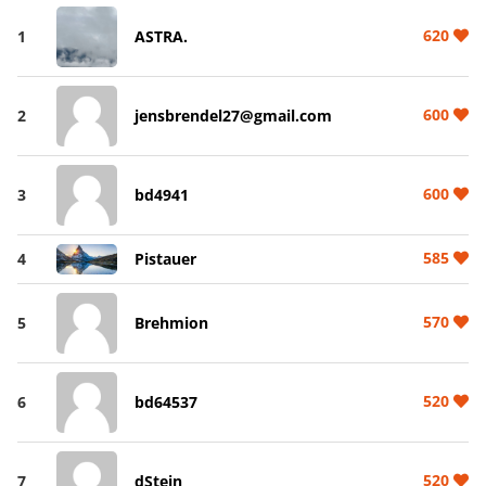
620
1
ASTRA.
600
2
jensbrendel27@gmail.com
600
3
bd4941
585
4
Pistauer
570
5
Brehmion
520
6
bd64537
520
7
dStein