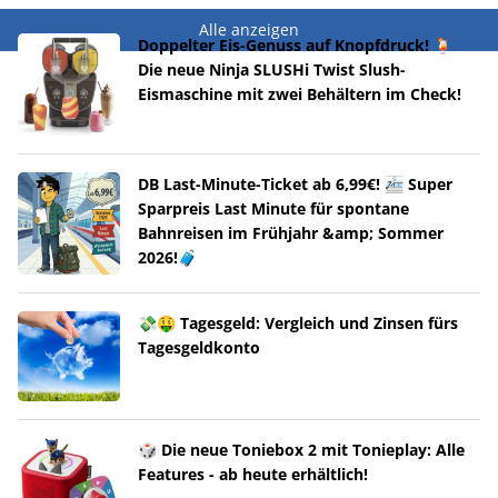
Alle anzeigen
Doppelter Eis-Genuss auf Knopfdruck! 🍹
Die neue Ninja SLUSHi Twist Slush-
Eismaschine mit zwei Behältern im Check!
DB Last-Minute-Ticket ab 6,99€! 🚈 Super
Sparpreis Last Minute für spontane
Bahnreisen im Frühjahr &amp; Sommer
2026!🧳
💸🤑 Tagesgeld: Vergleich und Zinsen fürs
Tagesgeldkonto
🎲 Die neue Toniebox 2 mit Tonieplay: Alle
Features - ab heute erhältlich!