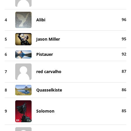
96
4
Alibi
95
5
Jason Miller
92
6
Pistauer
87
7
red carvalho
86
8
Quasselkiste
85
9
Solomon