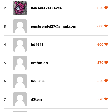
620
2
KekseKekseKekse
600
3
jensbrendel27@gmail.com
600
4
bd4941
570
5
Brehmion
520
6
bd65038
520
7
dStein