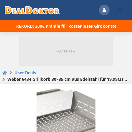
REKORD: 300€ Prämie für kostenloses Girokonto!
User Deals
Weber 6434 Grillkorb 30×35 cm aus Edelstahl für 19,99€(statt 34,56€)