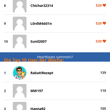
520
8
Chichar32314
520
9
L0rdM4dd1n
520
10
Sunil2007
Heartbeats sammeln?
Die Top 10 User der Woche:
139
1
RabattRezept
110
2
MW197
105
3
Hanna92