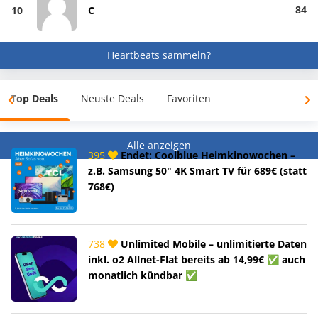
84
10
C
Heartbeats sammeln?
Top Deals
Neuste Deals
Favoriten
Alle anzeigen
395
Endet: Coolblue Heimkinowochen –
z.B. Samsung 50" 4K Smart TV für 689€ (statt
768€)
738
Unlimited Mobile – unlimitierte Daten
inkl. o2 Allnet-Flat bereits ab 14,99€ ✅ auch
monatlich kündbar ✅