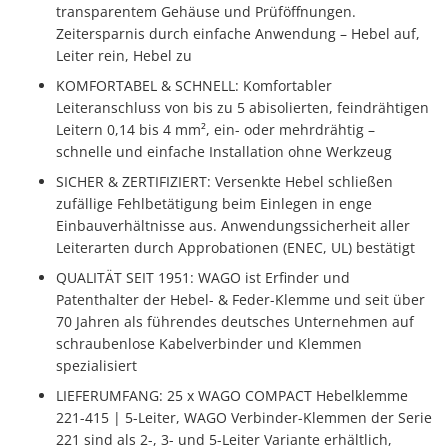
transparentem Gehäuse und Prüföffnungen.
Zeitersparnis durch einfache Anwendung – Hebel auf,
Leiter rein, Hebel zu
KOMFORTABEL & SCHNELL: Komfortabler
Leiteranschluss von bis zu 5 abisolierten, feindrähtigen
Leitern 0,14 bis 4 mm², ein- oder mehrdrähtig –
schnelle und einfache Installation ohne Werkzeug
SICHER & ZERTIFIZIERT: Versenkte Hebel schließen
zufällige Fehlbetätigung beim Einlegen in enge
Einbauverhältnisse aus. Anwendungssicherheit aller
Leiterarten durch Approbationen (ENEC, UL) bestätigt
QUALITÄT SEIT 1951: WAGO ist Erfinder und
Patenthalter der Hebel- & Feder-Klemme und seit über
70 Jahren als führendes deutsches Unternehmen auf
schraubenlose Kabelverbinder und Klemmen
spezialisiert
LIEFERUMFANG: 25 x WAGO COMPACT Hebelklemme
221-415 | 5-Leiter, WAGO Verbinder-Klemmen der Serie
221 sind als 2-, 3- und 5-Leiter Variante erhältlich,