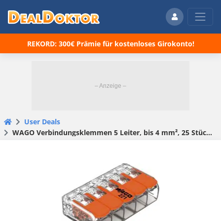
REKORD: 300€ Prämie für kostenloses Girokonto!
User Deals
WAGO Verbindungsklemmen 5 Leiter, bis 4 mm², 25 Stück für 12,50€(statt 15,99€)