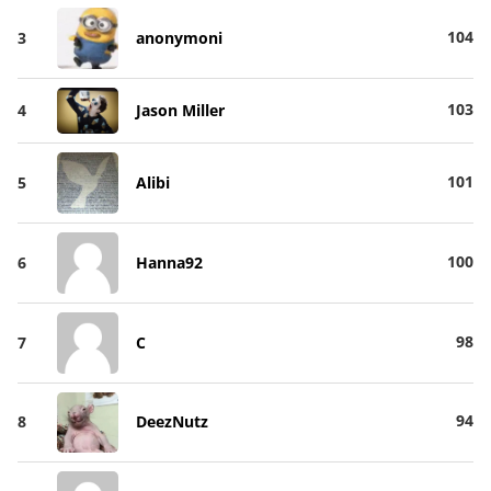
104
3
anonymoni
103
4
Jason Miller
101
5
Alibi
100
6
Hanna92
98
7
C
94
8
DeezNutz