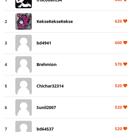
620
2
KekseKekseKekse
600
3
bd4941
570
4
Brehmion
520
5
Chichar32314
520
6
Sunil2007
520
7
bd64537