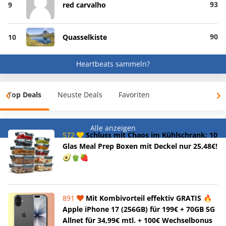
93
9
red carvalho
90
10
Quasselkiste
Heartbeats sammeln?
Top Deals
Neuste Deals
Favoriten
Alle anzeigen
572
Schluss mit Chaos im Kühlschrank: 10
Glas Meal Prep Boxen mit Deckel nur 25,48€!
🥑🫑🍓
891
Mit Kombivorteil effektiv GRATIS 🔥
Apple iPhone 17 (256GB) für 199€ + 70GB 5G
Allnet für 34,99€ mtl. + 100€ Wechselbonus