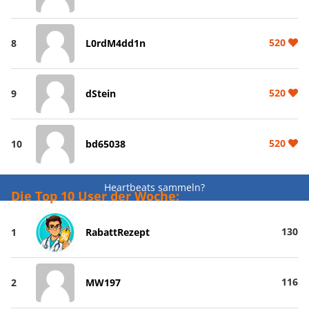
520
8
L0rdM4dd1n
520
9
dStein
520
10
bd65038
Heartbeats sammeln?
Die Top 10 User der Woche:
130
1
RabattRezept
116
2
MW197