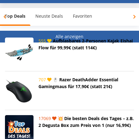
Top Deals
Neuste Deals
Favoriten
Alle anzeigen
555
Aufblasbares 2-Personen Kajak Eishai
Flow für 99,99€ (statt 114€)
707
🖱️ Razer DeathAdder Essential
Gamingmaus für 17,90€ (statt 21€)
17069
💥 Die besten Deals des Tages – z.B.
2 Degusta Box zum Preis von 1 (nur 16,99€)