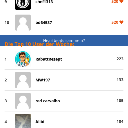
520
9
chef1313
520
10
bd64537
Heartbeats sammeln?
Die Top 10 User der Woche:
223
1
RabattRezept
133
2
MW197
105
3
red carvalho
104
4
Alibi