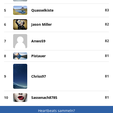
83
5
Quasselkiste
82
6
Jason Miller
82
7
Anwo59
81
8
Pistauer
81
9
Chriss97
81
10
Sassenach8785
Heartbeats sammeln?