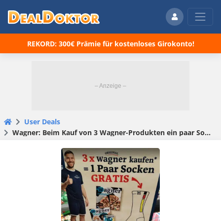
REKORD: 300€ Prämie für kostenloses Girokonto!
User Deals
Wagner: Beim Kauf von 3 Wagner-Produkten ein paar Socken gratis lokal (nur?) bei Edeka