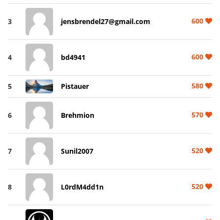
600
3
jensbrendel27@gmail.com
600
4
bd4941
580
5
Pistauer
570
6
Brehmion
520
7
Sunil2007
520
8
L0rdM4dd1n