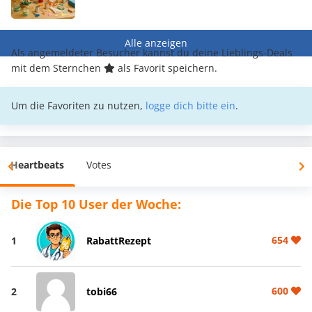
Alle anzeigen
Als angemeldeter Besucher kannst du deine Lieblings-Deals
mit dem Sternchen
als Favorit speichern.
Um die Favoriten zu nutzen,
logge dich bitte ein
.
Heartbeats
Votes
Die Top 10 User der Woche:
654
1
RabattRezept
600
2
tobi66