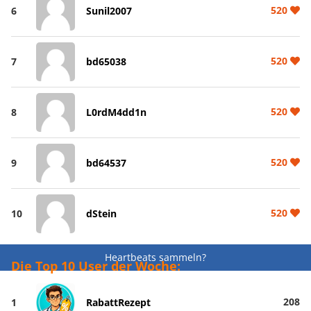
520
6
Sunil2007
520
7
bd65038
520
8
L0rdM4dd1n
520
9
bd64537
520
10
dStein
Heartbeats sammeln?
Die Top 10 User der Woche:
208
1
RabattRezept