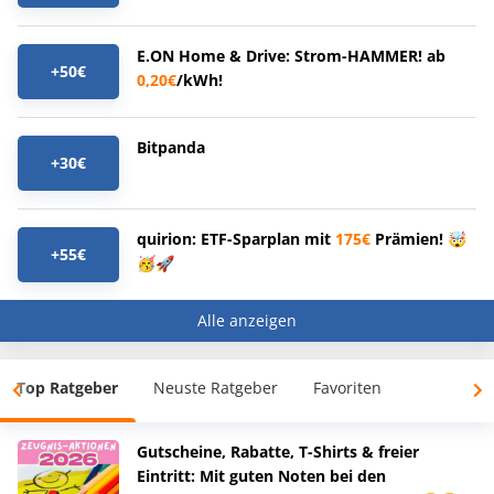
E.ON Home & Drive: Strom-HAMMER! ab
+50€
0,20€
/kWh!
Bitpanda
+30€
quirion: ETF-Sparplan mit
175€
Prämien! 🤯
+55€
🥳🚀
Alle anzeigen
Top Ratgeber
Neuste Ratgeber
Favoriten
Gutscheine, Rabatte, T-Shirts & freier
Eintritt: Mit guten Noten bei den