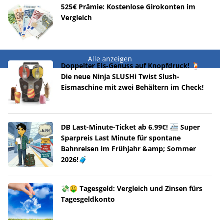
525€ Prämie: Kostenlose Girokonten im
Vergleich
Alle anzeigen
Doppelter Eis-Genuss auf Knopfdruck! 🍹
Die neue Ninja SLUSHi Twist Slush-
Eismaschine mit zwei Behältern im Check!
DB Last-Minute-Ticket ab 6,99€! 🚈 Super
Sparpreis Last Minute für spontane
Bahnreisen im Frühjahr &amp; Sommer
2026!🧳
💸🤑 Tagesgeld: Vergleich und Zinsen fürs
Tagesgeldkonto