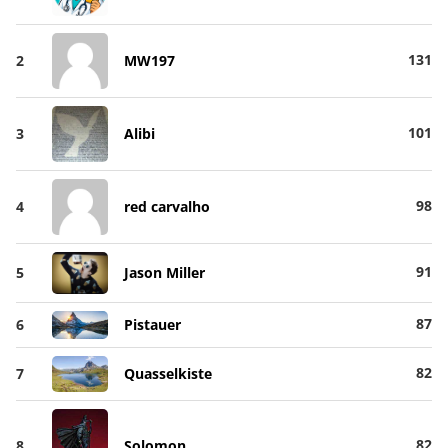
131
2
MW197
101
3
Alibi
98
4
red carvalho
91
5
Jason Miller
87
6
Pistauer
82
7
Quasselkiste
82
8
Solomon