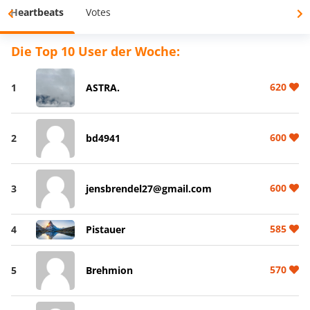
Heartbeats
Votes
Die Top 10 User der Woche:
620
1
ASTRA.
600
2
bd4941
600
3
jensbrendel27@gmail.com
585
4
Pistauer
570
5
Brehmion