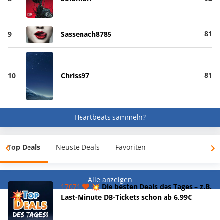
81
9
Sassenach8785
81
10
Chriss97
Heartbeats sammeln?
Top Deals
Neuste Deals
Favoriten
Alle anzeigen
17071
💥 Die besten Deals des Tages – z.B.
Last-Minute DB-Tickets schon ab 6,99€