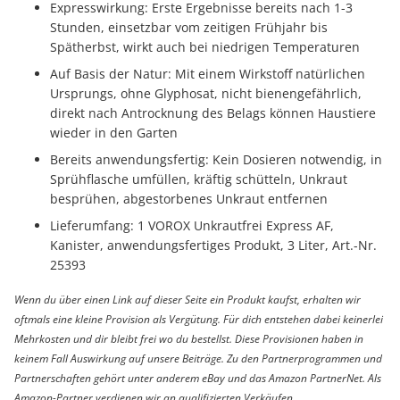
Expresswirkung: Erste Ergebnisse bereits nach 1-3
Stunden, einsetzbar vom zeitigen Frühjahr bis
Spätherbst, wirkt auch bei niedrigen Temperaturen
Auf Basis der Natur: Mit einem Wirkstoff natürlichen
Ursprungs, ohne Glyphosat, nicht bienengefährlich,
direkt nach Antrocknung des Belags können Haustiere
wieder in den Garten
Bereits anwendungsfertig: Kein Dosieren notwendig, in
Sprühflasche umfüllen, kräftig schütteln, Unkraut
besprühen, abgestorbenes Unkraut entfernen
Lieferumfang: 1 VOROX Unkrautfrei Express AF,
Kanister, anwendungsfertiges Produkt, 3 Liter, Art.-Nr.
25393
Wenn du über einen Link auf dieser Seite ein Produkt kaufst, erhalten wir
oftmals eine kleine Provision als Vergütung. Für dich entstehen dabei keinerlei
Mehrkosten und dir bleibt frei wo du bestellst. Diese Provisionen haben in
keinem Fall Auswirkung auf unsere Beiträge. Zu den Partnerprogrammen und
Partnerschaften gehört unter anderem eBay und das Amazon PartnerNet. Als
Amazon-Partner verdienen wir an qualifizierten Verkäufen.