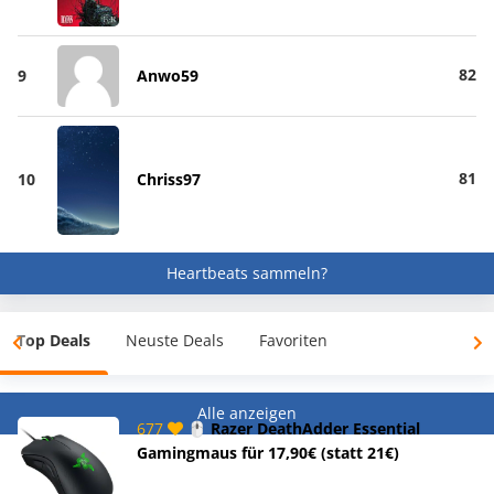
82
9
Anwo59
81
10
Chriss97
Heartbeats sammeln?
Top Deals
Neuste Deals
Favoriten
Alle anzeigen
677
🖱️ Razer DeathAdder Essential
Gamingmaus für 17,90€ (statt 21€)