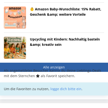
👶 Amazon Baby-Wunschliste: 15% Rabatt,
Geschenk &amp; weitere Vorteile
Upcycling mit Kindern: Nachhaltig basteln
&amp; kreativ sein
Alle anzeigen
Als angemeldeter Besucher kannst du deine Lieblings-Deals
mit dem Sternchen
als Favorit speichern.
Um die Favoriten zu nutzen,
logge dich bitte ein
.