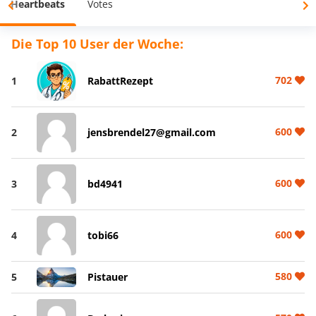
Heartbeats
Votes
Die Top 10 User der Woche:
702
1
RabattRezept
600
2
jensbrendel27@gmail.com
600
3
bd4941
600
4
tobi66
580
5
Pistauer