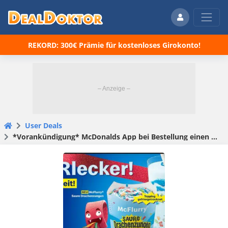
REKORD: 300€ Prämie für kostenloses Girokonto!
User Deals
*Vorankündigung* McDonalds App bei Bestellung einen McFlurry / Milchshake SaureDrachenzungenund gratis eine Packung Hitchis Saure Drachenzungen