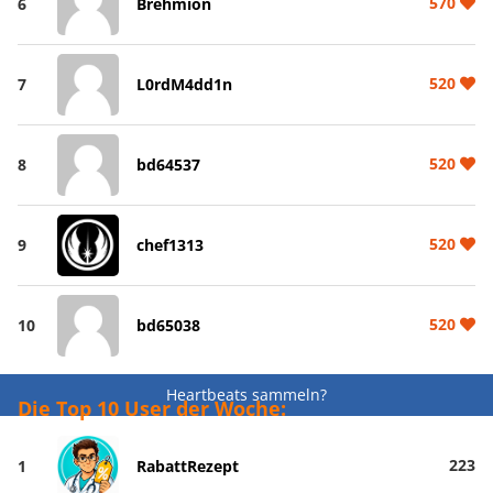
570
6
Brehmion
520
7
L0rdM4dd1n
520
8
bd64537
520
9
chef1313
520
10
bd65038
Heartbeats sammeln?
Die Top 10 User der Woche:
223
1
RabattRezept