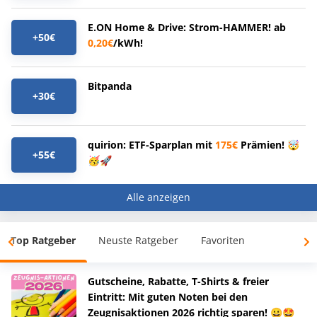
E.ON Home & Drive: Strom-HAMMER! ab
+50€
0,20€
/kWh!
Bitpanda
+30€
quirion: ETF-Sparplan mit
175€
Prämien! 🤯
+55€
🥳🚀
Alle anzeigen
Top Ratgeber
Neuste Ratgeber
Favoriten
Gutscheine, Rabatte, T-Shirts & freier
Eintritt: Mit guten Noten bei den
Zeugnisaktionen 2026 richtig sparen! 😀🤩