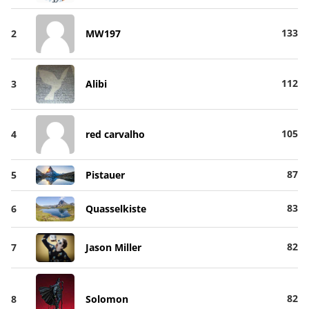
133
2
MW197
112
3
Alibi
105
4
red carvalho
87
5
Pistauer
83
6
Quasselkiste
82
7
Jason Miller
82
8
Solomon