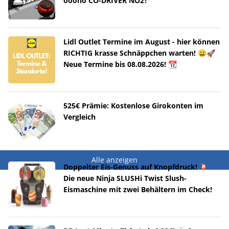
ooono CO-DRIVER NO2?
Lidl Outlet Termine im August - hier können
RICHTIG krasse Schnäppchen warten! 😀🚀
Neue Termine bis 08.08.2026! 📆
525€ Prämie: Kostenlose Girokonten im
Vergleich
Alle anzeigen
Doppelter Eis-Genuss auf Knopfdruck! 🍹
Die neue Ninja SLUSHi Twist Slush-
Eismaschine mit zwei Behältern im Check!