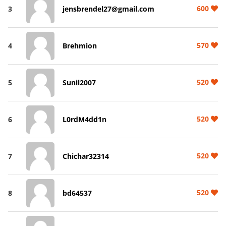
600
3
jensbrendel27@gmail.com
570
4
Brehmion
520
5
Sunil2007
520
6
L0rdM4dd1n
520
7
Chichar32314
520
8
bd64537