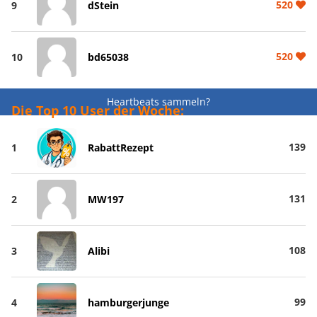
520
9
dStein
520
10
bd65038
Heartbeats sammeln?
Die Top 10 User der Woche:
139
1
RabattRezept
131
2
MW197
108
3
Alibi
99
4
hamburgerjunge