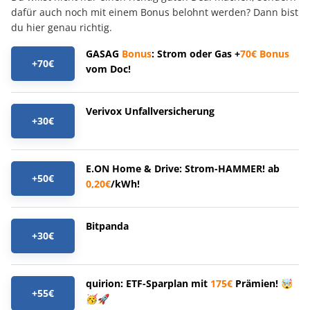
dafür auch noch mit einem Bonus belohnt werden? Dann bist
du hier genau richtig.
GASAG
Bonus
: Strom oder Gas +
70€
Bonus
+70€
vom Doc!
Verivox Unfallversicherung
+30€
E.ON Home & Drive: Strom-HAMMER! ab
+50€
0,20€
/kWh!
Bitpanda
+30€
quirion: ETF-Sparplan mit
175€
Prämien! 🤯
+55€
🥳🚀