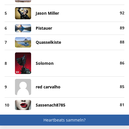
92
5
Jason Miller
89
6
Pistauer
88
7
Quasselkiste
86
8
Solomon
85
9
red carvalho
81
10
Sassenach8785
Heartbeats sammeln?