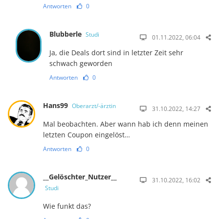
Antworten
0
Blubberle
Studi
01.11.2022, 06:04
Ja, die Deals dort sind in letzter Zeit sehr
schwach geworden
Antworten
0
Hans99
Oberarzt/-ärztin
31.10.2022, 14:27
Mal beobachten. Aber wann hab ich denn meinen
letzten Coupon eingelöst…
Antworten
0
__Gelöschter_Nutzer__
31.10.2022, 16:02
Studi
Wie funkt das?