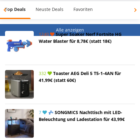
Top Deals
Neuste Deals
Favoriten
Alle anzeigen
1240
Super Soaker Nerf Fortnite HG
Water Blaster für 8,78€ (statt 18€)
332
Toaster AEG Deli 5 T5-1-4AN für
41,99€ (statt 60€)
7
💤 SONGMICS Nachttisch mit LED-
Beleuchtung und Ladestation für 43,99€