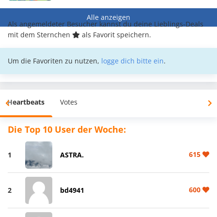
Alle anzeigen
Als angemeldeter Besucher kannst du deine Lieblings-Deals
mit dem Sternchen
als Favorit speichern.
Um die Favoriten zu nutzen,
logge dich bitte ein
.
Heartbeats
Votes
Die Top 10 User der Woche:
615
1
ASTRA.
600
2
bd4941