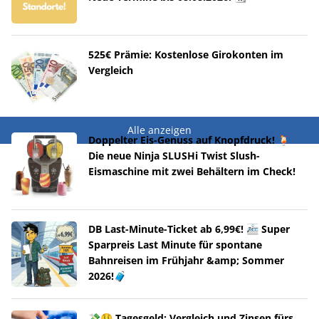
525€ Prämie: Kostenlose Girokonten im
Vergleich
Alle anzeigen
Doppelter Eis-Genuss auf Knopfdruck! 🍹
Die neue Ninja SLUSHi Twist Slush-
Eismaschine mit zwei Behältern im Check!
DB Last-Minute-Ticket ab 6,99€! 🚈 Super
Sparpreis Last Minute für spontane
Bahnreisen im Frühjahr &amp; Sommer
2026!🧳
💸🤑 Tagesgeld: Vergleich und Zinsen fürs