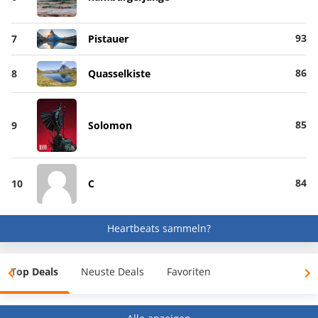
93
7
Pistauer
86
8
Quasselkiste
85
9
Solomon
84
10
C
Heartbeats sammeln?
Top Deals
Neuste Deals
Favoriten