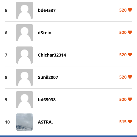
520
5
bd64537
520
6
dStein
520
7
Chichar32314
520
8
Sunil2007
520
9
bd65038
515
10
ASTRA.