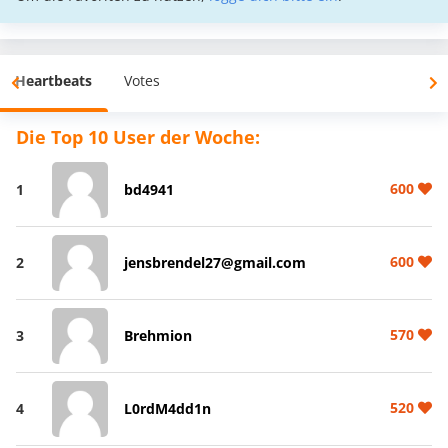
Heartbeats
Votes
Die Top 10 User der Woche:
600
1
bd4941
600
2
jensbrendel27@gmail.com
570
3
Brehmion
520
4
L0rdM4dd1n