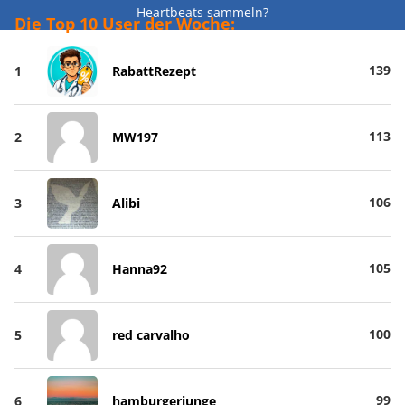
Heartbeats sammeln?
Die Top 10 User der Woche:
139
1
RabattRezept
113
2
MW197
106
3
Alibi
105
4
Hanna92
100
5
red carvalho
99
6
hamburgerjunge