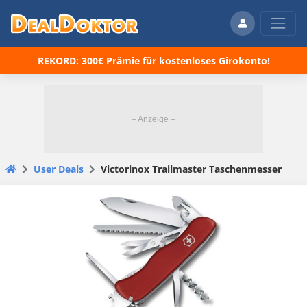
REKORD: 300€ Prämie für kostenloses Girokonto!
User Deals
Victorinox Trailmaster Taschenmesser