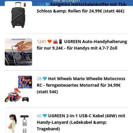
Alle anzeigen
134
Songmics Hartschalenkoffer mit TSA-
Schloss &amp; Rollen für 24,99€ (statt 46€)
1241
🚘📱 UGREEN Auto-Handyhalterung
für nur 9,24€ - für Handys mit 4,7-7 Zoll
28
Hot Wheels Mario Wheelie Motocross
RC - ferngesteuertes Motorrad für 34,99€
(statt 54€)
40
UGREEN 2-in-1 USB-C Kabel (60W) mit
Handy-Lanyard (Ladekabel &amp;
Trageband)