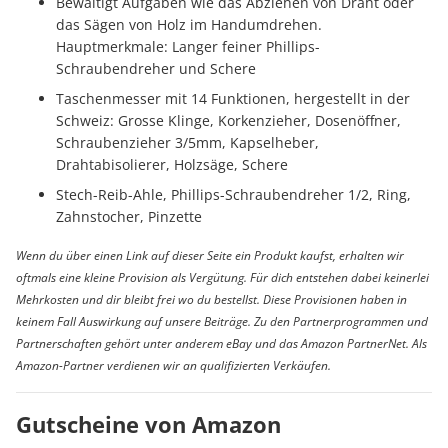
Bewältigt Aufgaben wie das Abziehen von Draht oder
das Sägen von Holz im Handumdrehen.
Hauptmerkmale: Langer feiner Phillips-
Schraubendreher und Schere
Taschenmesser mit 14 Funktionen, hergestellt in der
Schweiz: Grosse Klinge, Korkenzieher, Dosenöffner,
Schraubenzieher 3/5mm, Kapselheber,
Drahtabisolierer, Holzsäge, Schere
Stech-Reib-Ahle, Phillips-Schraubendreher 1/2, Ring,
Zahnstocher, Pinzette
Wenn du über einen Link auf dieser Seite ein Produkt kaufst, erhalten wir
oftmals eine kleine Provision als Vergütung. Für dich entstehen dabei keinerlei
Mehrkosten und dir bleibt frei wo du bestellst. Diese Provisionen haben in
keinem Fall Auswirkung auf unsere Beiträge. Zu den Partnerprogrammen und
Partnerschaften gehört unter anderem eBay und das Amazon PartnerNet. Als
Amazon-Partner verdienen wir an qualifizierten Verkäufen.
Gutscheine von Amazon