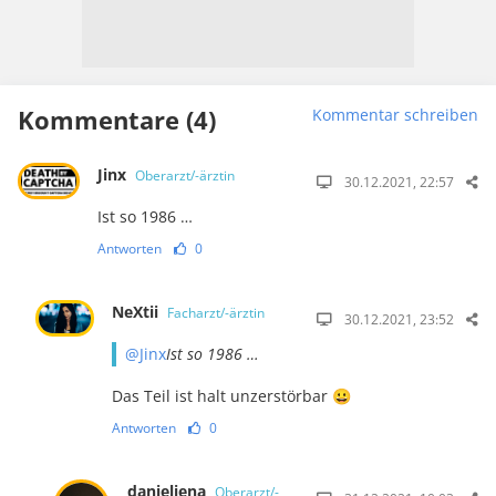
Kommentare (4)
Kommentar schreiben
Jinx
Oberarzt/-ärztin
30.12.2021, 22:57
Ist so 1986 …
Antworten
0
NeXtii
Facharzt/-ärztin
30.12.2021, 23:52
@Jinx
Ist so 1986 …
Das Teil ist halt unzerstörbar 😀
Antworten
0
danieljena
Oberarzt/-