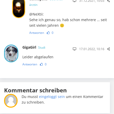
31.12.2021, 10:03
ärztin
@NeXtii:
Sehe ich genau so, hab schon mehrere … seit
seit vielen Jahren 🙂
Antworten
0
GigaGirl
Studi
17.01.2022, 10:16
Leider abgelaufen
Antworten
0
Kommentar schreiben
Du musst
eingeloggt sein
um einen Kommentar
zu schreiben.