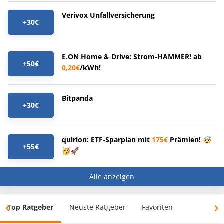
Verivox Unfallversicherung
+30€
E.ON Home & Drive: Strom-HAMMER! ab
+50€
0,20€
/kWh!
Bitpanda
+30€
quirion: ETF-Sparplan mit
175€
Prämien! 🤯
+55€
🥳🚀
Alle anzeigen
Top Ratgeber
Neuste Ratgeber
Favoriten