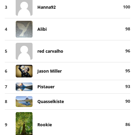
100
3
Hanna92
98
4
Alibi
96
5
red carvalho
95
6
Jason Miller
93
7
Pistauer
90
8
Quasselkiste
86
9
Rookie