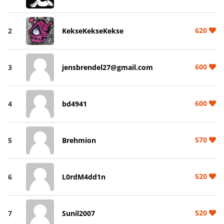
620
2
KekseKekseKekse
600
3
jensbrendel27@gmail.com
600
4
bd4941
570
5
Brehmion
520
6
L0rdM4dd1n
520
7
Sunil2007