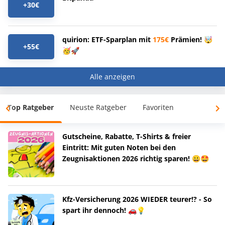
+30€
quirion: ETF-Sparplan mit
175€
Prämien! 🤯
+55€
🥳🚀
Alle anzeigen
Top Ratgeber
Neuste Ratgeber
Favoriten
Gutscheine, Rabatte, T-Shirts & freier
Eintritt: Mit guten Noten bei den
Zeugnisaktionen 2026 richtig sparen! 😀🤩
Kfz-Versicherung 2026 WIEDER teurer!? - So
spart ihr dennoch! 🚗💡