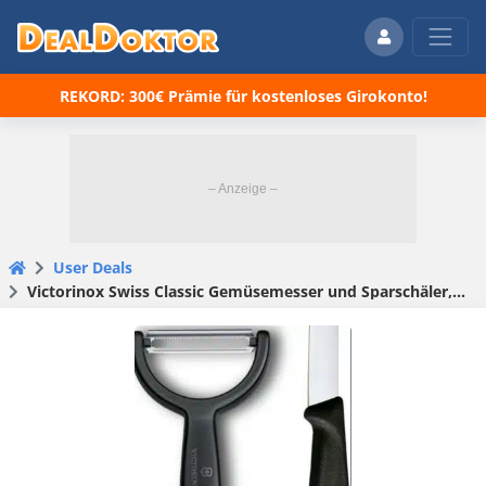
REKORD: 300€ Prämie für kostenloses Girokonto!
User Deals
Victorinox Swiss Classic Gemüsemesser und Sparschäler, 2-teilig in schwarz für 7,99€(statt 10,30€)