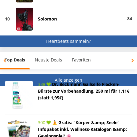
84
10
Solomon
Heartbeats sammeln?
Top Deals
Neuste Deals
Favoriten
Alle anzeigen
388
Dr. Beckmann Gallseife Flecken-
Bürste zur Vorbehandlung, 250 ml für 1,11€
(statt 1,95€)
300
🧘 Gratis: "Körper &amp; Seele"
Infopaket inkl. Wellness-Katalogen &amp;
Gewinnspiel! 🌸