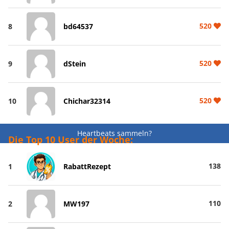
520
8
bd64537
520
9
dStein
520
10
Chichar32314
Heartbeats sammeln?
Die Top 10 User der Woche:
138
1
RabattRezept
110
2
MW197