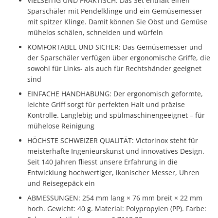
VIELSEITIG UND PRAKTISCH: Das Set enthält einen
Sparschäler mit Pendelklinge und ein Gemüsemesser
mit spitzer Klinge. Damit können Sie Obst und Gemüse
mühelos schälen, schneiden und würfeln
KOMFORTABEL UND SICHER: Das Gemüsemesser und
der Sparschäler verfügen über ergonomische Griffe, die
sowohl für Links- als auch für Rechtshänder geeignet
sind
EINFACHE HANDHABUNG: Der ergonomisch geformte,
leichte Griff sorgt für perfekten Halt und präzise
Kontrolle. Langlebig und spülmaschinengeeignet – für
mühelose Reinigung
HÖCHSTE SCHWEIZER QUALITÄT: Victorinox steht für
meisterhafte Ingenieurskunst und innovatives Design.
Seit 140 Jahren fliesst unsere Erfahrung in die
Entwicklung hochwertiger, ikonischer Messer, Uhren
und Reisegepäck ein
ABMESSUNGEN: 254 mm lang × 76 mm breit × 22 mm
hoch. Gewicht: 40 g. Material: Polypropylen (PP). Farbe: