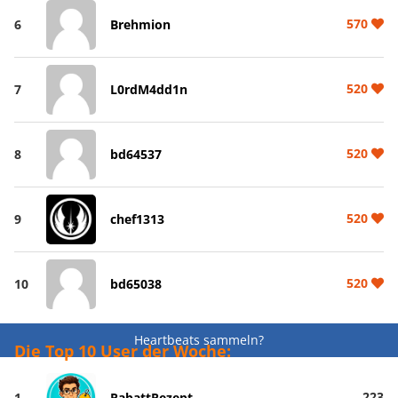
570
6
Brehmion
520
7
L0rdM4dd1n
520
8
bd64537
520
9
chef1313
520
10
bd65038
Heartbeats sammeln?
Die Top 10 User der Woche:
223
1
RabattRezept