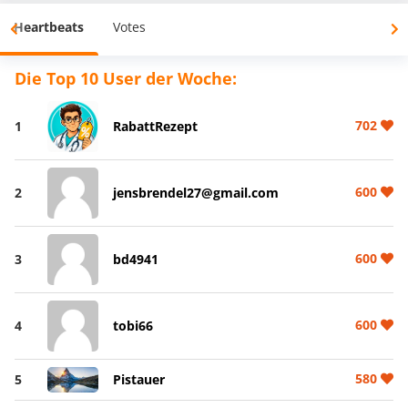
Heartbeats
Votes
Die Top 10 User der Woche:
702
1
RabattRezept
600
2
jensbrendel27@gmail.com
600
3
bd4941
600
4
tobi66
580
5
Pistauer