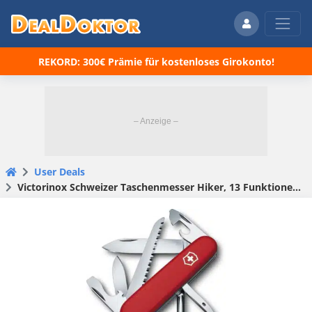
REKORD: 300€ Prämie für kostenloses Girokonto!
User Deals
Victorinox Schweizer Taschenmesser Hiker, 13 Funktionen in rot für 23,99€(statt 28,90€)