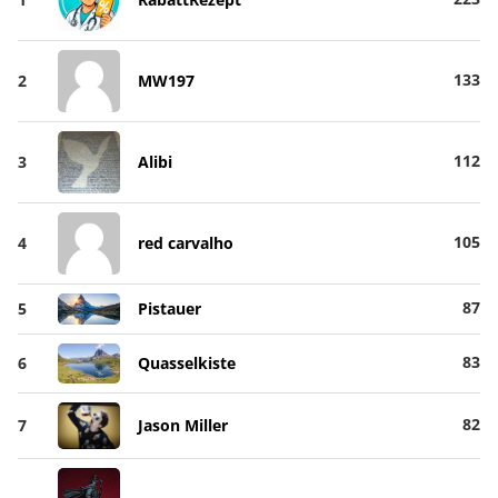
133
2
MW197
112
3
Alibi
105
4
red carvalho
87
5
Pistauer
83
6
Quasselkiste
82
7
Jason Miller