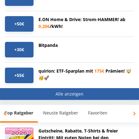
E.ON Home & Drive: Strom-HAMMER! ab
+50€
0,20€
/kWh!
Bitpanda
+30€
quirion: ETF-Sparplan mit
175€
Prämien! 🤯
+55€
🥳🚀
Alle anzeigen
Top Ratgeber
Neuste Ratgeber
Favoriten
Gutscheine, Rabatte, T-Shirts & freier
Eintritt: Mit guten Noten bei den