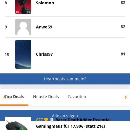
82
8
Solomon
82
9
Anwo59
81
10
Chriss97
Heartbeats sammeln?
Top Deals
Neuste Deals
Favoriten
Alle anzeigen
677
🖱️ Razer DeathAdder Essential
Gamingmaus für 17,90€ (statt 21€)