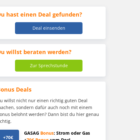
u hast einen Deal gefunden?
Deal einsenden
u willst beraten werden?
Zur Sprechstunde
Bonus Deals
u willst nicht nur einen richtig guten Deal
achen, sondern dafür auch noch mit einem
onus belohnt werden? Dann bist du hier genau
ichtig.
GASAG
Bonus
: Strom oder Gas
+70€
+
70€
Bonus
vom Doc!