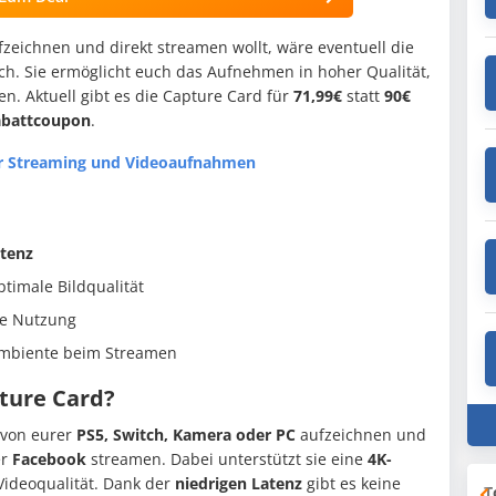
zeichnen und direkt streamen wollt, wäre eventuell die
ch. Sie ermöglicht euch das Aufnehmen in hoher Qualität,
n. Aktuell gibt es die Capture Card für
71,99€
statt
90€
abattcoupon
.
ür Streaming und Videoaufnahmen
atenz
ptimale Bildqualität
ge Nutzung
 Ambiente beim Streamen
ture Card?
 von eurer
PS5, Switch, Kamera oder PC
aufzeichnen und
er
Facebook
streamen. Dabei unterstützt sie eine
4K-
 Videoqualität. Dank der
niedrigen Latenz
gibt es keine
T