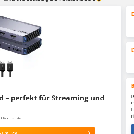
D
D
 – perfekt für Streaming und
D
m
B
r
3
Kommentare
Zum Deal