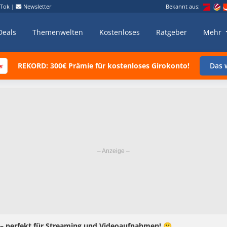
kTok
|
Newsletter
Bekannt aus:
Deals
Themenwelten
Kostenloses
Ratgeber
Mehr
REKORD: 300€ Prämie für kostenloses Girokonto!
Das w
– perfekt für Streaming und Videoaufnahmen! 😀