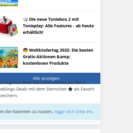
🎲 Die neue Toniebox 2 mit
Tonieplay: Alle Features - ab heute
erhältlich!
🧒 Weltkindertag 2025: Die besten
Gratis-Aktionen &amp;
kostenlosen Produkte
Alle anzeigen
ls angemeldeter Besucher kannst du deine
ieblings-Deals mit dem Sternchen
als Favorit
peichern.
m die Favoriten zu nutzen,
logge dich bitte ein
.