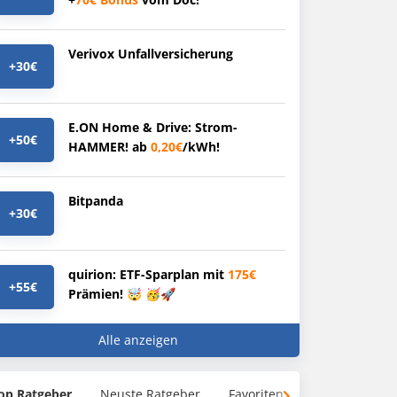
Verivox Unfallversicherung
+30€
E.ON Home & Drive: Strom-
+50€
HAMMER! ab
0,20€
/kWh!
Bitpanda
+30€
quirion: ETF-Sparplan mit
175€
+55€
Prämien! 🤯 🥳🚀
Alle anzeigen
op Ratgeber
Neuste Ratgeber
Favoriten