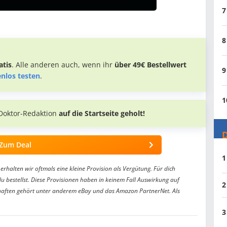
7
8
tis
. Alle anderen auch, wenn ihr
über 49€ Bestellwert
9
enlos testen
.
1
Doktor-Redaktion
auf die Startseite geholt!
D
Zum Deal
1
erhalten wir oftmals eine kleine Provision als Vergütung. Für dich
du bestellst. Diese Provisionen haben in keinem Fall Auswirkung auf
2
aften gehört unter anderem eBay und das Amazon PartnerNet. Als
3