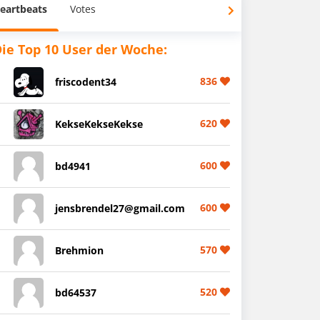
eartbeats
Votes
ie Top 10 User der Woche:
836
friscodent34
620
KekseKekseKekse
600
bd4941
600
jensbrendel27@gmail.com
570
Brehmion
520
bd64537