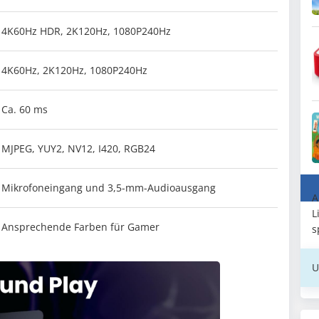
4K60Hz HDR, 2K120Hz, 1080P240Hz
4K60Hz, 2K120Hz, 1080P240Hz
Ca. 60 ms
MJPEG, YUY2, NV12, I420, RGB24
Mikrofoneingang und 3,5-mm-Audioausgang
A
L
Ansprechende Farben für Gamer
s
U