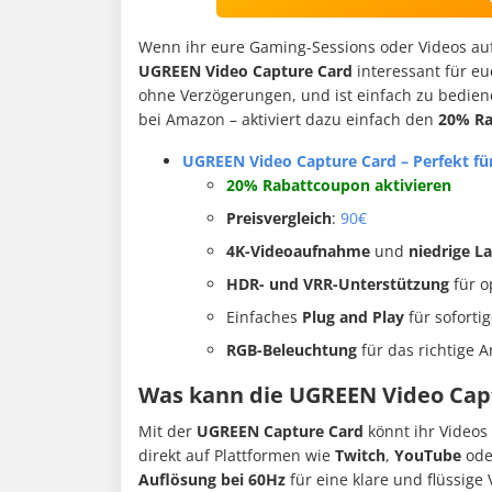
Wenn ihr eure Gaming-Sessions oder Videos auf
UGREEN Video Capture Card
interessant für eu
ohne Verzögerungen, und ist einfach zu bediene
bei Amazon – aktiviert dazu einfach den
20% R
UGREEN Video Capture Card – Perfekt f
20% Rabattcoupon aktivieren
Preisvergleich
:
90€
4K-Videoaufnahme
und
niedrige L
HDR- und VRR-Unterstützung
für o
Einfaches
Plug and Play
für soforti
RGB-Beleuchtung
für das richtige
Was kann die UGREEN Video Cap
Mit der
UGREEN Capture Card
könnt ihr Videos
direkt auf Plattformen wie
Twitch
,
YouTube
od
Auflösung bei 60Hz
für eine klare und flüssige