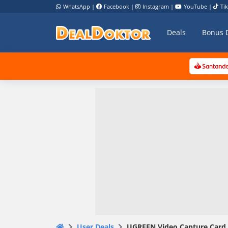
WhatsApp
|
Facebook
|
Instagram
|
YouTube
|
Ti
Deals
Bonus 
User Deals
UGREEN Video Capture Card 