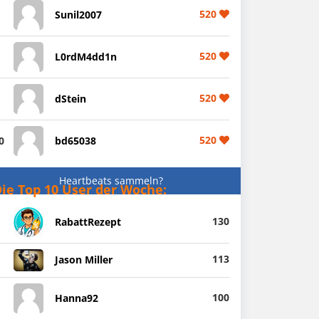
520
Sunil2007
520
L0rdM4dd1n
520
dStein
520
0
bd65038
Heartbeats sammeln?
ie Top 10 User der Woche:
130
RabattRezept
113
Jason Miller
100
Hanna92