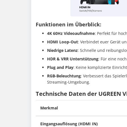
Funktionen im Überblick:
4K 60Hz Videoaufnahme
: Perfekt für h
HDMI Loop-Out
: Verbindet euer Gerät un
Niedrige Latenz
: Schnelle und reibungsl
HDR & VRR Unterstützung
: Für eine noc
Plug and Play
: Keine komplizierte Einrich
RGB-Beleuchtung
: Verbessert das Spiele
Streaming-Umgebung.
Technische Daten der UGREEN V
Merkmal
Eingangsauflösung (HDMI IN)