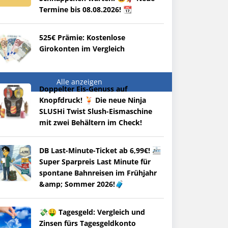
Termine bis 08.08.2026! 📆
525€ Prämie: Kostenlose
Girokonten im Vergleich
Alle anzeigen
Doppelter Eis-Genuss auf
Knopfdruck! 🍹 Die neue Ninja
SLUSHi Twist Slush-Eismaschine
mit zwei Behältern im Check!
DB Last-Minute-Ticket ab 6,99€! 🚈
Super Sparpreis Last Minute für
spontane Bahnreisen im Frühjahr
&amp; Sommer 2026!🧳
💸🤑 Tagesgeld: Vergleich und
Zinsen fürs Tagesgeldkonto