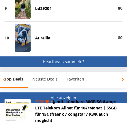
80
9
bd29204
80
10
Aurellia
Heartbeats sammeln?
Top Deals
Neuste Deals
Favoriten
Alle anzeigen
3089
📲 mtl. kündbare 30GB 5G &amp;
LTE Telekom Allnet für 10€/Monat | 55GB
für 15€ (fraenk / congstar / KwK auch
möglich)