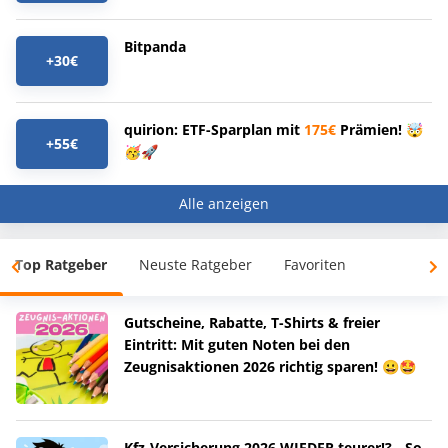
Bitpanda
+30€
quirion: ETF-Sparplan mit
175€
Prämien! 🤯
+55€
🥳🚀
Alle anzeigen
Top Ratgeber
Neuste Ratgeber
Favoriten
Gutscheine, Rabatte, T-Shirts & freier
Eintritt: Mit guten Noten bei den
Zeugnisaktionen 2026 richtig sparen! 😀🤩
Kfz-Versicherung 2026 WIEDER teurer!? - So