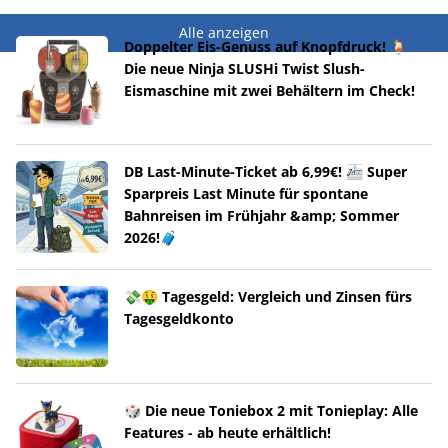
Alle anzeigen
Doppelter Eis-Genuss auf Knopfdruck! 🍹
Die neue Ninja SLUSHi Twist Slush-
Eismaschine mit zwei Behältern im Check!
DB Last-Minute-Ticket ab 6,99€! 🚈 Super
Sparpreis Last Minute für spontane
Bahnreisen im Frühjahr &amp; Sommer
2026!🧳
💸🤑 Tagesgeld: Vergleich und Zinsen fürs
Tagesgeldkonto
🎲 Die neue Toniebox 2 mit Tonieplay: Alle
Features - ab heute erhältlich!