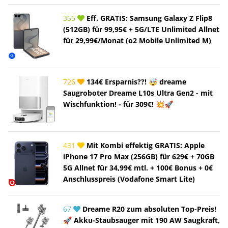
355
Eff. GRATIS: Samsung Galaxy Z Flip8
(512GB) für 99,95€ + 5G/LTE Unlimited Allnet
für 29,99€/Monat (o2 Mobile Unlimited M)
726
134€ Ersparnis??! 🤯 dreame
Saugroboter Dreame L10s Ultra Gen2 - mit
Wischfunktion! - für 309€! 💥🚀
431
Mit Kombi effektig GRATIS: Apple
iPhone 17 Pro Max (256GB) für 629€ + 70GB
5G Allnet für 34,99€ mtl. + 100€ Bonus + 0€
Anschlusspreis (Vodafone Smart Lite)
67
Dreame R20 zum absoluten Top-Preis!
🚀 Akku-Staubsauger mit 190 AW Saugkraft,