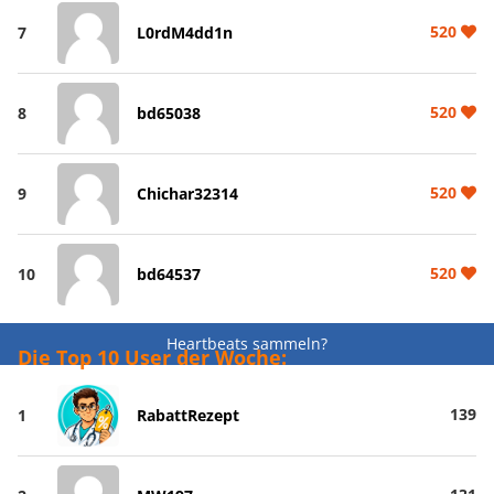
520
7
L0rdM4dd1n
520
8
bd65038
520
9
Chichar32314
520
10
bd64537
Heartbeats sammeln?
Die Top 10 User der Woche:
139
1
RabattRezept