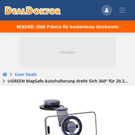
REKORD: 300€ Prämie für kostenloses Girokonto!
User Deals
UGREEN MagSafe Autohalterung dreht Sich 360° für 20,36€ (statt 30€)