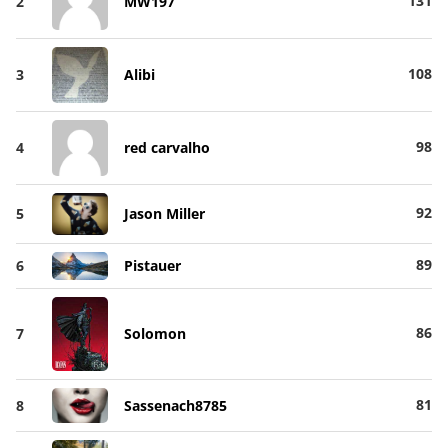
131
2
MW197
108
3
Alibi
98
4
red carvalho
92
5
Jason Miller
89
6
Pistauer
86
7
Solomon
81
8
Sassenach8785