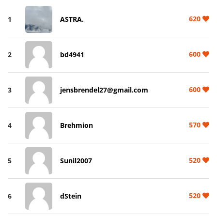
620
1
ASTRA.
600
2
bd4941
600
3
jensbrendel27@gmail.com
570
4
Brehmion
520
5
Sunil2007
520
6
dStein