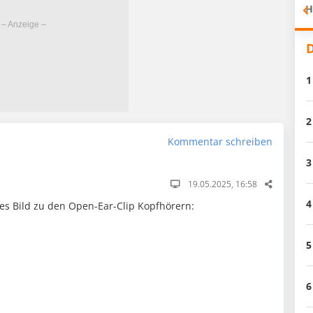
H
D
1
2
Kommentar schreiben
3
19.05.2025, 16:58
4
es Bild zu den Open-Ear-Clip Kopfhörern:
5
6