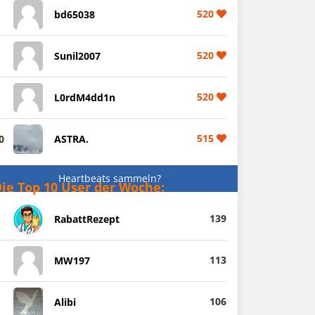
520
bd65038
520
Sunil2007
520
L0rdM4dd1n
515
0
ASTRA.
Heartbeats sammeln?
ie Top 10 User der Woche:
139
RabattRezept
113
MW197
106
Alibi