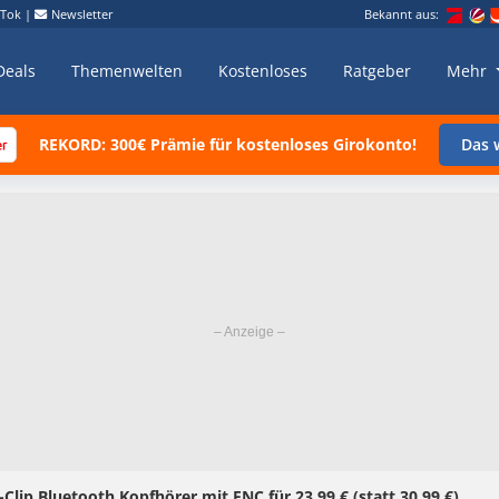
kTok
|
Newsletter
Bekannt aus:
Deals
Themenwelten
Kostenloses
Ratgeber
Mehr
REKORD: 300€ Prämie für kostenloses Girokonto!
Das w
ip Bluetooth Kopfhörer mit ENC für 23,99 € (statt 30,99 €).