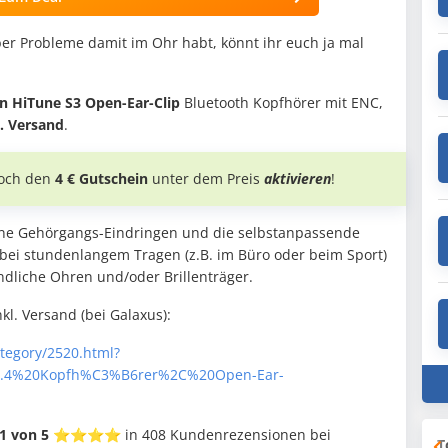
aber Probleme damit im Ohr habt, könnt ihr euch ja mal
n HiTune S3 Open-Ear-Clip
Bluetooth Kopfhörer mit ENC,
l. Versand
.
noch den
4 € Gutschein
unter dem Preis
aktivieren
!
hne Gehörgangs-Eindringen und die selbstanpassende
t bei stundenlangem Tragen (z.B. im Büro oder beim Sport)
ndliche Ohren und/oder Brillenträger.
kl. Versand (bei Galaxus):
ategory/2520.html?
.4%20Kopfh%C3%B6rer%2C%20Open-Ear-
,1 von 5 ⭐⭐⭐⭐
in 408 Kundenrezensionen bei
T