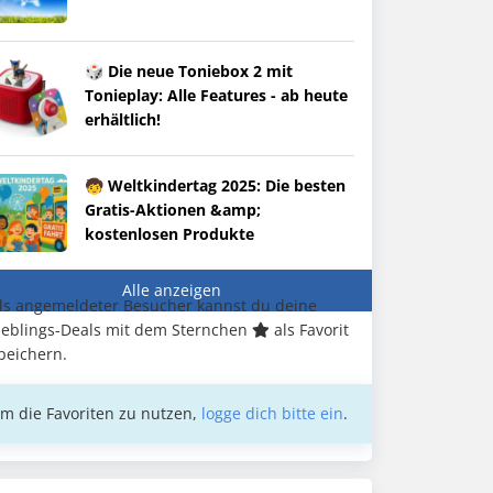
🎲 Die neue Toniebox 2 mit
Tonieplay: Alle Features - ab heute
erhältlich!
🧒 Weltkindertag 2025: Die besten
Gratis-Aktionen &amp;
kostenlosen Produkte
Alle anzeigen
ls angemeldeter Besucher kannst du deine
ieblings-Deals mit dem Sternchen
als Favorit
peichern.
m die Favoriten zu nutzen,
logge dich bitte ein
.