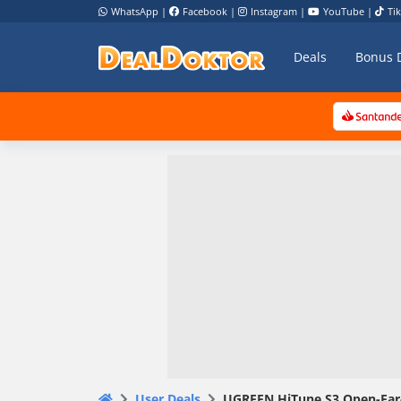
WhatsApp
|
Facebook
|
Instagram
|
YouTube
|
Ti
Deals
Bonus 
User Deals
UGREEN HiTune S3 Open-Ear-Cl