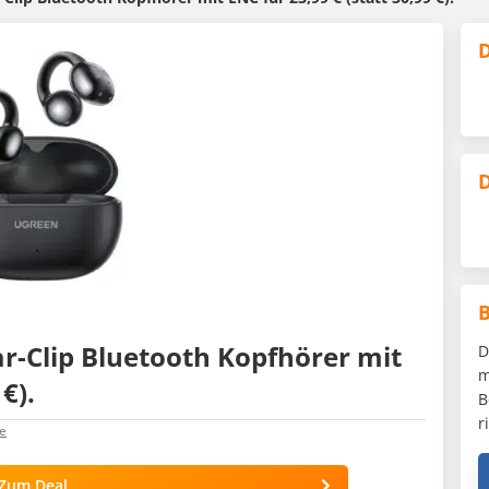
D
D
-Clip Bluetooth Kopfhörer mit
D
m
€).
B
r
e
Zum Deal