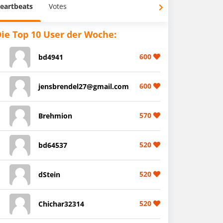
eartbeats
Votes
ie Top 10 User der Woche:
600
bd4941
600
jensbrendel27@gmail.com
570
Brehmion
520
bd64537
520
dStein
520
Chichar32314