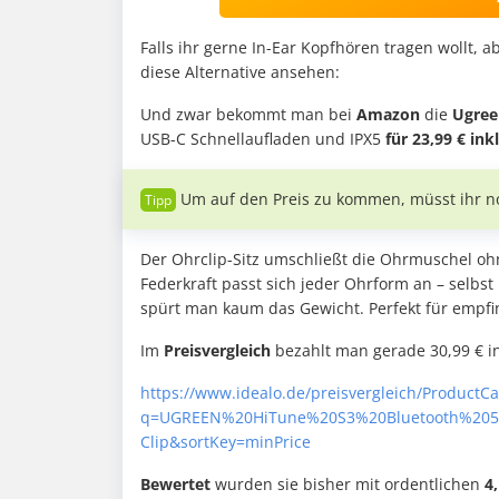
Falls ihr gerne In-Ear Kopfhören tragen wollt, 
diese Alternative ansehen:
Und zwar bekommt man bei
Amazon
die
Ugree
USB-C Schnellaufladen und IPX5
für 23,99 € ink
Um auf den Preis zu kommen, müsst ihr 
Der Ohrclip-Sitz umschließt die Ohrmuschel o
Federkraft passt sich jeder Ohrform an – selbs
spürt man kaum das Gewicht. Perfekt für empfi
Im
Preisvergleich
bezahlt man gerade 30,99 € in
https://www.idealo.de/preisvergleich/ProductC
q=UGREEN%20HiTune%20S3%20Bluetooth%205
Clip&sortKey=minPrice
Bewertet
wurden sie bisher mit ordentlichen
4