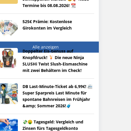
Termine bis 08.08.2026! 📆
525€ Prämie: Kostenlose
Girokonten im Vergleich
Alle anzeigen
Doppelter Eis-Genuss auf
Knopfdruck! 🍹 Die neue Ninja
SLUSHi Twist Slush-Eismaschine
mit zwei Behältern im Check!
DB Last-Minute-Ticket ab 6,99€! 🚈
Super Sparpreis Last Minute für
spontane Bahnreisen im Frühjahr
&amp; Sommer 2026!🧳
💸🤑 Tagesgeld: Vergleich und
Zinsen fürs Tagesgeldkonto