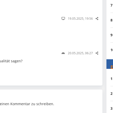
7
19.05.2025, 19:56
8
9
1
20.05.2025, 06:27
alität sagen?
D
1
2
einen Kommentar zu schreiben.
3