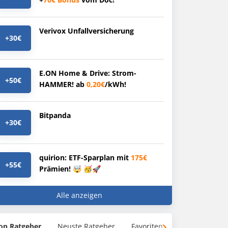
Verivox Unfallversicherung
+30€
E.ON Home & Drive: Strom-
+50€
HAMMER! ab
0,20€
/kWh!
Bitpanda
+30€
quirion: ETF-Sparplan mit
175€
+55€
Prämien! 🤯 🥳🚀
Alle anzeigen
op Ratgeber
Neuste Ratgeber
Favoriten