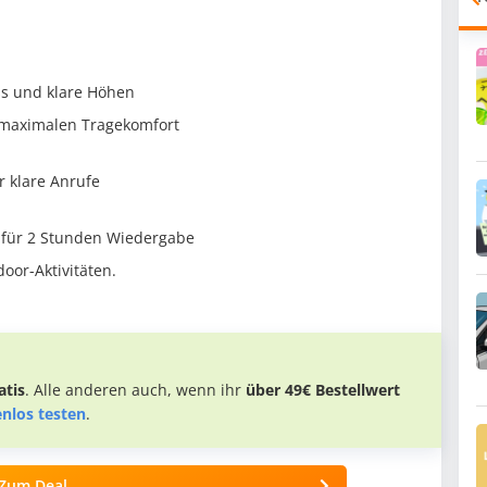
ss und klare Höhen
 maximalen Tragekomfort
r klare Anrufe
t für 2 Stunden Wiedergabe
oor-Aktivitäten.
tis
. Alle anderen auch, wenn ihr
über 49€ Bestellwert
enlos testen
.
Zum Deal