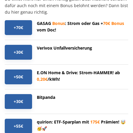
dafür auch noch mit einem Bonus belohnt werden? Dann bist
du hier genau richtig.
GASAG
Bonus
: Strom oder Gas +
70€
Bonus
+70€
vom Doc!
Verivox Unfallversicherung
+30€
E.ON Home & Drive: Strom-HAMMER! ab
+50€
0,20€
/kWh!
Bitpanda
+30€
quirion: ETF-Sparplan mit
175€
Prämien! 🤯
+55€
🥳🚀