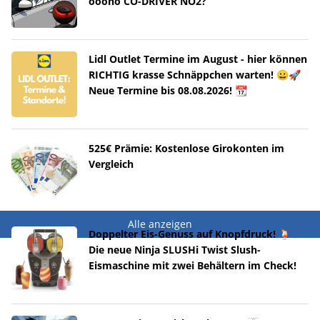
ooono CO-DRIVER NO2?
Lidl Outlet Termine im August - hier können
RICHTIG krasse Schnäppchen warten! 😀🚀
Neue Termine bis 08.08.2026! 📆
525€ Prämie: Kostenlose Girokonten im
Vergleich
Alle anzeigen
Doppelter Eis-Genuss auf Knopfdruck! 🍹
Die neue Ninja SLUSHi Twist Slush-
Eismaschine mit zwei Behältern im Check!