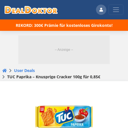
REKORD: 300€ Prämie für kostenloses Girokonto!
User Deals
TUC Paprika – Knusprige Cracker 100g für 0,85€