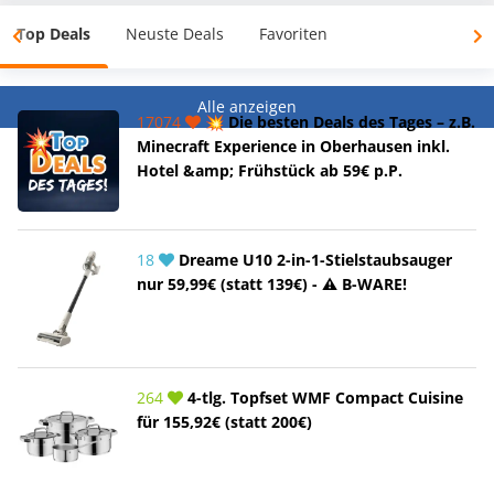
Top Deals
Neuste Deals
Favoriten
Alle anzeigen
17074
💥 Die besten Deals des Tages – z.B.
Minecraft Experience in Oberhausen inkl.
Hotel &amp; Frühstück ab 59€ p.P.
18
Dreame U10 2-in-1-Stielstaubsauger
nur 59,99€ (statt 139€) - ⚠️ B-WARE!
264
4-tlg. Topfset WMF Compact Cuisine
für 155,92€ (statt 200€)