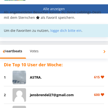
Alle anzeigen
Als angemeldeter Besucher kannst du deine Lieblings-Deals
mit dem Sternchen
als Favorit speichern.
Um die Favoriten zu nutzen,
logge dich bitte ein
.
Heartbeats
Votes
Die Top 10 User der Woche:
615
1
ASTRA.
600
2
jensbrendel27@gmail.com