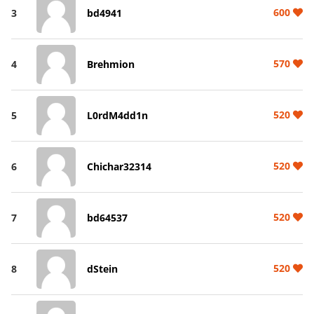
600
3
bd4941
570
4
Brehmion
520
5
L0rdM4dd1n
520
6
Chichar32314
520
7
bd64537
520
8
dStein