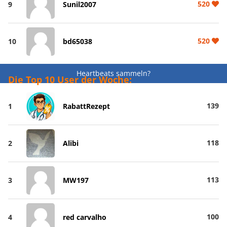
520
9
Sunil2007
520
10
bd65038
Heartbeats sammeln?
Die Top 10 User der Woche:
139
1
RabattRezept
118
2
Alibi
113
3
MW197
100
4
red carvalho