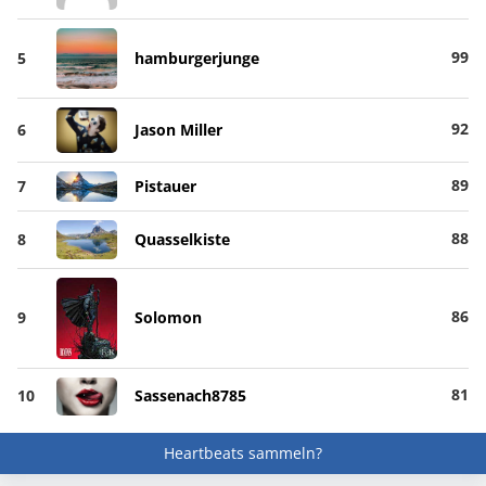
99
5
hamburgerjunge
92
6
Jason Miller
89
7
Pistauer
88
8
Quasselkiste
86
9
Solomon
81
10
Sassenach8785
Heartbeats sammeln?