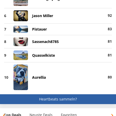
92
6
Jason Miller
83
7
Pistauer
81
8
Sassenach8785
81
9
Quasselkiste
80
10
Aurellia
Heartbeats sammeln?
Top Deals
Neuste Deals
Favoriten