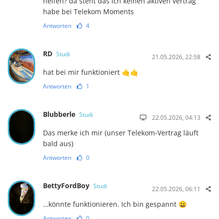
helfen? da steht das ich keinen aktiven vertrag
habe bei Telekom Moments
Antworten
4
RD
Studi
21.05.2026, 22:58
hat bei mir funktioniert 🤙🤙
Antworten
1
Blubberle
Studi
22.05.2026, 04:13
Das merke ich mir (unser Telekom-Vertrag läuft
bald aus)
Antworten
0
BettyFordBoy
Studi
22.05.2026, 06:11
…könnte funktionieren. Ich bin gespannt 😀
Antworten
0