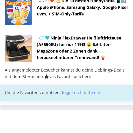
14619
💥 Die 30 besten Handytarife 📱➡️
Apple iPhone, Samsung Galaxy, Google Pixel
uvm. + SIM-Only-Tarife
187
Ninja FlexDrawer Heißluftfritteuse
(AF550EU) für nur 119€! 😀 6,6-Liter-
MegaZone oder 2 Zonen dank
herausnehmbarer Trennwand! 🍟
Als angemeldeter Besucher kannst du deine Lieblings-Deals
mit dem Sternchen
als Favorit speichern.
Um die Favoriten zu nutzen,
logge dich bitte ein
.