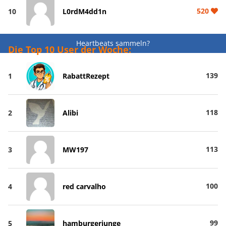
520
10
L0rdM4dd1n
Heartbeats sammeln?
Die Top 10 User der Woche:
139
1
RabattRezept
118
2
Alibi
113
3
MW197
100
4
red carvalho
99
5
hamburgerjunge