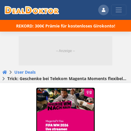
REKORD: 300€ Prämie für kostenloses Girokonto!
User Deals
Trick: Geschenke bei Telekom Magenta Moments flexibel abstauben (+ alle Spiele der WM!)