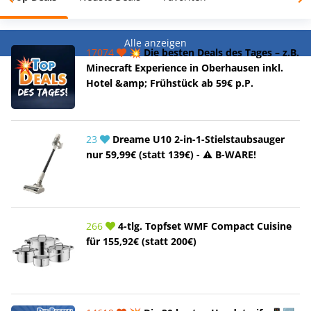
Alle anzeigen
17074
💥 Die besten Deals des Tages – z.B.
Minecraft Experience in Oberhausen inkl.
Hotel &amp; Frühstück ab 59€ p.P.
23
Dreame U10 2-in-1-Stielstaubsauger
nur 59,99€ (statt 139€) - ⚠️ B-WARE!
266
4-tlg. Topfset WMF Compact Cuisine
für 155,92€ (statt 200€)