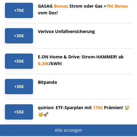
GASAG
Bonus
: Strom oder Gas +
70€
Bonus
+70€
vom Doc!
Verivox Unfallversicherung
+30€
E.ON Home & Drive: Strom-HAMMER! ab
+50€
0,20€
/kWh!
Bitpanda
+30€
quirion: ETF-Sparplan mit
175€
Prämien! 🤯
+55€
🥳🚀
Alle anzeigen