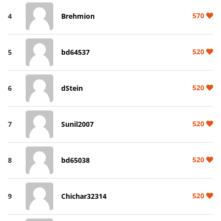
570
4
Brehmion
520
5
bd64537
520
6
dStein
520
7
Sunil2007
520
8
bd65038
520
9
Chichar32314