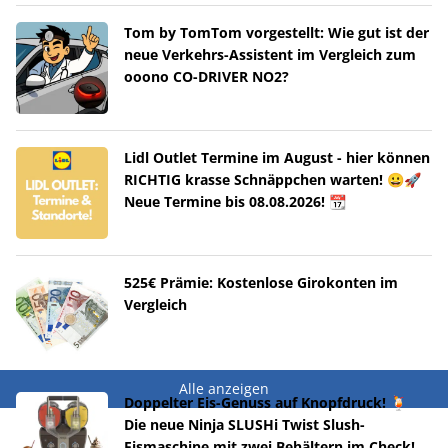
Tom by TomTom vorgestellt: Wie gut ist der
neue Verkehrs-Assistent im Vergleich zum
ooono CO-DRIVER NO2?
Lidl Outlet Termine im August - hier können
RICHTIG krasse Schnäppchen warten! 😀🚀
Neue Termine bis 08.08.2026! 📆
525€ Prämie: Kostenlose Girokonten im
Vergleich
Alle anzeigen
Doppelter Eis-Genuss auf Knopfdruck! 🍹
Die neue Ninja SLUSHi Twist Slush-
Eismaschine mit zwei Behältern im Check!