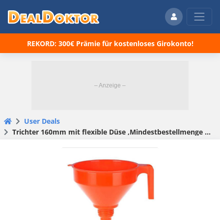
REKORD: 300€ Prämie für kostenloses Girokonto!
User Deals
Trichter 160mm mit flexible Düse ,Mindestbestellmenge 2 Stück(Amazon Prime)