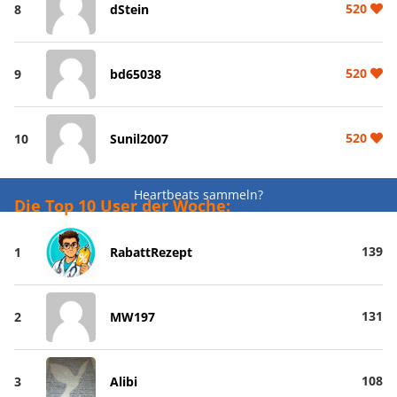
520
8
dStein
520
9
bd65038
520
10
Sunil2007
Heartbeats sammeln?
Die Top 10 User der Woche:
139
1
RabattRezept
131
2
MW197
108
3
Alibi