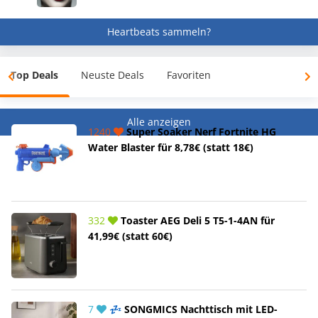
Heartbeats sammeln?
Top Deals
Neuste Deals
Favoriten
Alle anzeigen
1240
Super Soaker Nerf Fortnite HG
Water Blaster für 8,78€ (statt 18€)
332
Toaster AEG Deli 5 T5-1-4AN für
41,99€ (statt 60€)
7
💤 SONGMICS Nachttisch mit LED-