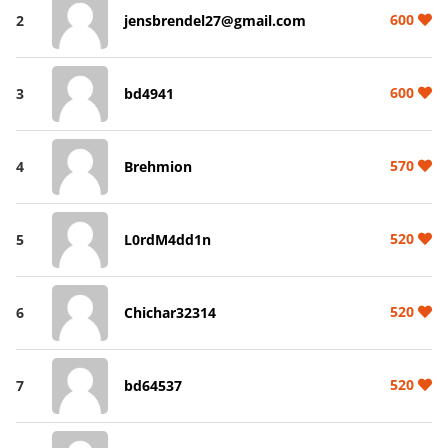
600
2
jensbrendel27@gmail.com
600
3
bd4941
570
4
Brehmion
520
5
L0rdM4dd1n
520
6
Chichar32314
520
7
bd64537