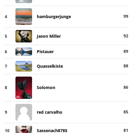
99
4
hamburgerjunge
92
5
Jason Miller
89
6
Pistauer
88
7
Quasselkiste
86
8
Solomon
85
9
red carvalho
81
10
Sassenach8785