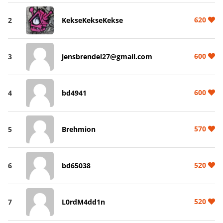
620
2
KekseKekseKekse
600
3
jensbrendel27@gmail.com
600
4
bd4941
570
5
Brehmion
520
6
bd65038
520
7
L0rdM4dd1n