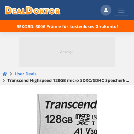
REKORD: 300€ Prämie für kostenloses Girokonto!
User Deals
Transcend Highspeed 128GB micro SDXC/SDHC Speicherkarte ohne Adapter für 8,33€(statt 11,70€)