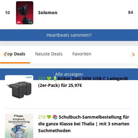
84
10
Solomon
Heartbeats sammeln?
Top Deals
Neuste Deals
Favoriten
Alle anzeigen
221
🔋Anker Zolo 50W USB-C Ladegerät
(2er-Pack) für 25,97€
218
📚 Schulbuch-Sammelbestellung für
die ganze Klasse bei Thalia | mit 3 smarten
Suchmethoden