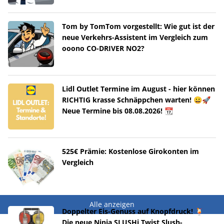
Tom by TomTom vorgestellt: Wie gut ist der
neue Verkehrs-Assistent im Vergleich zum
ooono CO-DRIVER NO2?
Lidl Outlet Termine im August - hier können
RICHTIG krasse Schnäppchen warten! 😀🚀
Neue Termine bis 08.08.2026! 📆
525€ Prämie: Kostenlose Girokonten im
Vergleich
Alle anzeigen
Doppelter Eis-Genuss auf Knopfdruck! 🍹
Die neue Ninja SLUSHi Twist Slush-