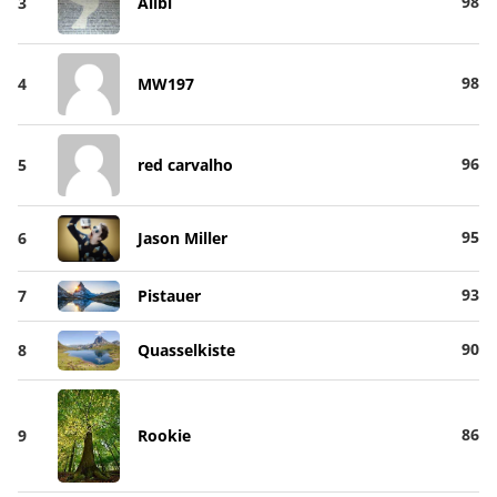
98
3
Alibi
98
4
MW197
96
5
red carvalho
95
6
Jason Miller
93
7
Pistauer
90
8
Quasselkiste
86
9
Rookie