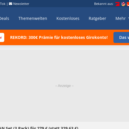
kTok
|
Newsletter
Bekannt aus:
Deals
Themenwelten
Kostenloses
Ratgeber
Mehr
REKORD: 300€ Prämie für kostenloses Girokonto!
Das w
Set (3 Pack) für 279 € (statt 329,63 €)