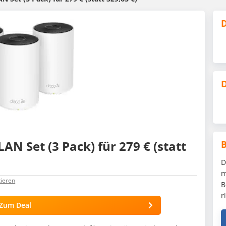
D
D
N Set (3 Pack) für 279 € (statt
D
m
ieren
B
r
Zum Deal