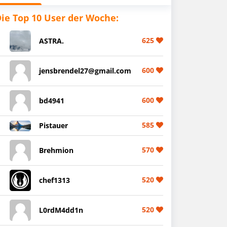
ie Top 10 User der Woche:
625
ASTRA.
600
jensbrendel27@gmail.com
600
bd4941
585
Pistauer
570
Brehmion
520
chef1313
520
L0rdM4dd1n