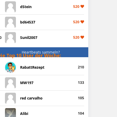
520
dStein
520
bd64537
520
0
Sunil2007
Heartbeats sammeln?
ie Top 10 User der Woche:
210
RabattRezept
133
MW197
105
red carvalho
104
Alibi