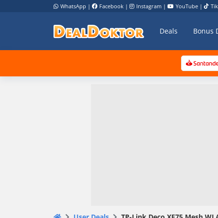
WhatsApp
|
Facebook
|
Instagram
|
YouTube
|
Ti
Deals
Bonus 
User Deals
TP-Link Deco XE75 Mesh WLAN 