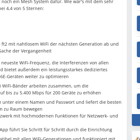
t noch ein Mesh System dafür. Wie wär's mit dem sehr
ei 4,4 von 5 Sternen:
00 ft2 mit nahtlosem WiFi der nächsten Generation ab und
 Sache der Vergangenheit
neueste WiFi-Frequenz, die Interferenzen von allen
nd bietet außerdem ein leistungsstarkes dediziertes
-6E-Geräten weiter zu optimieren
rei WiFi-Bänder arbeiten zusammen, um die
uf bis zu 5.400 Mbps für 200 Geräte zu erhöhen
se unter einem Namen und Passwort und liefert die besten
um zu Raum bewegen
etzwerk mit hochmodernen Funktionen für Netzwerk- und
App führt Sie Schritt für Schritt durch die Einrichtung
T
tibel mit allen WiFi-Generationen und funktioniert mit