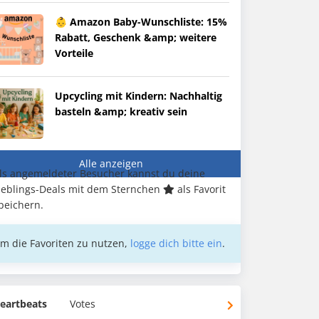
👶 Amazon Baby-Wunschliste: 15%
Rabatt, Geschenk &amp; weitere
Vorteile
Upcycling mit Kindern: Nachhaltig
basteln &amp; kreativ sein
Alle anzeigen
ls angemeldeter Besucher kannst du deine
ieblings-Deals mit dem Sternchen
als Favorit
peichern.
m die Favoriten zu nutzen,
logge dich bitte ein
.
eartbeats
Votes