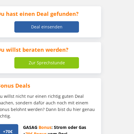
u hast einen Deal gefunden?
Deal einsenden
u willst beraten werden?
Zur Sprechstunde
Bonus Deals
u willst nicht nur einen richtig guten Deal
achen, sondern dafür auch noch mit einem
onus belohnt werden? Dann bist du hier genau
ichtig.
GASAG
Bonus
: Strom oder Gas
+70€
+
70€
Bonus
vom Doc!