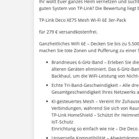
Ihr wollt Euer ganzes Heim vernetzen und such
guten System von TP-Link? Die Bewertung liegt b
TP-Link Deco XE75 Mesh Wi-Fi 6E 3er-Pack
für 279 € versandkostenfrei.
Ganzheitliches WiFi 6E – Decken Sie bis zu 5.5
machen Sie tote Zonen und Pufferung zu einer
Brandneues 6-GHz-Band – Erleben Sie die 
älteren Geräten eliminiert. Das 6-GHz-Ba
Backhaul, um die WiFi-Leistung von Nicht
Echte Tri-Band-Geschwindigkeit – Alle d
Gesamtgeschwindigkeit Ihres Netzwerks a
KI-gesteuertes Mesh – Vereint Ihr Zuhau
Verbindungen, während Sie sich von Ra
TP-Link HomeShield – Schützt Ihr Heimn
IoT-Schutz
Einrichtung so einfach wie nie – Die Deco 
Universelle Kompatibilität – Abwärtskompa