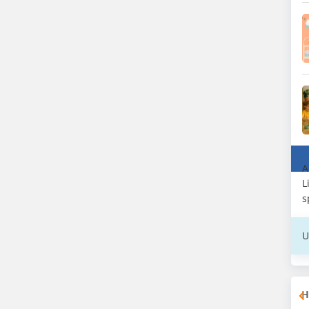
A
L
s
U
H