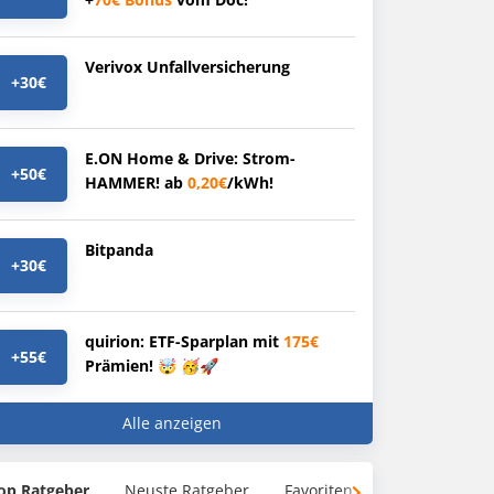
Verivox Unfallversicherung
+30€
E.ON Home & Drive: Strom-
+50€
HAMMER! ab
0,20€
/kWh!
Bitpanda
+30€
quirion: ETF-Sparplan mit
175€
+55€
Prämien! 🤯 🥳🚀
Alle anzeigen
op Ratgeber
Neuste Ratgeber
Favoriten