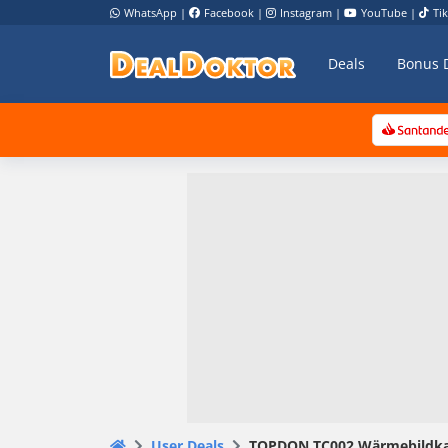
WhatsApp
|
Facebook
|
Instagram
|
YouTube
|
Ti
Deals
Bonus 
User Deals
TOPDON TC002 Wärmebildkame