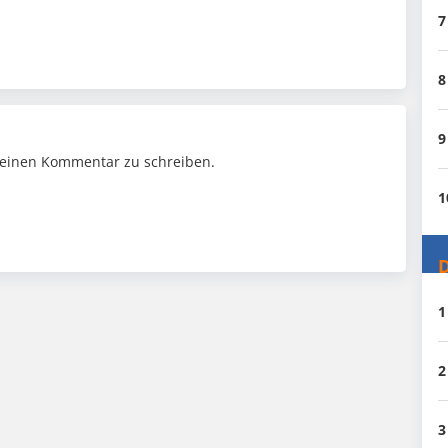
7
8
9
einen Kommentar zu schreiben.
1
D
1
2
3