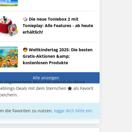
🎲 Die neue Toniebox 2 mit
Tonieplay: Alle Features - ab heute
erhältlich!
🧒 Weltkindertag 2025: Die besten
Gratis-Aktionen &amp;
kostenlosen Produkte
Alle anzeigen
ls angemeldeter Besucher kannst du deine
ieblings-Deals mit dem Sternchen
als Favorit
peichern.
m die Favoriten zu nutzen,
logge dich bitte ein
.