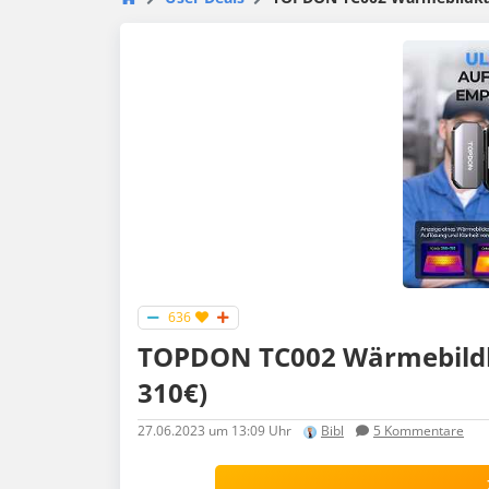
636
TOPDON TC002 Wärmebildka
310€)
27.06.2023
um 13:09 Uhr
Bibl
5
Kommentare