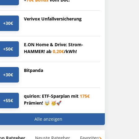
Verivox Unfallversicherung
+30€
E.ON Home & Drive: Strom-
+50€
HAMMER! ab
0,20€
/kWh!
Bitpanda
+30€
quirion: ETF-Sparplan mit
175€
+55€
Prämien! 🤯 🥳🚀
Alle anzeigen
op Ratgeber
Neuste Ratgeber
Favoriten