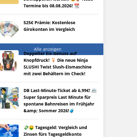
Termine bis 08.08.2026! 📆
525€ Prämie: Kostenlose
Girokonten im Vergleich
Alle anzeigen
Doppelter Eis-Genuss auf
Knopfdruck! 🍹 Die neue Ninja
SLUSHi Twist Slush-Eismaschine
mit zwei Behältern im Check!
DB Last-Minute-Ticket ab 6,99€! 🚈
Super Sparpreis Last Minute für
spontane Bahnreisen im Frühjahr
&amp; Sommer 2026!🧳
💸🤑 Tagesgeld: Vergleich und
Zinsen fürs Tagesgeldkonto