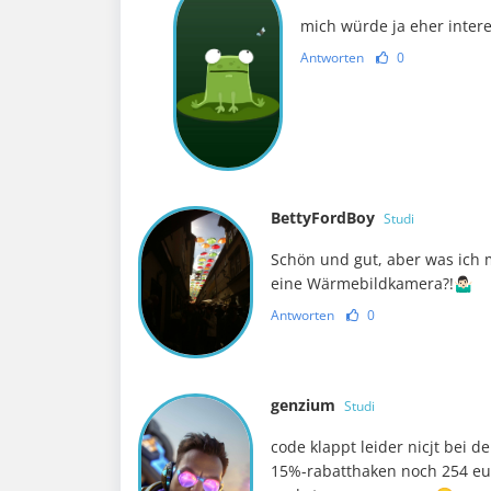
mich würde ja eher intere
Antworten
0
BettyFordBoy
Studi
Schön und gut, aber was ich 
eine Wärmebildkamera?!🤷🏻‍♂️
Antworten
0
genzium
Studi
code klappt leider nicjt bei d
15%-rabatthaken noch 254 eur