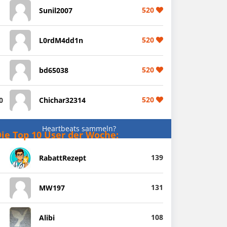
520
Sunil2007
520
L0rdM4dd1n
520
bd65038
520
0
Chichar32314
Heartbeats sammeln?
ie Top 10 User der Woche:
139
RabattRezept
131
MW197
108
Alibi