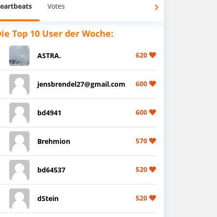
eartbeats
Votes
ie Top 10 User der Woche:
620
ASTRA.
600
jensbrendel27@gmail.com
600
bd4941
570
Brehmion
520
bd64537
520
dStein