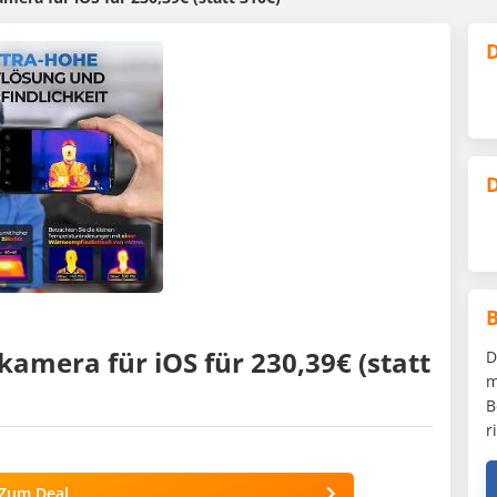
D
D
mera für iOS für 230,39€ (statt
D
m
B
r
Zum Deal