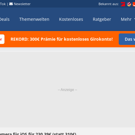
kTok
|
Newsletter
Bekannt aus:
Deals
Themenwelten
Kostenloses
Ratgeber
Mehr
REKORD: 300€ Prämie für kostenloses Girokonto!
Das w
ra für iOS für 230,39€ (statt 310€)