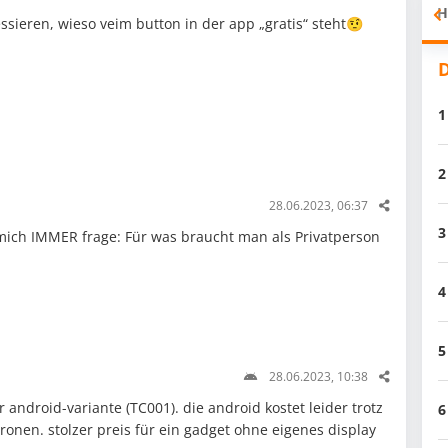
H
ssieren, wieso veim button in der app „gratis“ steht🤨
D
1
2
28.06.2023, 06:37
3
mich IMMER frage: Für was braucht man als Privatperson
4
5
28.06.2023, 10:38
er android-variante (TC001). die android kostet leider trotz
6
onen. stolzer preis für ein gadget ohne eigenes display