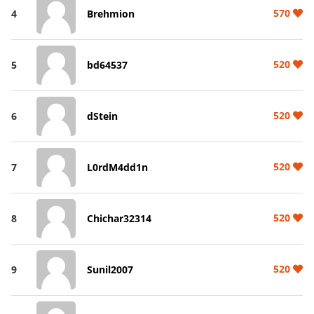
570
4
Brehmion
520
5
bd64537
520
6
dStein
520
7
L0rdM4dd1n
520
8
Chichar32314
520
9
Sunil2007