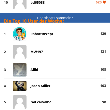
520
10
bd65038
Heartbeats sammeln?
Die Top 10 User der Woche:
139
1
RabattRezept
131
2
MW197
108
3
Alibi
103
4
Jason Miller
98
5
red carvalho