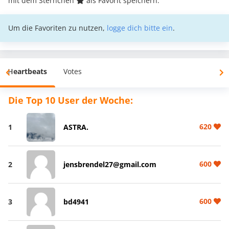
mit dem Sternchen
als Favorit speichern.
Um die Favoriten zu nutzen,
logge dich bitte ein
.
Heartbeats
Votes
Die Top 10 User der Woche:
620
1
ASTRA.
600
2
jensbrendel27@gmail.com
600
3
bd4941