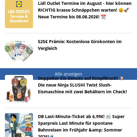
Lidl Outlet Termine im August - hier können
RICHTIG krasse Schnäppchen warten! 😀🚀
Neue Termine bis 08.08.2026! 📆
525€ Prämie: Kostenlose Girokonten im
Vergleich
Alle anzeigen
Doppelter Eis-Genuss auf Knopfdruck! 🍹
Die neue Ninja SLUSHi Twist Slush-
Eismaschine mit zwei Behältern im Check!
DB Last-Minute-Ticket ab 6,99€! 🚈 Super
Sparpreis Last Minute für spontane
Bahnreisen im Frühjahr &amp; Sommer
2026!🧳