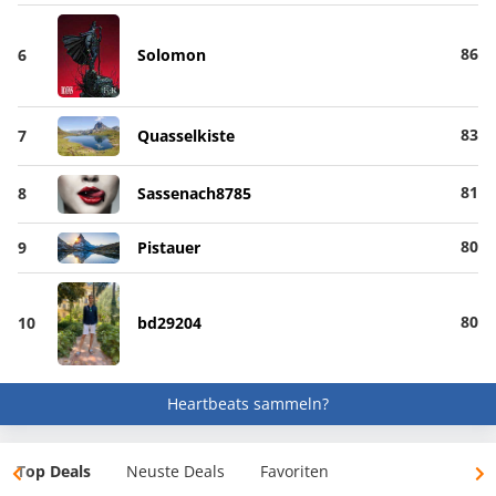
86
6
Solomon
83
7
Quasselkiste
81
8
Sassenach8785
80
9
Pistauer
80
10
bd29204
Heartbeats sammeln?
Top Deals
Neuste Deals
Favoriten