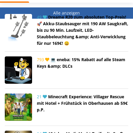
Alle anzeigen
49
Dreame R20 zum absoluten Top-Preis!
🚀 Akku-Staubsauger mit 190 AW Saugkraft,
bis zu 90 Min. Laufzeit, LED-
Staubbeleuchtung &amp; Anti-Verwicklung
für nur 169€! 😀
793
💻 eneba: 15% Rabatt auf alle Steam
Keys &amp; DLCs
21
Minecraft Experience: Villager Rescue
mit Hotel + Frühstück in Oberhausen ab 59€
p.P.