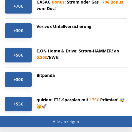
GASAG
Bonus
: Strom oder Gas +
70€
Bonus
+70€
vom Doc!
Verivox Unfallversicherung
+30€
E.ON Home & Drive: Strom-HAMMER! ab
+50€
0,20€
/kWh!
Bitpanda
+30€
quirion: ETF-Sparplan mit
175€
Prämien! 🤯
+55€
🥳🚀
Alle anzeigen