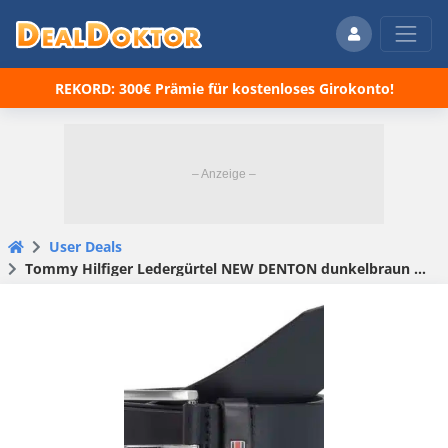
REKORD: 300€ Prämie für kostenloses Girokonto!
User Deals
Tommy Hilfiger Ledergürtel NEW DENTON dunkelbraun 4cm breit für 23,82€(statt 39,90€)