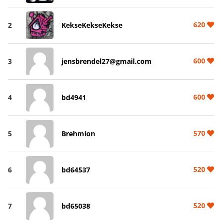
620
2
KekseKekseKekse
600
3
jensbrendel27@gmail.com
600
4
bd4941
570
5
Brehmion
520
6
bd64537
520
7
bd65038