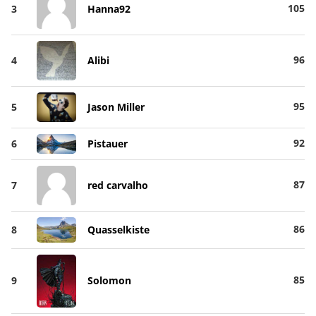
105
3
Hanna92
96
4
Alibi
95
5
Jason Miller
92
6
Pistauer
87
7
red carvalho
86
8
Quasselkiste
85
9
Solomon