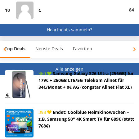
84
10
C
Heartbeats sammeln?
Top Deals
Neuste Deals
Favoriten
Alle anzeigen
360
Samsung Galaxy S26 Ultra (256GB) für
179€ + 250GB LTE/5G Telekom Allnet für
34€/Monat + 0€ AG (congstar Allnet Flat XL)
398
Endet: Coolblue Heimkinowochen –
z.B. Samsung 50" 4K Smart TV für 689€ (statt
768€)