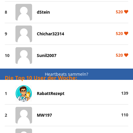
520
8
dStein
520
9
Chichar32314
520
10
Sunil2007
Heartbeats sammeln?
Die Top 10 User der Woche:
139
1
RabattRezept
110
2
MW197