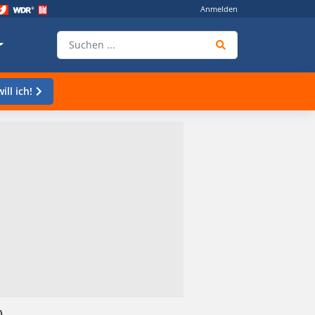
Anmelden
ill ich!
)