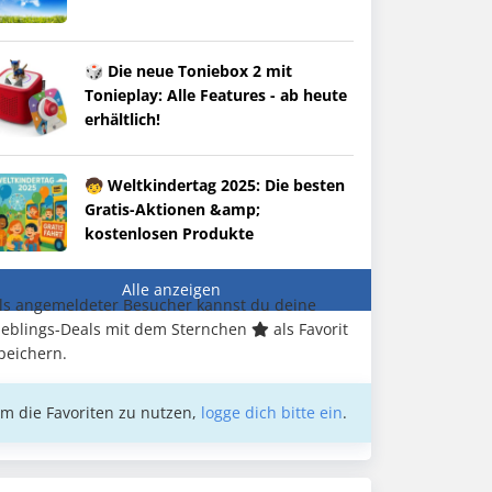
🎲 Die neue Toniebox 2 mit
Tonieplay: Alle Features - ab heute
erhältlich!
🧒 Weltkindertag 2025: Die besten
Gratis-Aktionen &amp;
kostenlosen Produkte
Alle anzeigen
ls angemeldeter Besucher kannst du deine
ieblings-Deals mit dem Sternchen
als Favorit
peichern.
m die Favoriten zu nutzen,
logge dich bitte ein
.