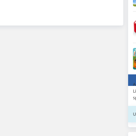
A
L
s
U