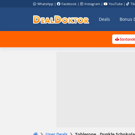
WhatsApp
|
Facebook
|
Instagram
|
YouTube
|
Ti
Deals
Bonus 
User Deals
Toblerone , Dunkle Schokola