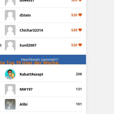
bd64537
520
dStein
520
Chichar32314
520
0
Sunil2007
Heartbeats sammeln?
ie Top 10 User der Woche:
208
RabattRezept
131
MW197
101
Alibi