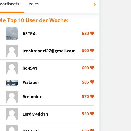
eartbeats
Votes
ie Top 10 User der Woche:
620
ASTRA.
600
jensbrendel27@gmail.com
600
bd4941
585
Pistauer
570
Brehmion
520
L0rdM4dd1n
520