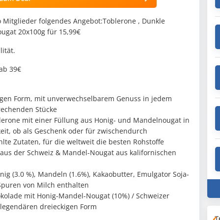
itglieder folgendes Angebot:Toblerone , Dunkle
ugat 20x100g für 15,99€
ität.
 ab 39€
kigen Form, mit unverwechselbarem Genuss in jedem
brechenden Stücke
blerone mit einer Füllung aus Honig- und Mandelnougat in
eit, ob als Geschenk oder für zwischendurch
te Zutaten, für die weltweit die besten Rohstoffe
 aus der Schweiz & Mandel-Nougat aus kalifornischen
nig (3.0 %), Mandeln (1.6%), Kakaobutter, Emulgator Soja-
 Spuren von Milch enthalten
okolade mit Honig-Mandel-Nougat (10%) / Schweizer
 legendären dreieckigen Form
T