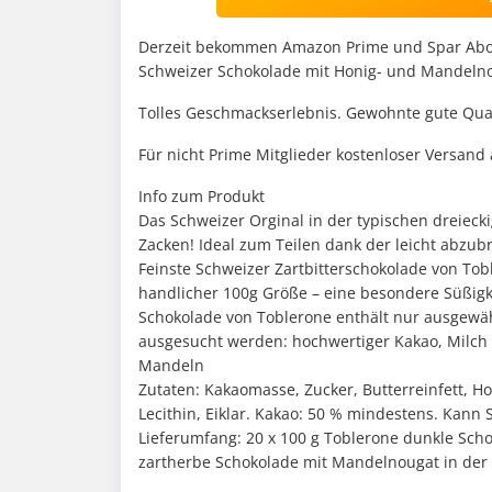
Derzeit bekommen Amazon Prime und Spar Abo M
Schweizer Schokolade mit Honig- und Mandelno
Tolles Geschmackserlebnis. Gewohnte gute Qual
Für nicht Prime Mitglieder kostenloser Versand
Info zum Produkt
Das Schweizer Orginal in der typischen dreiec
Zacken! Ideal zum Teilen dank der leicht abzu
Feinste Schweizer Zartbitterschokolade von To
handlicher 100g Größe – eine besondere Süßigk
Schokolade von Toblerone enthält nur ausgewähl
ausgesucht werden: hochwertiger Kakao, Milch
Mandeln
Zutaten: Kakaomasse, Zucker, Butterreinfett, Ho
Lecithin, Eiklar. Kakao: 50 % mindestens. Kann
Lieferumfang: 20 x 100 g Toblerone dunkle Sch
zartherbe Schokolade mit Mandelnougat in der