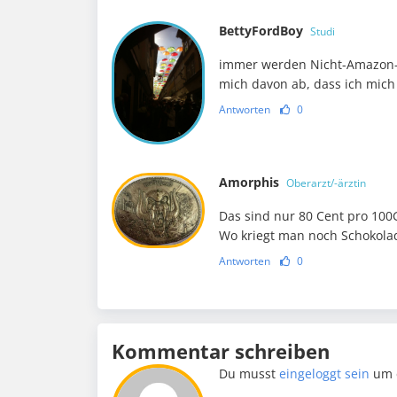
BettyFordBoy
Studi
immer werden Nicht-Amazon-Pr
mich davon ab, dass ich mic
Antworten
0
Amorphis
Oberarzt/-ärztin
Das sind nur 80 Cent pro 10
Wo kriegt man noch Schokol
Antworten
0
Kommentar schreiben
Du musst
eingeloggt sein
um 