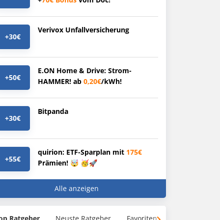
Verivox Unfallversicherung
+30€
E.ON Home & Drive: Strom-
+50€
HAMMER! ab
0,20€
/kWh!
Bitpanda
+30€
quirion: ETF-Sparplan mit
175€
+55€
Prämien! 🤯 🥳🚀
Alle anzeigen
op Ratgeber
Neuste Ratgeber
Favoriten