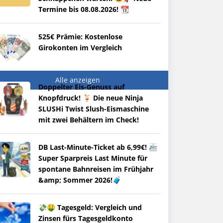
Termine bis 08.08.2026! 📆
525€ Prämie: Kostenlose
Girokonten im Vergleich
Alle anzeigen
Doppelter Eis-Genuss auf
Knopfdruck! 🍹 Die neue Ninja
SLUSHi Twist Slush-Eismaschine
mit zwei Behältern im Check!
DB Last-Minute-Ticket ab 6,99€! 🚈
Super Sparpreis Last Minute für
spontane Bahnreisen im Frühjahr
&amp; Sommer 2026!🧳
💸🤑 Tagesgeld: Vergleich und
Zinsen fürs Tagesgeldkonto