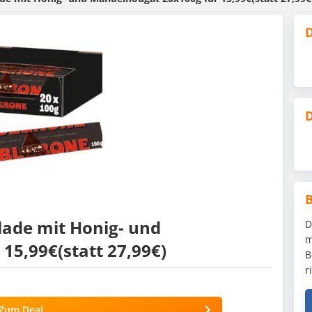
D
D
lade mit Honig- und
D
m
15,99€(statt 27,99€)
B
r
Zum Deal