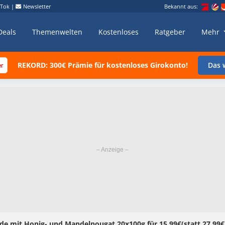
kTok
|
Newsletter
Bekannt aus:
Deals
Themenwelten
Kostenloses
Ratgeber
Mehr
REKORD: 300€ Prämie für kostenloses Girokonto!
Das w
de mit Honig- und Mandelnougat 20x100g für 15,99€(statt 27,99€