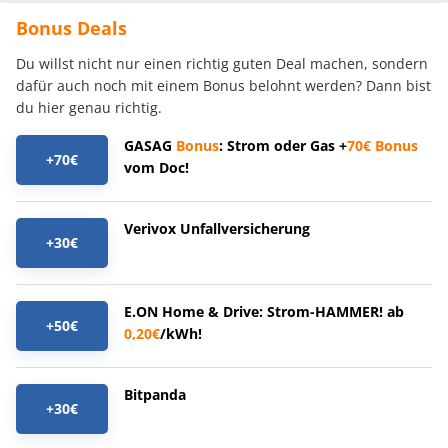
Bonus Deals
Du willst nicht nur einen richtig guten Deal machen, sondern
dafür auch noch mit einem Bonus belohnt werden? Dann bist
du hier genau richtig.
GASAG
Bonus
: Strom oder Gas +
70€
Bonus
+70€
vom Doc!
Verivox Unfallversicherung
+30€
E.ON Home & Drive: Strom-HAMMER! ab
+50€
0,20€
/kWh!
Bitpanda
+30€