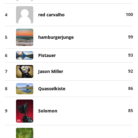
100
4
red carvalho
99
5
hamburgerjunge
93
6
Pistauer
92
7
Jason Miller
86
8
Quasselkiste
85
9
Solomon