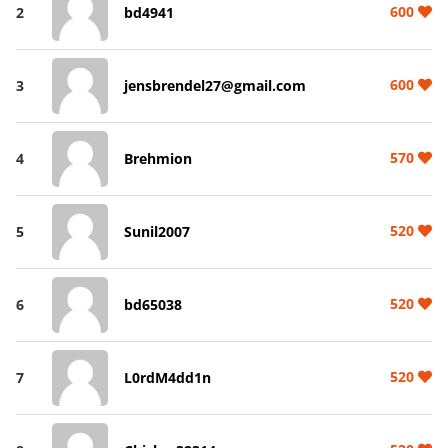
600
2
bd4941
600
3
jensbrendel27@gmail.com
570
4
Brehmion
520
5
Sunil2007
520
6
bd65038
520
7
L0rdM4dd1n