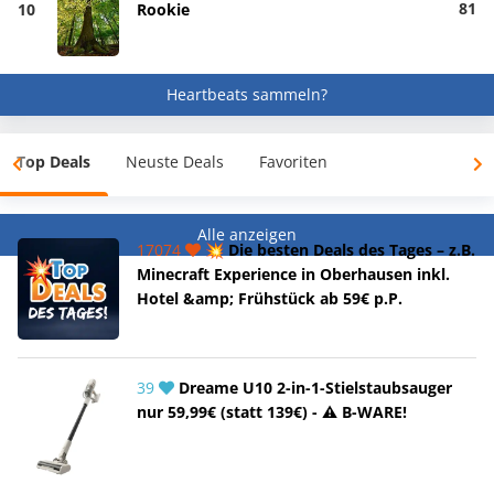
81
10
Rookie
Heartbeats sammeln?
Top Deals
Neuste Deals
Favoriten
Alle anzeigen
17074
💥 Die besten Deals des Tages – z.B.
Minecraft Experience in Oberhausen inkl.
Hotel &amp; Frühstück ab 59€ p.P.
39
Dreame U10 2-in-1-Stielstaubsauger
nur 59,99€ (statt 139€) - ⚠️ B-WARE!