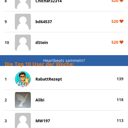
520
8
Chichar32314
520
9
bd64537
520
10
dStein
Heartbeats sammeln?
Die Top 10 User der Woche:
139
1
RabattRezept
118
2
Alibi
113
3
MW197