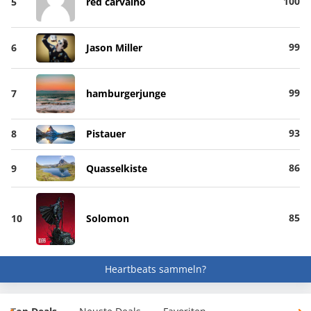
100
5
red carvalho
99
6
Jason Miller
99
7
hamburgerjunge
93
8
Pistauer
86
9
Quasselkiste
85
10
Solomon
Heartbeats sammeln?