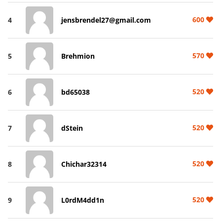
600
4
jensbrendel27@gmail.com
570
5
Brehmion
520
6
bd65038
520
7
dStein
520
8
Chichar32314
520
9
L0rdM4dd1n