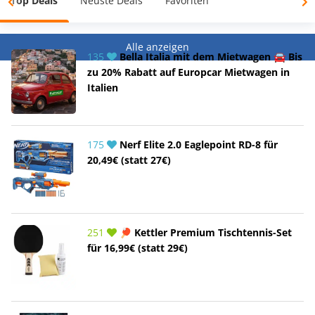
Top Deals
Neuste Deals
Favoriten
Alle anzeigen
135
Bella Italia mit dem Mietwagen 🚘 Bis
zu 20% Rabatt auf Europcar Mietwagen in
Italien
175
Nerf Elite 2.0 Eaglepoint RD-8 für
20,49€ (statt 27€)
251
🏓 Kettler Premium Tischtennis-Set
für 16,99€ (statt 29€)