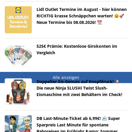
Lidl Outlet Termine im August - hier können
RICHTIG krasse Schnäppchen warten! 😀🚀
Neue Termine bis 08.08.2026! 📆
525€ Prämie: Kostenlose Girokonten im
Vergleich
Alle anzeigen
Doppelter Eis-Genuss auf Knopfdruck! 🍹
Die neue Ninja SLUSHi Twist Slush-
Eismaschine mit zwei Behältern im Check!
DB Last-Minute-Ticket ab 6,99€! 🚈 Super
Sparpreis Last Minute für spontane
Bahnreisen im Frühjahr &amp; Sommer