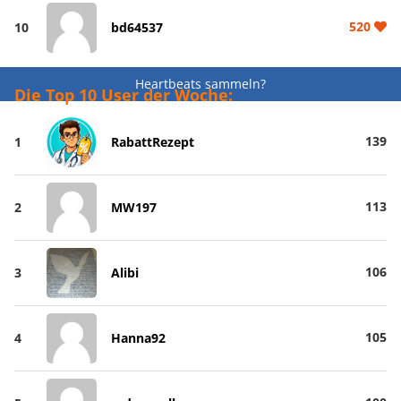
520
10
bd64537
Heartbeats sammeln?
Die Top 10 User der Woche:
139
1
RabattRezept
113
2
MW197
106
3
Alibi
105
4
Hanna92