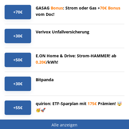
GASAG
Bonus
: Strom oder Gas +
70€
Bonus
+70€
vom Doc!
Verivox Unfallversicherung
+30€
E.ON Home & Drive: Strom-HAMMER! ab
+50€
0,20€
/kWh!
Bitpanda
+30€
quirion: ETF-Sparplan mit
175€
Prämien! 🤯
+55€
🥳🚀
Alle anzeigen