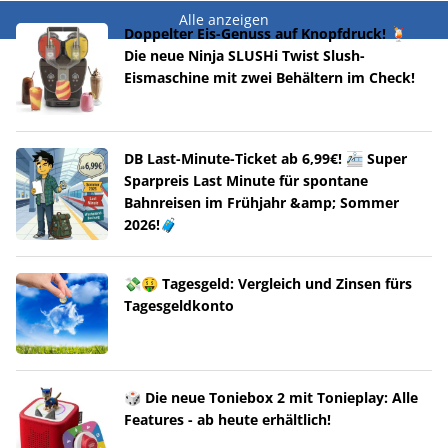
Alle anzeigen
Doppelter Eis-Genuss auf Knopfdruck! 🍹
Die neue Ninja SLUSHi Twist Slush-
Eismaschine mit zwei Behältern im Check!
DB Last-Minute-Ticket ab 6,99€! 🚈 Super
Sparpreis Last Minute für spontane
Bahnreisen im Frühjahr &amp; Sommer
2026!🧳
💸🤑 Tagesgeld: Vergleich und Zinsen fürs
Tagesgeldkonto
🎲 Die neue Toniebox 2 mit Tonieplay: Alle
Features - ab heute erhältlich!