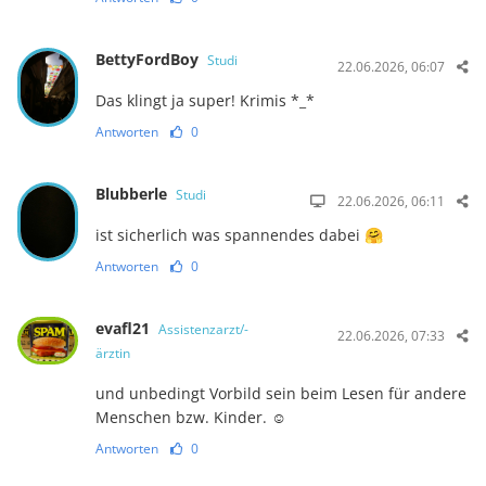
BettyFordBoy
Studi
22.06.2026, 06:07
Das klingt ja super! Krimis *_*
Antworten
0
Blubberle
Studi
22.06.2026, 06:11
ist sicherlich was spannendes dabei 🤗
Antworten
0
evafl21
Assistenzarzt/-
22.06.2026, 07:33
ärztin
und unbedingt Vorbild sein beim Lesen für andere
Menschen bzw. Kinder. ☺️
Antworten
0