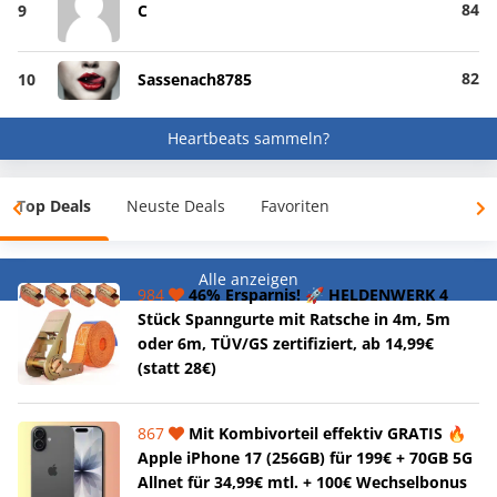
84
9
C
82
10
Sassenach8785
Heartbeats sammeln?
Top Deals
Neuste Deals
Favoriten
Alle anzeigen
984
46% Ersparnis! 🚀 HELDENWERK 4
Stück Spanngurte mit Ratsche in 4m, 5m
oder 6m, TÜV/GS zertifiziert, ab 14,99€
(statt 28€)
867
Mit Kombivorteil effektiv GRATIS 🔥
Apple iPhone 17 (256GB) für 199€ + 70GB 5G
Allnet für 34,99€ mtl. + 100€ Wechselbonus