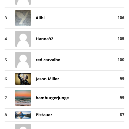
106
3
Alibi
105
4
Hanna92
100
5
red carvalho
99
6
Jason Miller
99
7
hamburgerjunge
87
8
Pistauer