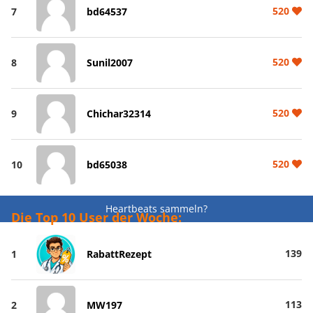
520
7
bd64537
520
8
Sunil2007
520
9
Chichar32314
520
10
bd65038
Heartbeats sammeln?
Die Top 10 User der Woche:
139
1
RabattRezept
113
2
MW197