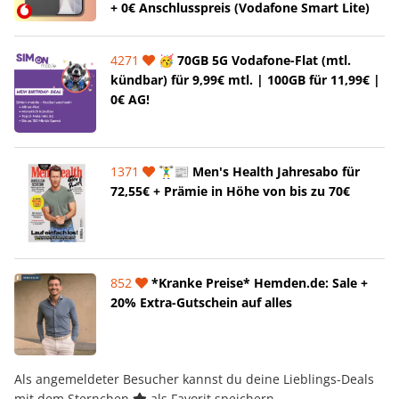
+ 0€ Anschlusspreis (Vodafone Smart Lite)
4271
🥳 70GB 5G Vodafone-Flat (mtl.
kündbar) für 9,99€ mtl. | 100GB für 11,99€ |
0€ AG!
1371
🏋️‍♂️📰 Men's Health Jahresabo für
72,55€ + Prämie in Höhe von bis zu 70€
852
*Kranke Preise* Hemden.de: Sale +
20% Extra-Gutschein auf alles
Als angemeldeter Besucher kannst du deine Lieblings-Deals
mit dem Sternchen
als Favorit speichern.