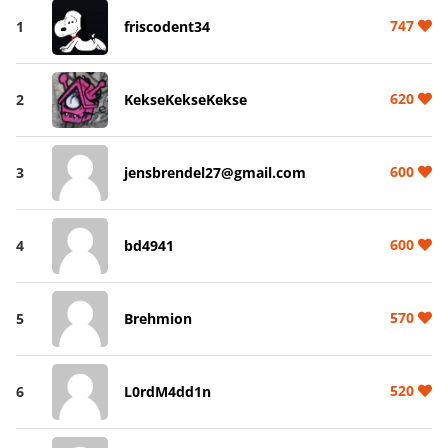
747
1
friscodent34
620
2
KekseKekseKekse
600
3
jensbrendel27@gmail.com
600
4
bd4941
570
5
Brehmion
520
6
L0rdM4dd1n