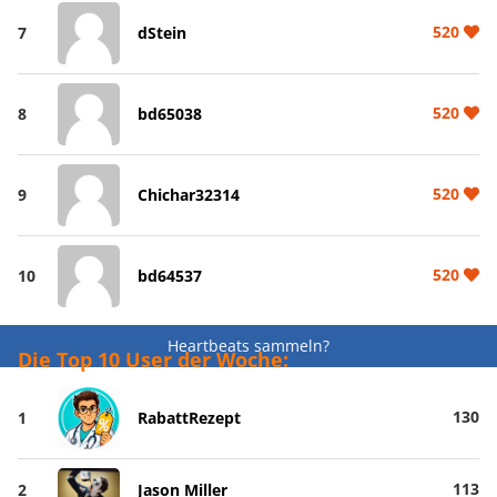
520
7
dStein
520
8
bd65038
520
9
Chichar32314
520
10
bd64537
Heartbeats sammeln?
Die Top 10 User der Woche:
130
1
RabattRezept
113
2
Jason Miller