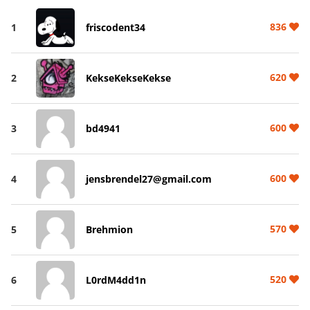
836
1
friscodent34
620
2
KekseKekseKekse
600
3
bd4941
600
4
jensbrendel27@gmail.com
570
5
Brehmion
520
6
L0rdM4dd1n