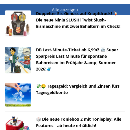
Alle anzeigen
Doppelter Eis-Genuss auf Knopfdruck! 🍹
Die neue Ninja SLUSHi Twist Slush-
Eismaschine mit zwei Behältern im Check!
DB Last-Minute-Ticket ab 6,99€! 🚈 Super
Sparpreis Last Minute für spontane
Bahnreisen im Frühjahr &amp; Sommer
2026!🧳
💸🤑 Tagesgeld: Vergleich und Zinsen fürs
Tagesgeldkonto
🎲 Die neue Toniebox 2 mit Tonieplay: Alle
Features - ab heute erhältlich!