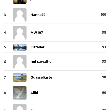
100
3
Hanna92
98
4
MW197
93
5
Pistauer
93
6
red carvalho
90
7
Quasselkiste
90
8
Alibi