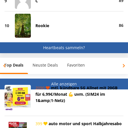
89
9
C
86
10
Rookie
Heartbeats sammeln?
Top Deals
Neuste Deals
Favoriten
Alle anzeigen
2090
mtl. kündbare 5G Allnet mit 20GB
für 6,99€/Monat 💪 uvm. (SIM24 im
1&amp;1-Netz)
399
auto motor und sport Halbjahresabo