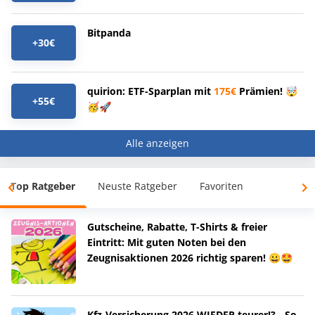
Bitpanda
+30€
quirion: ETF-Sparplan mit
175€
Prämien! 🤯
+55€
🥳🚀
Alle anzeigen
Top Ratgeber
Neuste Ratgeber
Favoriten
Gutscheine, Rabatte, T-Shirts & freier
Eintritt: Mit guten Noten bei den
Zeugnisaktionen 2026 richtig sparen! 😀🤩
Kfz-Versicherung 2026 WIEDER teurer!? - So