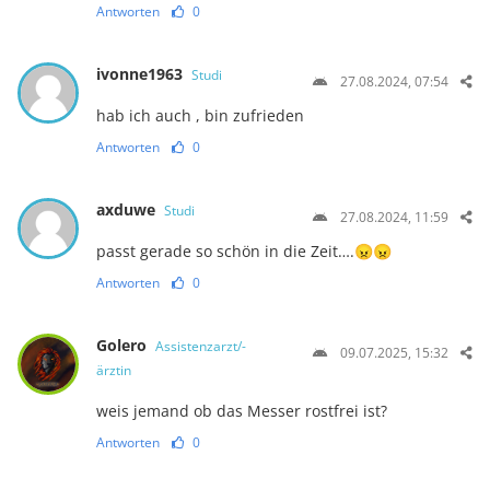
Antworten
0
ivonne1963
Studi
27.08.2024, 07:54
hab ich auch , bin zufrieden
Antworten
0
axduwe
Studi
27.08.2024, 11:59
passt gerade so schön in die Zeit….😠😠
Antworten
0
Golero
Assistenzarzt/-
09.07.2025, 15:32
ärztin
weis jemand ob das Messer rostfrei ist?
Antworten
0