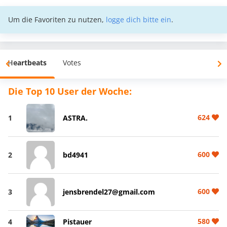
Um die Favoriten zu nutzen,
logge dich bitte ein
.
Heartbeats
Votes
Die Top 10 User der Woche:
624
1
ASTRA.
600
2
bd4941
600
3
jensbrendel27@gmail.com
580
4
Pistauer