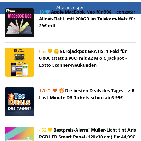
Alle anzeigen
18
Apple MacBook Neo für 99€ + congstar
Allnet-Flat L mit 200GB im Telekom-Netz für
29€ mtl.
663
🪙 Eurojackpot GRATIS: 1 Feld für
0,00€ (statt 2,90€) mit 32 Mio € Jackpot -
Lotto Scanner-Neukunden
17072
💥 Die besten Deals des Tages – z.B.
Last-Minute DB-Tickets schon ab 6,99€
452
Bestpreis-Alarm! Müller-Licht tint Aris
RGB LED Smart Panel (120x30 cm) für 44,99€