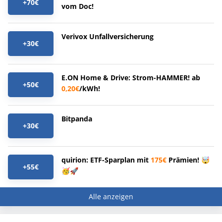
+70€
vom Doc!
Verivox Unfallversicherung
+30€
E.ON Home & Drive: Strom-HAMMER! ab
+50€
0,20€
/kWh!
Bitpanda
+30€
quirion: ETF-Sparplan mit
175€
Prämien! 🤯
+55€
🥳🚀
Alle anzeigen