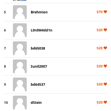
570
5
Brehmion
520
6
L0rdM4dd1n
520
7
bd65038
520
8
Sunil2007
520
9
bd64537
520
10
dStein