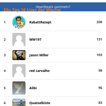
Heartbeats sammeln?
Die Top 10 User der Woche:
208
1
RabattRezept
131
2
MW197
103
3
Jason Miller
98
4
red carvalho
96
5
Alibi
83
6
Quasselkiste