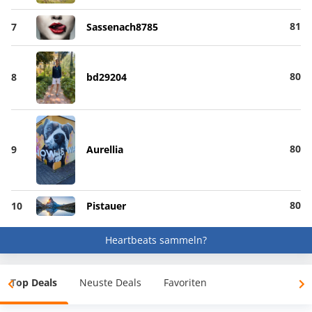
81
7
Sassenach8785
80
8
bd29204
80
9
Aurellia
80
10
Pistauer
Heartbeats sammeln?
Top Deals
Neuste Deals
Favoriten