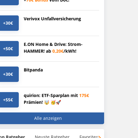
Verivox Unfallversicherung
+30€
E.ON Home & Drive: Strom-
+50€
HAMMER! ab
0,20€
/kWh!
Bitpanda
+30€
quirion: ETF-Sparplan mit
175€
+55€
Prämien! 🤯 🥳🚀
Alle anzeigen
op Ratgeber
Neuste Ratgeber
Favoriten