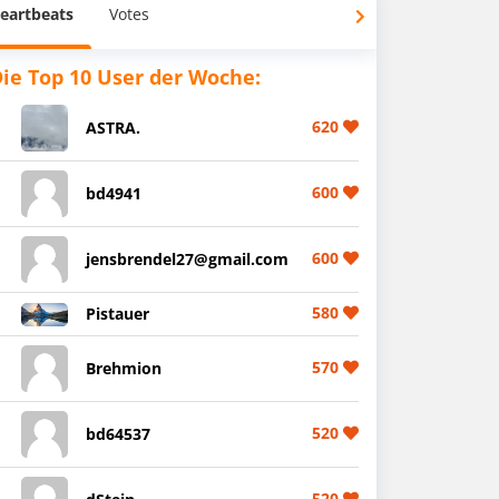
eartbeats
Votes
ie Top 10 User der Woche:
620
ASTRA.
600
bd4941
600
jensbrendel27@gmail.com
580
Pistauer
570
Brehmion
520
bd64537
520