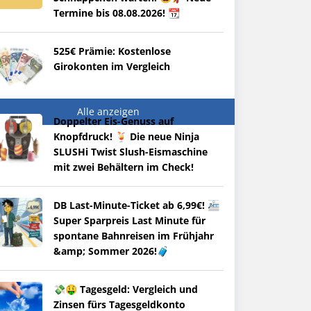
Termine bis 08.08.2026! 📆
525€ Prämie: Kostenlose
Girokonten im Vergleich
Alle anzeigen
Doppelter Eis-Genuss auf
Knopfdruck! 🍹 Die neue Ninja
SLUSHi Twist Slush-Eismaschine
mit zwei Behältern im Check!
DB Last-Minute-Ticket ab 6,99€! 🚈
Super Sparpreis Last Minute für
spontane Bahnreisen im Frühjahr
&amp; Sommer 2026!🧳
💸🤑 Tagesgeld: Vergleich und
Zinsen fürs Tagesgeldkonto