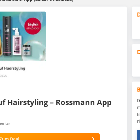
D
D
uf Hairstyling – Rossmann App
D
m
B
r
entar
Zum Deal