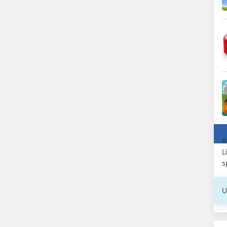
A
L
s
U