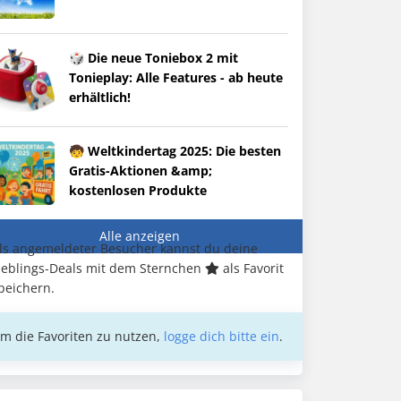
🎲 Die neue Toniebox 2 mit
Tonieplay: Alle Features - ab heute
erhältlich!
🧒 Weltkindertag 2025: Die besten
Gratis-Aktionen &amp;
kostenlosen Produkte
Alle anzeigen
ls angemeldeter Besucher kannst du deine
ieblings-Deals mit dem Sternchen
als Favorit
peichern.
m die Favoriten zu nutzen,
logge dich bitte ein
.