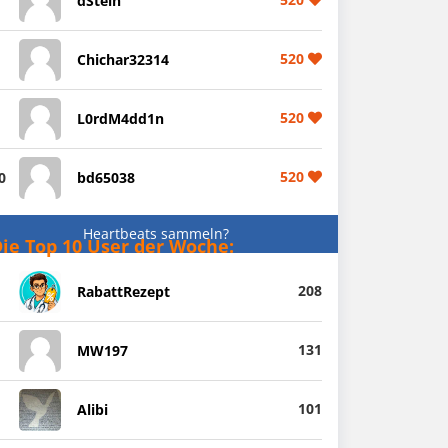
dStein
520
Chichar32314
520
L0rdM4dd1n
520
0
bd65038
Heartbeats sammeln?
ie Top 10 User der Woche:
208
RabattRezept
131
MW197
101
Alibi