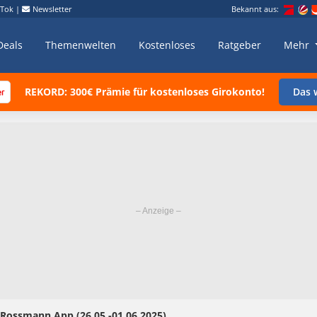
kTok
|
Newsletter
Bekannt aus:
Deals
Themenwelten
Kostenloses
Ratgeber
Mehr
REKORD: 300€ Prämie für kostenloses Girokonto!
Das w
– Rossmann App (26.05.-01.06.2025)