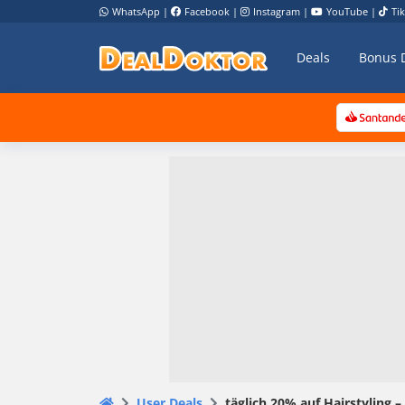
WhatsApp
|
Facebook
|
Instagram
|
YouTube
|
Ti
Deals
Bonus 
User Deals
täglich 20% auf Hairstyling 