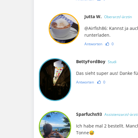
Jutta W.
Oberarzt/-ärztin
@Airfish86: Kannst ja au
runterladen.
Antworten
0
BettyFordBoy
Studi
Das sieht super aus! Danke fü
Antworten
0
Sparfuchs93
Assistenzarzt/-ärzt
Ich habe mal 2 bestellt. Man
Tonne😅