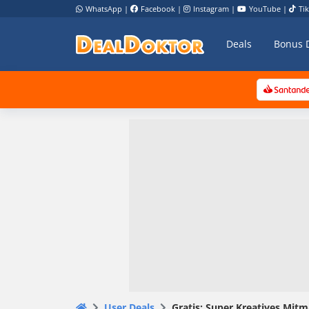
WhatsApp
|
Facebook
|
Instagram
|
YouTube
|
Ti
Deals
Bonus 
User Deals
Gratis: Super Kreatives Mitm