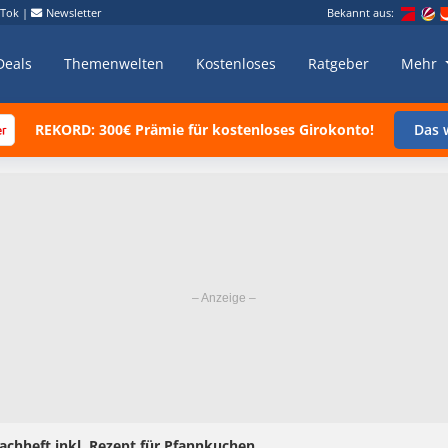
kTok
|
Newsletter
Bekannt aus:
Deals
Themenwelten
Kostenloses
Ratgeber
Mehr
REKORD: 300€ Prämie für kostenloses Girokonto!
Das w
achheft inkl. Rezept für Pfannkuchen