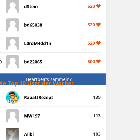
520
dStein
520
bd65038
520
L0rdM4dd1n
500
0
bd22065
Heartbeats sammeln?
ie Top 10 User der Woche:
139
RabattRezept
113
MW197
103
Alibi