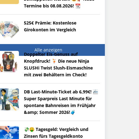
Termine bis 08.08.2026! 📆
525€ Prämie: Kostenlose
Girokonten im Vergleich
Alle anzeigen
Doppelter Eis-Genuss auf
Knopfdruck! 🍹 Die neue Ninja
SLUSHi Twist Slush-Eismaschine
mit zwei Behältern im Check!
DB Last-Minute-Ticket ab 6,99€! 🚈
Super Sparpreis Last Minute für
spontane Bahnreisen im Frühjahr
&amp; Sommer 2026!🧳
💸🤑 Tagesgeld: Vergleich und
Zinsen fürs Tagesgeldkonto