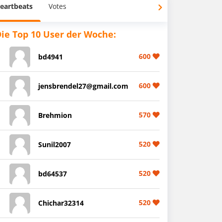
eartbeats
Votes
ie Top 10 User der Woche:
600
bd4941
600
jensbrendel27@gmail.com
570
Brehmion
520
Sunil2007
520
bd64537
520
Chichar32314