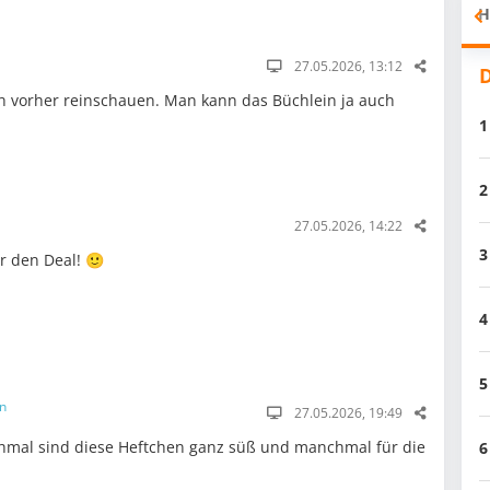
H
27.05.2026, 13:12
D
ch vorher reinschauen. Man kann das Büchlein ja auch
1
2
27.05.2026, 14:22
3
r den Deal! 🙂
4
5
in
27.05.2026, 19:49
chmal sind diese Heftchen ganz süß und manchmal für die
6