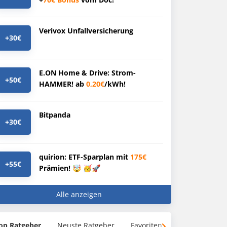
Verivox Unfallversicherung
+30€
E.ON Home & Drive: Strom-
+50€
HAMMER! ab
0,20€
/kWh!
Bitpanda
+30€
quirion: ETF-Sparplan mit
175€
+55€
Prämien! 🤯 🥳🚀
Alle anzeigen
op Ratgeber
Neuste Ratgeber
Favoriten