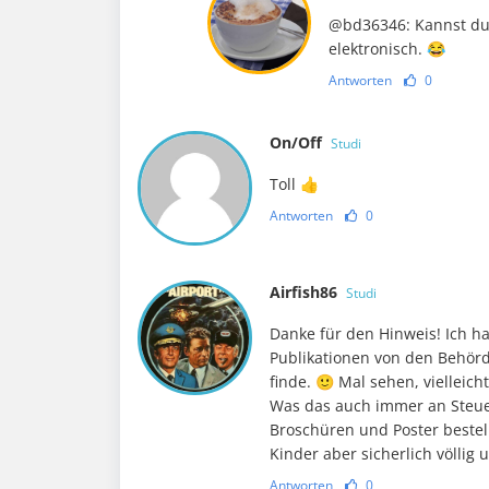
@bd36346: Kannst du 
elektronisch. 😂
Antworten
0
On/Off
Studi
Toll 👍
Antworten
0
Airfish86
Studi
Danke für den Hinweis! Ich ha
Publikationen von den Behörd
finde. 🙂 Mal sehen, vielleic
Was das auch immer an Steuer
Broschüren und Poster bestell
Kinder aber sicherlich völlig 
Antworten
0