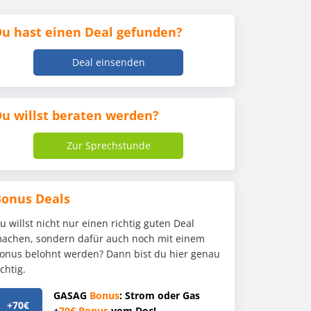
u hast einen Deal gefunden?
Deal einsenden
u willst beraten werden?
Zur Sprechstunde
Bonus Deals
u willst nicht nur einen richtig guten Deal
achen, sondern dafür auch noch mit einem
onus belohnt werden? Dann bist du hier genau
ichtig.
GASAG
Bonus
: Strom oder Gas
+70€
+
70€
Bonus
vom Doc!