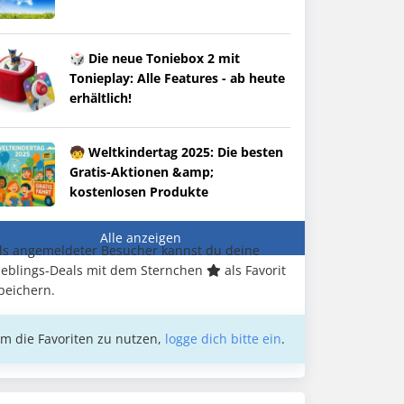
🎲 Die neue Toniebox 2 mit
Tonieplay: Alle Features - ab heute
erhältlich!
🧒 Weltkindertag 2025: Die besten
Gratis-Aktionen &amp;
kostenlosen Produkte
Alle anzeigen
ls angemeldeter Besucher kannst du deine
ieblings-Deals mit dem Sternchen
als Favorit
peichern.
m die Favoriten zu nutzen,
logge dich bitte ein
.