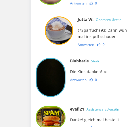
Antworten
0
Jutta W.
Oberarzt/-ärztin
@Sparfuchs93: Dann wünsc
mal ins pdf schauen.
Antworten
0
Blubberle
Studi
Die Kids danken! ☺️
Antworten
0
evafl21
Assistenzarzt/-ärztin
Danke! gleich mal bestellt