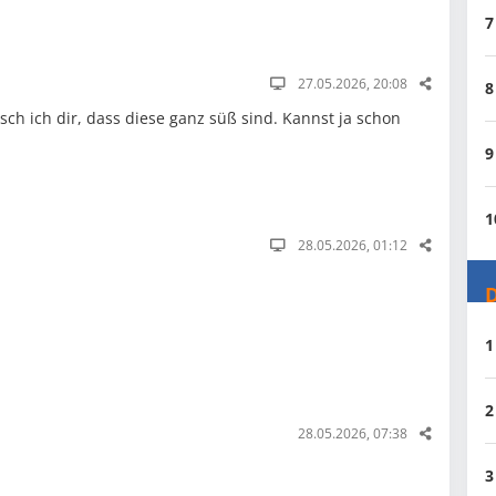
7
27.05.2026, 20:08
8
h ich dir, dass diese ganz süß sind. Kannst ja schon
9
1
28.05.2026, 01:12
D
1
2
28.05.2026, 07:38
3