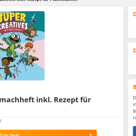
D
D
tmachheft inkl. Rezept für
D
m
B
r
e
Zum Deal