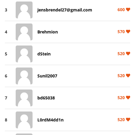
600
3
jensbrendel27@gmail.com
570
4
Brehmion
520
5
dStein
520
6
Sunil2007
520
7
bd65038
520
8
L0rdM4dd1n