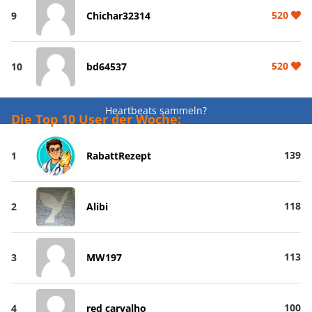
520
9
Chichar32314
520
10
bd64537
Heartbeats sammeln?
Die Top 10 User der Woche:
139
1
RabattRezept
118
2
Alibi
113
3
MW197
100
4
red carvalho