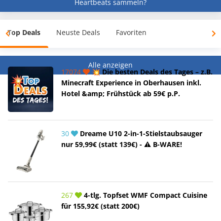
Heartbeats sammeln?
Top Deals
Neuste Deals
Favoriten
Alle anzeigen
17074
💥 Die besten Deals des Tages – z.B.
Minecraft Experience in Oberhausen inkl.
Hotel &amp; Frühstück ab 59€ p.P.
30
Dreame U10 2-in-1-Stielstaubsauger
nur 59,99€ (statt 139€) - ⚠️ B-WARE!
267
4-tlg. Topfset WMF Compact Cuisine
für 155,92€ (statt 200€)