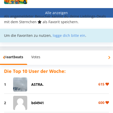
Alle anzeigen
Als angemeldeter Besucher kannst du deine Lieblings-Deals
mit dem Sternchen
als Favorit speichern.
Um die Favoriten zu nutzen,
logge dich bitte ein
.
Heartbeats
Votes
Die Top 10 User der Woche:
615
1
ASTRA.
600
2
bd4941