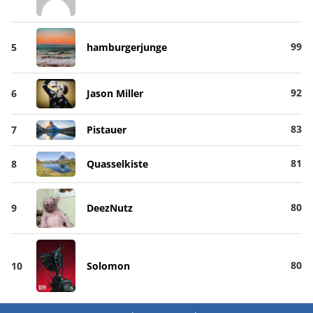
99
5
hamburgerjunge
92
6
Jason Miller
83
7
Pistauer
81
8
Quasselkiste
80
9
DeezNutz
80
10
Solomon