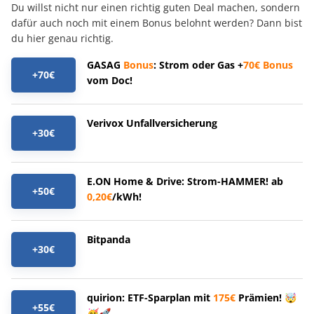
Du willst nicht nur einen richtig guten Deal machen, sondern
dafür auch noch mit einem Bonus belohnt werden? Dann bist
du hier genau richtig.
GASAG
Bonus
: Strom oder Gas +
70€
Bonus
+70€
vom Doc!
Verivox Unfallversicherung
+30€
E.ON Home & Drive: Strom-HAMMER! ab
+50€
0,20€
/kWh!
Bitpanda
+30€
quirion: ETF-Sparplan mit
175€
Prämien! 🤯
+55€
🥳🚀